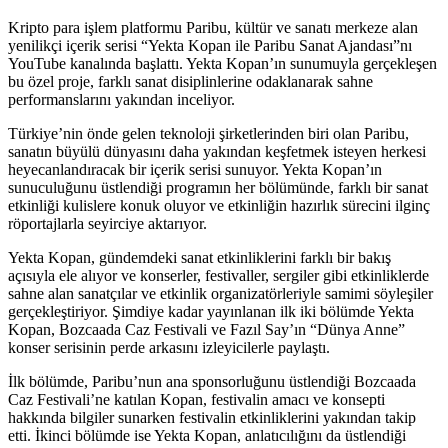
Kripto para işlem platformu Paribu, kültür ve sanatı merkeze alan
yenilikçi içerik serisi “Yekta Kopan ile Paribu Sanat Ajandası”nı
YouTube kanalında başlattı. Yekta Kopan’ın sunumuyla gerçekleşen
bu özel proje, farklı sanat disiplinlerine odaklanarak sahne
performanslarını yakından inceliyor.
Türkiye’nin önde gelen teknoloji şirketlerinden biri olan Paribu,
sanatın büyülü dünyasını daha yakından keşfetmek isteyen herkesi
heyecanlandıracak bir içerik serisi sunuyor. Yekta Kopan’ın
sunuculuğunu üstlendiği programın her bölümünde, farklı bir sanat
etkinliği kulislere konuk oluyor ve etkinliğin hazırlık sürecini ilginç
röportajlarla seyirciye aktarıyor.
Yekta Kopan, gündemdeki sanat etkinliklerini farklı bir bakış
açısıyla ele alıyor ve konserler, festivaller, sergiler gibi etkinliklerde
sahne alan sanatçılar ve etkinlik organizatörleriyle samimi söyleşiler
gerçekleştiriyor. Şimdiye kadar yayınlanan ilk iki bölümde Yekta
Kopan, Bozcaada Caz Festivali ve Fazıl Say’ın “Dünya Anne”
konser serisinin perde arkasını izleyicilerle paylaştı.
İlk bölümde, Paribu’nun ana sponsorluğunu üstlendiği Bozcaada
Caz Festivali’ne katılan Kopan, festivalin amacı ve konsepti
hakkında bilgiler sunarken festivalin etkinliklerini yakından takip
etti. İkinci bölümde ise Yekta Kopan, anlatıcılığını da üstlendiği