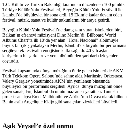
T.C. Kültür ve Turizm Bakanlığı tarafından düzenlenen 100 günlük
Türkiye Kültür Yolu Festivalleri, Beyoğlu Kültür Yolu Festivali ile
İstanbul’da büyüleyici bir sona erdi. 15 Ekim’e kadar devam eden
festival, müzik, sanat ve kültür tutkunlarını bir araya getirdi.
Beyoğlu Kültür Yolu Festivali’ne damgasını vuran isimlerden biri,
Balkan’ın efsanevi müzisyeni Dino Merlin’di. Billboard World
Albums Chart’ta ilk 10’da yer alan “Hotel Nacional” albümüyle
büyük bir çıkış yakalayan Merlin, İstanbul’da büyülü bir performans
sergileyerek festivalin enerjisine katkı sağladı. 40 yılı aşkın
kariyerinin hit şarkıları ve yeni albümünden şarkılarla izleyenleri
coşturdu.
Festival kapsamında dünya müziğinin önde gelen isimleri de AKM
Türk Telekom Opera Salonu’nda sahne aldı. Mariinsky Orkestrası,
Valery Gergiev yönetiminde AKM’nin yenilenen binasında
büyüleyici bir performans sergiledi. Ayrıca, dünya müziğinin önde
gelen sanatçıları, İstanbul’da unutulmaz anlar yarattılar. Tunuslu
protest sanatçısı Emel Mathlouthi ve Afrika’nın Divası olarak bilinen
Benin asıllı Angelique Kidjo gibi sanatçılar izleyicileri büyüledi.
Aşık Veysel’e özel anma