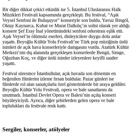
Bir diğer dikkat çekici etkinlik ise 5. İstanbul Uluslararası Halk
Müzikleri Festivali kapsamında gerçekleşti. Bu festival, “Aşık
Veysel Senfoni ile Buluşuyor” konseriyle son buldu. Yavuz Bingöl,
Oktay Kaynarca, Kubat ve Murat Dalkılıç’ın solist olarak yer aldığı
konsere Şef Eray İnal yönetimindeki senfoni orkestrası eşlik etti.
Aşık Veysel’in ölümsüz eserleri, dinleyicilere duygu dolu anlar
yaşattı. Beyoğlu Kültür Yolu Festivali’ne Türk pop müziğinin ünlü
isimleri de açık hava konserleriyle damgasını vurdu. Atatürk Kültür
Merkezi’nin dış alanında gerçekleşen konserlerde Bengü, Simge,
Oğuzhan Koç, ve diğer ünlü isimler izleyenlere keyifli saatler
yaşattı.
Festival süresince İstanbullular, açık havada son dönemin en
beğenilen filmlerini izleme fırsatı buldular. Pazar günleri ise
filmlerde rol alan sanatçılarla özel gösterimlerde bir araya geldiler.
Beyoğlu Kültür Yolu Festivali, opera ve bale sanatlarını da
unutmadı. İstanbul Devlet Opera ve Balesi’nin açılış konseri
büyüleyiciydi. Ayrıca, diğer şehirlerden gelen opera ve bale
toplulukları da festivale renk kattı.
Sergiler, konserler, atölyeler