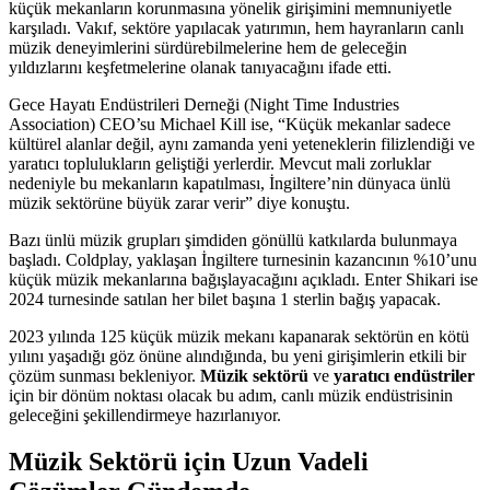
küçük mekanların korunmasına yönelik girişimini memnuniyetle
karşıladı. Vakıf, sektöre yapılacak yatırımın, hem hayranların canlı
müzik deneyimlerini sürdürebilmelerine hem de geleceğin
yıldızlarını keşfetmelerine olanak tanıyacağını ifade etti.
Gece Hayatı Endüstrileri Derneği (Night Time Industries
Association) CEO’su Michael Kill ise, “Küçük mekanlar sadece
kültürel alanlar değil, aynı zamanda yeni yeteneklerin filizlendiği ve
yaratıcı toplulukların geliştiği yerlerdir. Mevcut mali zorluklar
nedeniyle bu mekanların kapatılması, İngiltere’nin dünyaca ünlü
müzik sektörüne büyük zarar verir” diye konuştu.
Bazı ünlü müzik grupları şimdiden gönüllü katkılarda bulunmaya
başladı. Coldplay, yaklaşan İngiltere turnesinin kazancının %10’unu
küçük müzik mekanlarına bağışlayacağını açıkladı. Enter Shikari ise
2024 turnesinde satılan her bilet başına 1 sterlin bağış yapacak.
2023 yılında 125 küçük müzik mekanı kapanarak sektörün en kötü
yılını yaşadığı göz önüne alındığında, bu yeni girişimlerin etkili bir
çözüm sunması bekleniyor.
Müzik sektörü
ve
yaratıcı endüstriler
için bir dönüm noktası olacak bu adım, canlı müzik endüstrisinin
geleceğini şekillendirmeye hazırlanıyor.
Müzik Sektörü için Uzun Vadeli