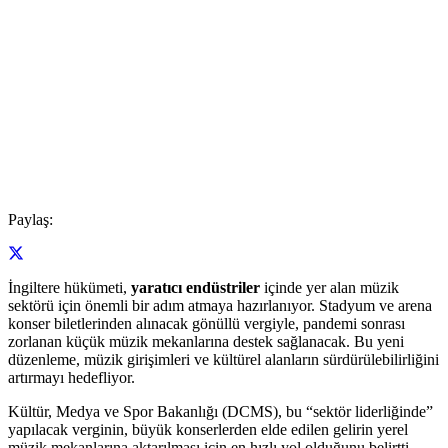
Paylaş:
İngiltere hükümeti,
yaratıcı endüstriler
içinde yer alan müzik
sektörü için önemli bir adım atmaya hazırlanıyor. Stadyum ve arena
konser biletlerinden alınacak gönüllü vergiyle, pandemi sonrası
zorlanan küçük müzik mekanlarına destek sağlanacak. Bu yeni
düzenleme, müzik girişimleri ve kültürel alanların sürdürülebilirliğini
artırmayı hedefliyor.
Kültür, Medya ve Spor Bakanlığı (DCMS), bu “sektör liderliğinde”
yapılacak verginin, büyük konserlerden elde edilen gelirin yerel
müzik mekanlarına aktarılması için en hızlı yol olduğunu belirtti.