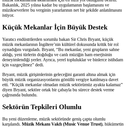
Bakanlık, 2025 yılına kadar bu uygulamanın başlamasını ve
müzikseverlere bu verginin yararlarının net bir şekilde anlatılmasını
istiyor.
Küçük Mekanlar İçin Büyük Destek
Yaratıcı endüstrilerden sorumlu bakan Sir Chris Bryant, küçük
müzik mekanlarının İngiltere’nin kültürel dokusunda kritik bir rol
oynadığını vurguladı. Bryant, “Bu mekanlar, yeni grupların sahne
aldığı, yeni türlerin doğduğu ve canlı müziğin ham enerjisinin
deneyimlendiği yerler. Ayrıca, yerel topluluklar ve binlerce istihdam
için vazgeçilmez” dedi.
Bryant, müzik girişimlerinin geleceğini garanti altına almak için
büyük müzik organizasyonlarını gönüllü vergiye katılmaya davet
etti. “Küçük mekanlar olmadan müzik sektörümüz ayakta kalamaz”
diyen Bryant, sektöre ortak bir çabayla bu sürece destek verme
çağrısında bulundu.
Sektörün Tepkileri Olumlu
Bu yeni düzenleme, müzik sektöründe geniş çapta olumlu
karşılandı.
Müzik Mekanı Vakfı (Music Venue Trust)
, hükümetin