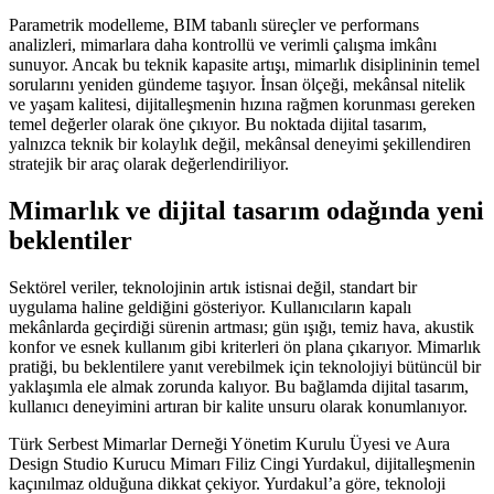
Parametrik modelleme, BIM tabanlı süreçler ve performans
analizleri, mimarlara daha kontrollü ve verimli çalışma imkânı
sunuyor. Ancak bu teknik kapasite artışı, mimarlık disiplininin temel
sorularını yeniden gündeme taşıyor. İnsan ölçeği, mekânsal nitelik
ve yaşam kalitesi, dijitalleşmenin hızına rağmen korunması gereken
temel değerler olarak öne çıkıyor. Bu noktada dijital tasarım,
yalnızca teknik bir kolaylık değil, mekânsal deneyimi şekillendiren
stratejik bir araç olarak değerlendiriliyor.
Mimarlık ve dijital tasarım odağında yeni
beklentiler
Sektörel veriler, teknolojinin artık istisnai değil, standart bir
uygulama haline geldiğini gösteriyor. Kullanıcıların kapalı
mekânlarda geçirdiği sürenin artması; gün ışığı, temiz hava, akustik
konfor ve esnek kullanım gibi kriterleri ön plana çıkarıyor. Mimarlık
pratiği, bu beklentilere yanıt verebilmek için teknolojiyi bütüncül bir
yaklaşımla ele almak zorunda kalıyor. Bu bağlamda dijital tasarım,
kullanıcı deneyimini artıran bir kalite unsuru olarak konumlanıyor.
Türk Serbest Mimarlar Derneği Yönetim Kurulu Üyesi ve Aura
Design Studio Kurucu Mimarı Filiz Cingi Yurdakul, dijitalleşmenin
kaçınılmaz olduğuna dikkat çekiyor. Yurdakul’a göre, teknoloji