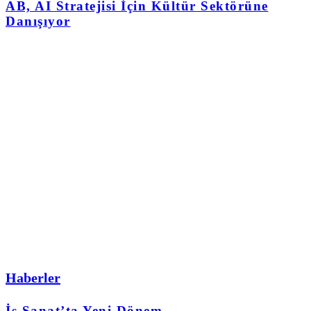
AB, AI Stratejisi İçin Kültür Sektörüne
Danışıyor
Haberler
İş Sanat’ta Yeni Dönem