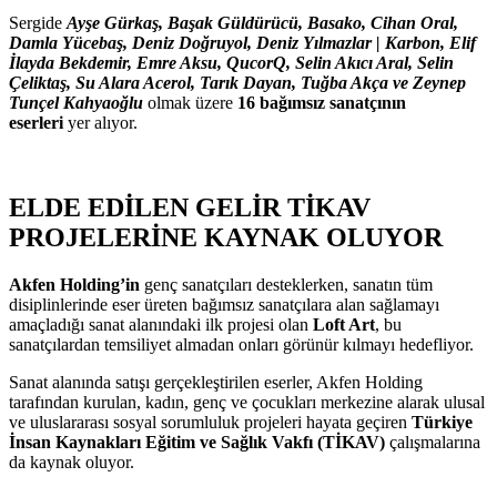
Sergide
Ayşe Gürkaş, Başak Güldürücü, Basako, Cihan Oral,
Damla Yücebaş, Deniz Doğruyol, Deniz Yılmazlar | Karbon, Elif
İlayda Bekdemir, Emre Aksu, QucorQ, Selin Akıcı Aral, Selin
Çeliktaş, Su Alara Acerol, Tarık Dayan, Tuğba Akça ve Zeynep
Tunçel Kahyaoğlu
olmak üzere
16 bağımsız sanatçının
eserleri
yer alıyor.
ELDE EDİLEN GELİR TİKAV
PROJELERİNE KAYNAK OLUYOR
Akfen Holding’in
genç sanatçıları desteklerken, sanatın tüm
disiplinlerinde eser üreten bağımsız sanatçılara alan sağlamayı
amaçladığı sanat alanındaki ilk projesi olan
Loft Art
, bu
sanatçılardan temsiliyet almadan onları görünür kılmayı hedefliyor.
Sanat alanında satışı gerçekleştirilen eserler, Akfen Holding
tarafından kurulan, kadın, genç ve çocukları merkezine alarak ulusal
ve uluslararası sosyal sorumluluk projeleri hayata geçiren
Türkiye
İnsan Kaynakları Eğitim ve Sağlık Vakfı (TİKAV)
çalışmalarına
da kaynak oluyor.