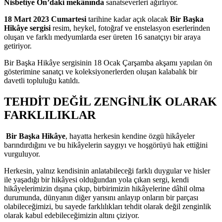
Nisbetiye On’daki mekânında
sanatseverleri ağırlıyor.
18 Mart 2023 Cumartesi
tarihine kadar açık olacak
Bir Başka
Hikâye sergisi
resim, heykel, fotoğraf ve enstelasyon eserlerinden
oluşan ve farklı medyumlarda eser üreten 16 sanatçıyı bir araya
getiriyor.
Bir Başka Hikâye sergisinin 18 Ocak Çarşamba akşamı yapılan ön
gösterimine sanatçı ve koleksiyonerlerden oluşan kalabalık bir
davetli topluluğu katıldı.
TEHDİT DEĞİL ZENGİNLİK
OLARAK
FARKLILIKLAR
Bir Başka Hikâye
, hayatta herkesin kendine özgü hikâyeler
barındırdığını ve bu hikâyelerin saygıyı ve hoşgörüyü hak ettiğini
vurguluyor.
Herkesin, yalnız kendisinin anlatabileceği farklı duygular ve hisler
ile yaşadığı bir hikâyesi olduğundan yola çıkan sergi, kendi
hikâyelerimizin dışına çıkıp, birbirimizin hikâyelerine dâhil olma
durumunda, dünyanın diğer yarısını anlayıp onların bir parçası
olabileceğimizi, bu sayede farklılıkları tehdit olarak değil zenginlik
olarak kabul edebileceğimizin altını çiziyor.