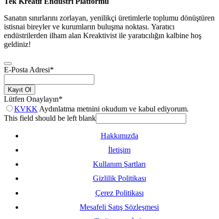
Tek Kreatif Endüstri Platformu
Sanatın sınırlarını zorlayan, yenilikçi üretimlerle toplumu dönüştüren
istisnai bireyler ve kurumların buluşma noktası. Yaratıcı
endüstrilerden ilham alan Kreaktivist ile yaratıcılığın kalbine hoş
geldiniz!
E-Posta Adresi
*
Kayıt Ol
Lütfen Onaylayın
*
KVKK
Aydınlatma metnini okudum ve kabul ediyorum.
This field should be left blank
Hakkımızda
İletişim
Kullanım Şartları
Gizlilik Politikası
Çerez Politikası
Mesafeli Satış Sözleşmesi