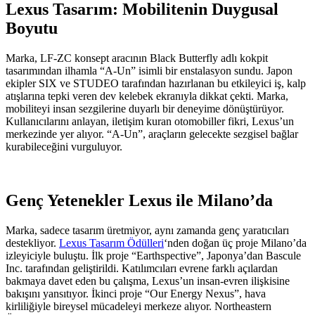
Lexus Tasarım: Mobilitenin Duygusal
Boyutu
Marka, LF-ZC konsept aracının Black Butterfly adlı kokpit
tasarımından ilhamla “A-Un” isimli bir enstalasyon sundu. Japon
ekipler SIX ve STUDEO tarafından hazırlanan bu etkileyici iş, kalp
atışlarına tepki veren dev kelebek ekranıyla dikkat çekti. Marka,
mobiliteyi insan sezgilerine duyarlı bir deneyime dönüştürüyor.
Kullanıcılarını anlayan, iletişim kuran otomobiller fikri, Lexus’un
merkezinde yer alıyor. “A-Un”, araçların gelecekte sezgisel bağlar
kurabileceğini vurguluyor.
Genç Yetenekler Lexus ile Milano’da
Marka, sadece tasarım üretmiyor, aynı zamanda genç yaratıcıları
destekliyor.
Lexus Tasarım Ödülleri
‘nden doğan üç proje Milano’da
izleyiciyle buluştu. İlk proje “Earthspective”, Japonya’dan Bascule
Inc. tarafından geliştirildi. Katılımcıları evrene farklı açılardan
bakmaya davet eden bu çalışma, Lexus’un insan-evren ilişkisine
bakışını yansıtıyor. İkinci proje “Our Energy Nexus”, hava
kirliliğiyle bireysel mücadeleyi merkeze alıyor. Northeastern