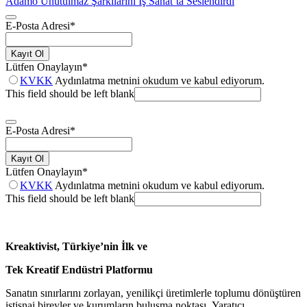
Adamo Unutulmaz Şarkılarını İş Sanat’ta Seslendirdi
E-Posta Adresi
*
Kayıt Ol
Lütfen Onaylayın
*
KVKK
Aydınlatma metnini okudum ve kabul ediyorum.
This field should be left blank
E-Posta Adresi
*
Kayıt Ol
Lütfen Onaylayın
*
KVKK
Aydınlatma metnini okudum ve kabul ediyorum.
This field should be left blank
Kreaktivist, Türkiye’nin İlk ve
Tek Kreatif Endüstri Platformu
Sanatın sınırlarını zorlayan, yenilikçi üretimlerle toplumu dönüştüren
istisnai bireyler ve kurumların buluşma noktası. Yaratıcı