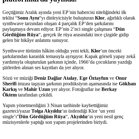
Geçtiğimiz Aralık ayında yeni EP’nin habercisi niteliğindeki ilk
teklisi “
Sonu Aynı
“yı dinleyicisiyle buluşturan
Klor
, ağırlıklı olarak
synthwave tarzından oluşan 4 parçalık EP’den şarkılarını
paylaşmaya devam ediyor. EP’nin 2’nci single çalışması “
Dün
Gördüğüm Rüya
“, gerçek ile rüya arasındaki ince çizgide gidip
gelen bir hikâye anlatımı sunuyor.
Synthwave türünün hâkim olduğu yeni tekli,
Klor
‘un önceki
şarkılarından karanlık temasıyla ayrışıyor. Kapak görseli yapay zekâ
yardımıyla oluşturulan şarkının içinde, 1966’da çocukların yazdığı
şiirlerden alınan ses kayıtları da yer alıyor.
Sözü ve müziği
Deniz Dağlar Atalay
,
Ege Öztayfun
ve
Onur
Sherifi
imzası taşıyan şarkının prodüksiyon aşamasında ise
Gökhan
Karkış
ve
Mahir Uzun
yer alıyor. Fotoğraflar ise
Berkay
Öktem
tarafından çekildi.
Yapım yönetmenliğini 3 Nisan tarihinde kaybettiğimiz
gazeteci/yazar
Tolga Akyıldız
‘ın üstlendiği Klor ‘un yeni
single’ı”
Dün Gördüğüm Rüya
“,
Akyıldız
‘ın yeni nesil genç
müzisyenlerle yaptığı son yapım projelerinden biriydi.