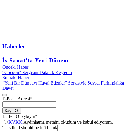
Haberler
İş Sanat’ta Yeni Dönem
Önceki Haber
“Cocoon” Sergisini Dalarak Keşfedin
Sonraki Haber
“Yeni Bir Dünyayı Hayal Edenler” Sergisiyle Sosyal Farkındalığa
Davet
E-Posta Adresi
*
Kayıt Ol
Lütfen Onaylayın
*
KVKK
Aydınlatma metnini okudum ve kabul ediyorum.
This field should be left blank