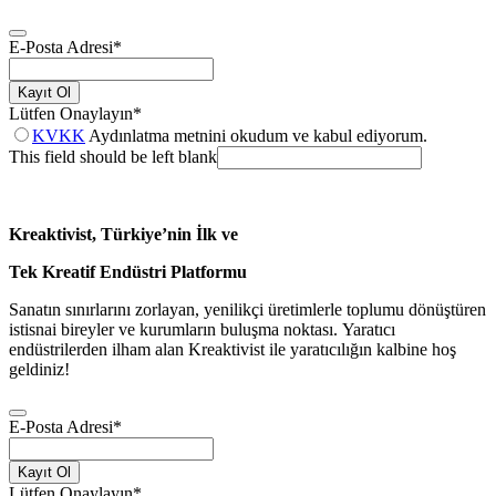
E-Posta Adresi
*
Kayıt Ol
Lütfen Onaylayın
*
KVKK
Aydınlatma metnini okudum ve kabul ediyorum.
This field should be left blank
Kreaktivist, Türkiye’nin İlk ve
Tek Kreatif Endüstri Platformu
Sanatın sınırlarını zorlayan, yenilikçi üretimlerle toplumu dönüştüren
istisnai bireyler ve kurumların buluşma noktası. Yaratıcı
endüstrilerden ilham alan Kreaktivist ile yaratıcılığın kalbine hoş
geldiniz!
E-Posta Adresi
*
Kayıt Ol
Lütfen Onaylayın
*