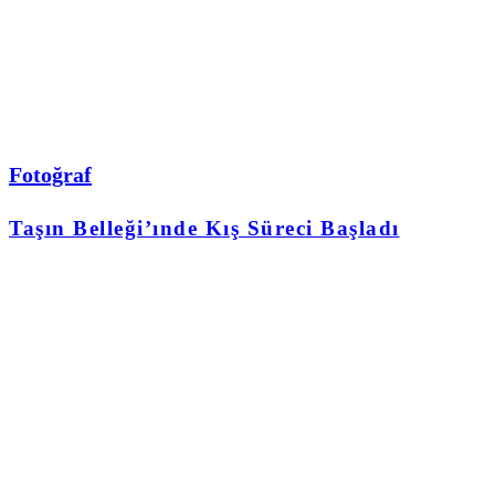
Fotoğraf
Taşın Belleği’ınde Kış Süreci Başladı