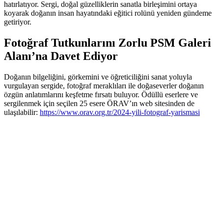
hatırlatıyor. Sergi, doğal güzelliklerin sanatla birleşimini ortaya
koyarak doğanın insan hayatındaki eğitici rolünü yeniden gündeme
getiriyor.
Fotoğraf Tutkunlarını Zorlu PSM Galeri
Alanı’na Davet Ediyor
Doğanın bilgeliğini, görkemini ve öğreticiliğini sanat yoluyla
vurgulayan sergide, fotoğraf meraklıları ile doğaseverler doğanın
özgün anlatımlarını keşfetme fırsatı buluyor. Ödüllü eserlere ve
sergilenmek için seçilen 25 esere ÖRAV’ın web sitesinden de
ulaşılabilir:
https://www.
orav.org.tr/2024-yili-
fotograf-yarismasi