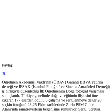
Paylaş:
Öğretmen Akademisi Vakfı’nın (ÖRAV) Garanti BBVA Yatırım
desteği ve İFSAK (İstanbul Fotoğraf ve Sinema Amatörleri Derneği)
iş birliğiyle düzenlediği İlk Öğretmenim Doğa fotoğraf yarışması
sonuçlandı. Türkiye genelinde doğa ve eğitimin ilişkisini öne
çıkaran 177 eserden ödüllü 5 çalışma ve sergilenmeye değer 20
seçkin fotoğraf, 23-25 Ekim tarihlerinde Zorlu PSM Galeri
Alanı’nda sanatseverlerin beğenisine sunuluyor. Sergi, ücretsiz