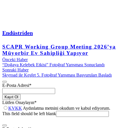
Endüstriden
SCAPR Working Group Meeting 2026’ya
Müyorbir Ev Sahipliği Yapıyor
Önceki Haber
“Doğaya Kelebek Etkisi” Fotoğraf Yarışması Sonuçlandı
Sonraki Haber
Skyroad ile Keşfet 5. Fotoğraf Yarışması Başvuruları Başladı
E-Posta Adresi
*
Kayıt Ol
Lütfen Onaylayın
*
KVKK
Aydınlatma metnini okudum ve kabul ediyorum.
This field should be left blank