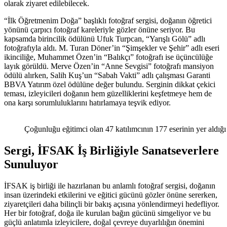
olarak ziyaret edilebilecek.
“İlk Öğretmenim Doğa” başlıklı fotoğraf sergisi, doğanın öğretici
yönünü çarpıcı fotoğraf kareleriyle gözler önüne seriyor. Bu
kapsamda birincilik ödülünü Ufuk Turpcan, “Yarışlı Gölü” adlı
fotoğrafıyla aldı. M. Turan Döner’in “Şimşekler ve Şehir” adlı eseri
ikinciliğe, Muhammet Özen’in “Balıkçı” fotoğrafı ise üçüncülüğe
layık görüldü. Merve Özen’in “Anne Sevgisi” fotoğrafı mansiyon
ödülü alırken, Salih Kuş’un “Sabah Vakti” adlı çalışması Garanti
BBVA Yatırım özel ödülüne değer bulundu. Serginin dikkat çekici
teması, izleyicileri doğanın hem güzelliklerini keşfetmeye hem de
ona karşı sorumluluklarını hatırlamaya teşvik ediyor.
Çoğunluğu eğitimci olan 47 katılımcının 177 eserinin yer aldığı 
Sergi, İFSAK İş Birliğiyle Sanatseverlere
Sunuluyor
İFSAK iş birliği ile hazırlanan bu anlamlı fotoğraf sergisi, doğanın
insan üzerindeki etkilerini ve eğitici gücünü gözler önüne sererken,
ziyaretçileri daha bilinçli bir bakış açısına yönlendirmeyi hedefliyor.
Her bir fotoğraf, doğa ile kurulan bağın gücünü simgeliyor ve bu
güçlü anlatımla izleyicilere, doğal çevreye duyarlılığın önemini