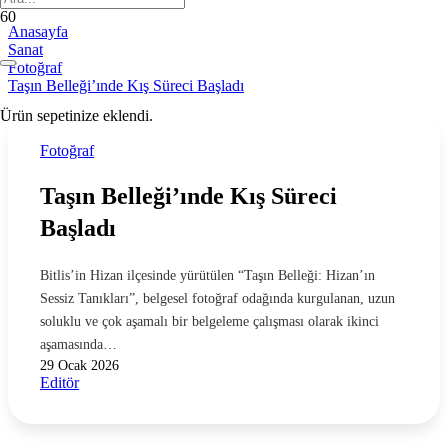
Anasayfa
Sanat
Fotoğraf
Taşın Belleği’ınde Kış Süreci Başladı
Ürün
sepetinize eklendi.
Fotoğraf
Taşın Belleği’ınde Kış Süreci
Başladı
Bitlis’in Hizan ilçesinde yürütülen “Taşın Belleği: Hizan’ın
Sessiz Tanıkları”, belgesel fotoğraf odağında kurgulanan, uzun
soluklu ve çok aşamalı bir belgeleme çalışması olarak ikinci
aşamasında…
29 Ocak 2026
Editör