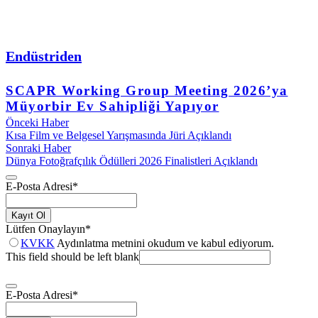
Endüstriden
SCAPR Working Group Meeting 2026’ya
Müyorbir Ev Sahipliği Yapıyor
Önceki Haber
Kısa Film ve Belgesel Yarışmasında Jüri Açıklandı
Sonraki Haber
Dünya Fotoğrafçılık Ödülleri 2026 Finalistleri Açıklandı
E-Posta Adresi
*
Kayıt Ol
Lütfen Onaylayın
*
KVKK
Aydınlatma metnini okudum ve kabul ediyorum.
This field should be left blank
E-Posta Adresi
*