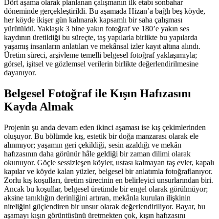
Dört aşama olarak planlanan çalışmanın ilk etabı sonbahar
döneminde gerçekleştirildi. Bu aşamada Hizan’a bağlı beş köyde,
her köyde ikişer gün kalınarak kapsamlı bir saha çalışması
yürütüldü. Yaklaşık 3 bine yakın fotoğraf ve 180’e yakın ses
kaydının üretildiği bu süreçte, taş yapılarla birlikte bu yapılarda
yaşamış insanların anlatıları ve mekânsal izler kayıt altına alındı.
Üretim süreci, arşivleme temelli belgesel fotoğraf yaklaşımıyla;
görsel, işitsel ve gözlemsel verilerin birlikte değerlendirilmesine
dayanıyor.
Belgesel Fotoğraf ile Kışın Hafızasını
Kayda Almak
Projenin şu anda devam eden ikinci aşaması ise kış çekimlerinden
oluşuyor. Bu bölümde kış, estetik bir doğa manzarası olarak ele
alınmıyor; yaşamın geri çekildiği, sesin azaldığı ve mekân
hafızasının daha görünür hâle geldiği bir zaman dilimi olarak
okunuyor. Göçle sessizleşen köyler, ustası kalmayan taş evler, kapalı
kapılar ve köyde kalan yüzler, belgesel bir anlatımla fotoğraflanıyor.
Zorlu kış koşulları, üretim sürecinin en belirleyici unsurlarından biri.
Ancak bu koşullar, belgesel üretimde bir engel olarak görülmüyor;
aksine tanıklığın derinliğini artıran, mekânla kurulan ilişkinin
niteliğini güçlendiren bir unsur olarak değerlendiriliyor. Bayar, bu
aşamayı kışın görüntüsünü üretmekten çok, kışın hafızasını