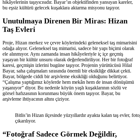
hikâyelerinin taşıyıcısıdır. Bayar’ın objektifinden yansıyan kareler,
bu eşsiz kültürü gelecek kuşaklara aktarma misyonu taşıyor.
Unutulmaya Direnen Bir Miras: Hizan
Taş Evleri
Proje, Hizan merkez ve çevre köylerindeki geleneksel taş mimarisini
odağa alıyor. Geleneksel taş mimarisi, sadece bir yapı biçimi olarak
ele alınmıyor. Aynı zamanda insan hikâyeleriyle iç içe geçmiş
yaşayan bir kültür unsuru olarak değerlendiriliyor. Her bir fotoğraf
karesi, geçmişin izlerini bugüne taşıyor. Projenin yürütücüsü Hilal
Bayar, saha çalışmaları sırasında önemli bir eksikliğe dikkat çekti.
Bayar, bölgede ciddi bir arşivleme eksikliği olduğunu belirtiyor.
“Çalışma yaptığımız köylerde hem mekân hem de insan dönüşümü
yaşanıyor” diyor. Bu nedenle köyün yaşlı kuşaklarının sözlü ve
görsel hafızasının korunması büyük önem taşıyor. Bayar, bu
arşivleme ihtiyacının altını çiziyor.
Bitlis’in Hizan ilçesinde yüzyıllardır ayakta kalan taş evler, fo
çıkarılıyor.
“Fotoğraf Sadece Görmek Değildir,