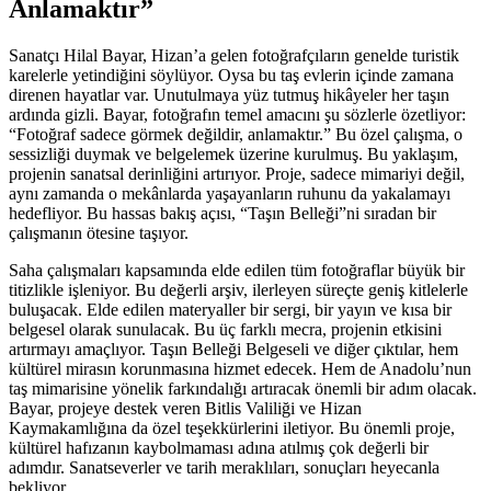
Anlamaktır”
Sanatçı Hilal Bayar, Hizan’a gelen fotoğrafçıların genelde turistik
karelerle yetindiğini söylüyor. Oysa bu taş evlerin içinde zamana
direnen hayatlar var. Unutulmaya yüz tutmuş hikâyeler her taşın
ardında gizli. Bayar, fotoğrafın temel amacını şu sözlerle özetliyor:
“Fotoğraf sadece görmek değildir, anlamaktır.” Bu özel çalışma, o
sessizliği duymak ve belgelemek üzerine kurulmuş. Bu yaklaşım,
projenin sanatsal derinliğini artırıyor. Proje, sadece mimariyi değil,
aynı zamanda o mekânlarda yaşayanların ruhunu da yakalamayı
hedefliyor. Bu hassas bakış açısı, “Taşın Belleği”ni sıradan bir
çalışmanın ötesine taşıyor.
Saha çalışmaları kapsamında elde edilen tüm fotoğraflar büyük bir
titizlikle işleniyor. Bu değerli arşiv, ilerleyen süreçte geniş kitlelerle
buluşacak. Elde edilen materyaller bir sergi, bir yayın ve kısa bir
belgesel olarak sunulacak. Bu üç farklı mecra, projenin etkisini
artırmayı amaçlıyor. Taşın Belleği Belgeseli ve diğer çıktılar, hem
kültürel mirasın korunmasına hizmet edecek. Hem de Anadolu’nun
taş mimarisine yönelik farkındalığı artıracak önemli bir adım olacak.
Bayar, projeye destek veren Bitlis Valiliği ve Hizan
Kaymakamlığına da özel teşekkürlerini iletiyor. Bu önemli proje,
kültürel hafızanın kaybolmaması adına atılmış çok değerli bir
adımdır. Sanatseverler ve tarih meraklıları, sonuçları heyecanla
bekliyor.