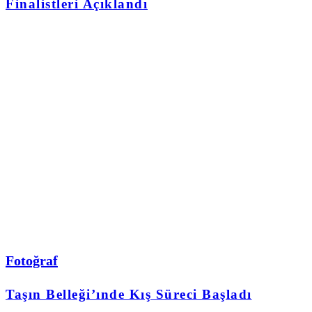
Finalistleri Açıklandı
Fotoğraf
Taşın Belleği’ınde Kış Süreci Başladı