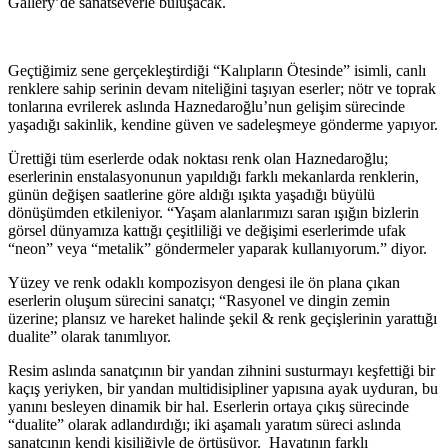
Gallery’de sanatseverle buluşacak.
Geçtiğimiz sene gerçekleştirdiği “Kalıpların Ötesinde” isimli, canlı
renklere sahip serinin devam niteliğini taşıyan eserler; nötr ve toprak
tonlarına evrilerek aslında Haznedaroğlu’nun gelişim sürecinde
yaşadığı sakinlik, kendine güven ve sadeleşmeye gönderme yapıyor.
Ürettiği tüm eserlerde odak noktası renk olan Haznedaroğlu;
eserlerinin enstalasyonunun yapıldığı farklı mekanlarda renklerin,
günün değişen saatlerine göre aldığı ışıkta yaşadığı büyülü
dönüşümden etkileniyor. “Yaşam alanlarımızı saran ışığın bizlerin
görsel dünyamıza kattığı çeşitliliği ve değişimi eserlerimde ufak
“neon” veya “metalik” göndermeler yaparak kullanıyorum.” diyor.
Yüzey ve renk odaklı kompozisyon dengesi ile ön plana çıkan
eserlerin oluşum sürecini sanatçı; “Rasyonel ve dingin zemin
üzerine; plansız ve hareket halinde şekil & renk geçişlerinin yarattığı
dualite” olarak tanımlıyor.
Resim aslında sanatçının bir yandan zihnini susturmayı keşfettiği bir
kaçış yeriyken, bir yandan multidisipliner yapısına ayak uyduran, bu
yanını besleyen dinamik bir hal. Eserlerin ortaya çıkış sürecinde
“dualite” olarak adlandırdığı; iki aşamalı yaratım süreci aslında
sanatçının kendi kişiliğiyle de örtüşüyor. Hayatının farklı