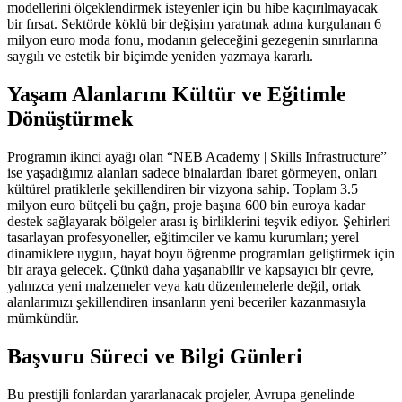
modellerini ölçeklendirmek isteyenler için bu hibe kaçırılmayacak
bir fırsat. Sektörde köklü bir değişim yaratmak adına kurgulanan 6
milyon euro moda fonu, modanın geleceğini gezegenin sınırlarına
saygılı ve estetik bir biçimde yeniden yazmaya kararlı.
Yaşam Alanlarını Kültür ve Eğitimle
Dönüştürmek
Programın ikinci ayağı olan “NEB Academy | Skills Infrastructure”
ise yaşadığımız alanları sadece binalardan ibaret görmeyen, onları
kültürel pratiklerle şekillendiren bir vizyona sahip. Toplam 3.5
milyon euro bütçeli bu çağrı, proje başına 600 bin euroya kadar
destek sağlayarak bölgeler arası iş birliklerini teşvik ediyor. Şehirleri
tasarlayan profesyoneller, eğitimciler ve kamu kurumları; yerel
dinamiklere uygun, hayat boyu öğrenme programları geliştirmek için
bir araya gelecek. Çünkü daha yaşanabilir ve kapsayıcı bir çevre,
yalnızca yeni malzemeler veya katı düzenlemelerle değil, ortak
alanlarımızı şekillendiren insanların yeni beceriler kazanmasıyla
mümkündür.
Başvuru Süreci ve Bilgi Günleri
Bu prestijli fonlardan yararlanacak projeler, Avrupa genelinde