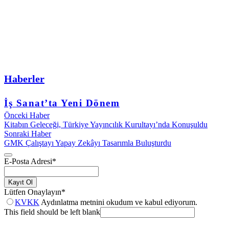
Haberler
İş Sanat’ta Yeni Dönem
Önceki Haber
Kitabın Geleceği, Türkiye Yayıncılık Kurultayı’nda Konuşuldu
Sonraki Haber
GMK Çalıştayı Yapay Zekâyı Tasarımla Buluşturdu
E-Posta Adresi
*
Kayıt Ol
Lütfen Onaylayın
*
KVKK
Aydınlatma metnini okudum ve kabul ediyorum.
This field should be left blank