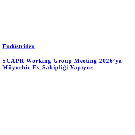
Endüstriden
SCAPR Working Group Meeting 2026’ya
Müyorbir Ev Sahipliği Yapıyor