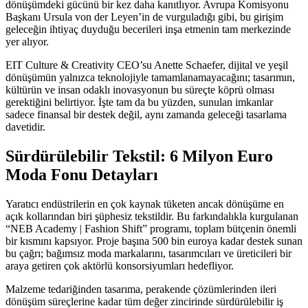
dönüşümdeki gücünü bir kez daha kanıtlıyor. Avrupa Komisyonu
Başkanı Ursula von der Leyen’in de vurguladığı gibi, bu girişim
geleceğin ihtiyaç duyduğu becerileri inşa etmenin tam merkezinde
yer alıyor.
EIT Culture & Creativity CEO’su Anette Schaefer, dijital ve yeşil
dönüşümün yalnızca teknolojiyle tamamlanamayacağını; tasarımın,
kültürün ve insan odaklı inovasyonun bu süreçte köprü olması
gerektiğini belirtiyor. İşte tam da bu yüzden, sunulan imkanlar
sadece finansal bir destek değil, aynı zamanda geleceği tasarlama
davetidir.
Sürdürülebilir Tekstil: 6 Milyon Euro
Moda Fonu Detayları
Yaratıcı endüstrilerin en çok kaynak tüketen ancak dönüşüme en
açık kollarından biri şüphesiz tekstildir. Bu farkındalıkla kurgulanan
“NEB Academy | Fashion Shift” programı, toplam bütçenin önemli
bir kısmını kapsıyor. Proje başına 500 bin euroya kadar destek sunan
bu çağrı; bağımsız moda markalarını, tasarımcıları ve üreticileri bir
araya getiren çok aktörlü konsorsiyumları hedefliyor.
Malzeme tedariğinden tasarıma, perakende çözümlerinden ileri
dönüşüm süreçlerine kadar tüm değer zincirinde sürdürülebilir iş