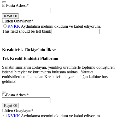
E-Posta Adresi
*
Kayıt Ol
Lütfen Onaylayın
*
KVKK
Aydınlatma metnini okudum ve kabul ediyorum.
This field should be left blank
Kreaktivist, Türkiye’nin İlk ve
Tek Kreatif Endüstri Platformu
Sanatın sınırlarını zorlayan, yenilikçi üretimlerle toplumu dönüştüren
istisnai bireyler ve kurumların buluşma noktası. Yaratıcı
endüstrilerden ilham alan Kreaktivist ile yaratıcılığın kalbine hoş
geldiniz!
E-Posta Adresi
*
Kayıt Ol
Lütfen Onaylayın
*
KVKK
Aydınlatma metnini okudum ve kabul ediyorum.