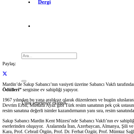
Dergi
Paylaş:
Mardin’de Sakıp Sabancı’nın vasiyeti üzerine Sabancı Vakfı tarafında
Ödülleri”
sergisine ev sahipliği yapıyor.
1967 yılından bu yana aralıksız olarak düzenlenen ve bugün uluslarar
Ürün
sepetinize eklendi.
Devrim Erbil, Mustafa Ayaz gibi Türk resim sanatının pek çok ustasına 
resim sanatına değerli isimler kazandırmanın yanı sıra, resim sanatındak
Sakıp Sabancı Mardin Kent Müzesi’nde Sabancı Vakfı’nın ev sahipliğ
eserlerinden oluşuyor. Aralarında İran, Azerbaycan, Almanya, Şili ve
Kara, Prof. Cebrail Ötgün, Prof. Dr. Ferhat Özgür, Prof. Mümtaz Sağl