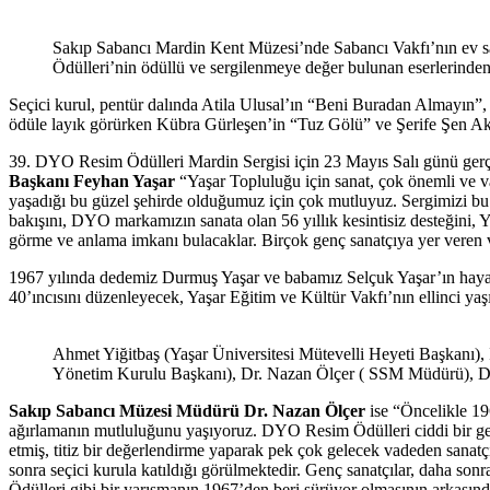
Sakıp Sabancı Mardin Kent Müzesi’nde Sabancı Vakfı’nın ev s
Ödülleri’nin ödüllü ve sergilenmeye değer bulunan eserlerinden
Seçici kurul, pentür dalında Atila Ulusal’ın “Beni Buradan Almayın
ödüle layık görürken Kübra Gürleşen’in “Tuz Gölü” ve Şerife Şen Akka
39. DYO Resim Ödülleri Mardin Sergisi için 23 Mayıs Salı günü gerç
Başkanı Feyhan Yaşar
“Yaşar Topluluğu için sanat, çok önemli ve vazg
yaşadığı bu güzel şehirde olduğumuz için çok mutluyuz. Sergimizi bu 
bakışını, DYO markamızın sanata olan 56 yıllık kesintisiz desteğini,
görme ve anlama imkanı bulacaklar. Birçok genç sanatçıya yer veren v
1967 yılında dedemiz Durmuş Yaşar ve babamız Selçuk Yaşar’ın hayal
40’ıncısını düzenleyecek, Yaşar Eğitim ve Kültür Vakfı’nın ellinci ya
Ahmet Yiğitbaş (Yaşar Üniversitesi Mütevelli Heyeti Başkanı),
Yönetim Kurulu Başkanı), Dr. Nazan Ölçer ( SSM Müdürü), D
Sakıp Sabancı Müzesi Müdürü Dr. Nazan Ölçer
ise “Öncelikle 19
ağırlamanın mutluluğunu yaşıyoruz. DYO Resim Ödülleri ciddi bir gele
etmiş, titiz bir değerlendirme yaparak pek çok gelecek vadeden sanatçın
sonra seçici kurula katıldığı görülmektedir. Genç sanatçılar, daha so
Ödülleri gibi bir yarışmanın 1967’den beri sürüyor olmasının arkasında