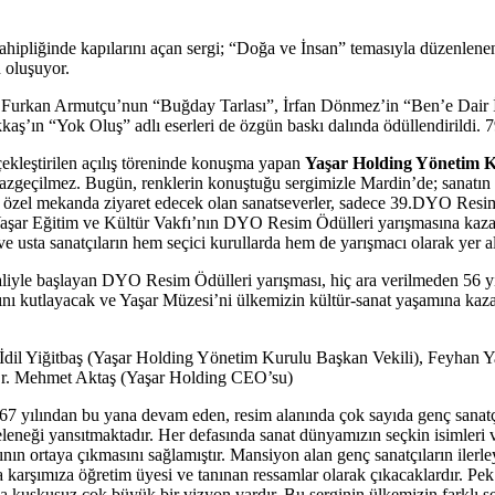
ahipliğinde kapılarını açan sergi; “Doğa ve İnsan” temasıyla düzenl
 oluşuyor.
”, Furkan Armutçu’nun “Buğday Tarlası”, İrfan Dönmez’in “Ben’e Dair İ
ş’ın “Yok Oluş” adlı eserleri de özgün baskı dalında ödüllendirildi. 7
ekleştirilen açılış töreninde konuşma yapan
Yaşar Holding Yönetim Ku
eçilmez. Bugün, renklerin konuştuğu sergimizle Mardin’de; sanatın çeşitli
özel mekanda ziyaret edecek olan sanatseverler, sadece 39.DYO Resim Ö
 Yaşar Eğitim ve Kültür Vakfı’nın DYO Resim Ödülleri yarışmasına kazan
e usta sanatçıların hem seçici kurullarda hem de yarışmacı olarak yer 
iyle başlayan DYO Resim Ödülleri yarışması, hiç ara verilmeden 56 yı
şını kutlayacak ve Yaşar Müzesi’ni ülkemizin kültür-sanat yaşamına kaz
 İdil Yiğitbaş (Yaşar Holding Yönetim Kurulu Başkan Vekili), Feyhan 
r. Mehmet Aktaş (Yaşar Holding CEO’su)
67 yılından bu yana devam eden, resim alanında çok sayıda genç sanat
neği yansıtmaktadır. Her defasında sanat dünyamızın seçkin isimleri v
ın ortaya çıkmasını sağlamıştır. Mansiyon alan genç sanatçıların ilerley
nra karşımıza öğretim üyesi ve tanınan ressamlar olarak çıkacaklardır.
 kuşkusuz çok büyük bir vizyon vardır. Bu serginin ülkemizin farklı şeh