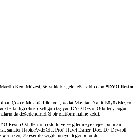
 Mardin Kent Müzesi, 56 yıllık bir geleneğe sahip olan
“DYO Resim
a Adnan Çoker, Mustafa Pilevneli, Vedat Mavitan, Zahit Büyükişleyen,
 sanat etkinliği olma özelliğini taşıyan DYO Resim Ödülleri; bugün,
aların da değerlendirildiği bir platform haline geldi.
 DYO Resim Ödülleri’nin ödüllü ve sergilenmeye değer bulunan
risi, sanatçı Habip Aydoğdu, Prof. Hayri Esmer, Doç. Dr. Devabil
ık görürken, 79 eser de sergilenmeye değer bulundu.