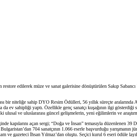
n restore edilerek müze ve sanat galerisine dönüştürülen Sakıp Sabancı
ası bir niteliğe sahip DYO Resim Ödülleri, 56 yıllık süreçte aralarınd
da ev sahipliği yaptı. Özellikle genç sanatçı kuşağının ilgi gösterdiği
i ulusal ve uluslararası güncel gelişmelerin, yeni eğilimlerin ve araştırm
inde kapılarını açan sergi; “Doğa ve İnsan” temasıyla düzenlenen 39
 Bulgaristan’dan 704 sanatçının 1.066 eserle başvurduğu yarışmanın jü
am ve gazeteci İhsan Yılmaz’dan oluştu. Seçici kurul 6 eseri ödüle lay