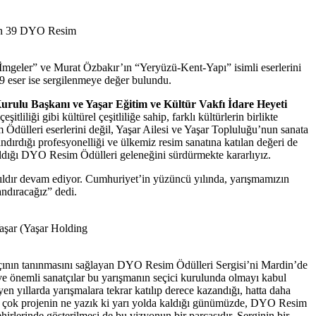
enen 39 DYO Resim
mgeler” ve Murat Özbakır’ın “Yeryüzü-Kent-Yapı” isimli eserlerini
9 eser ise sergilenmeye değer bulundu.
rulu Başkanı ve Yaşar Eğitim ve Kültür Vakfı İdare Heyeti
liği gibi kültürel çeşitliliğe sahip, farklı kültürlerin birlikte
dülleri eserlerini değil, Yaşar Ailesi ve Yaşar Topluluğu’nun sanata
dırdığı profesyonelliği ve ülkemiz resim sanatına katılan değeri de
aldığı DYO Resim Ödülleri geleneğini sürdürmekte kararlıyız.
ldır devam ediyor. Cumhuriyet’in yüzüncü yılında, yarışmamızın
andıracağız” dedi.
Yaşar (Yaşar Holding
çının tanınmasını sağlayan DYO Resim Ödülleri Sergisi’ni Mardin’de
e önemli sanatçılar bu yarışmanın seçici kurulunda olmayı kabul
en yıllarda yarışmalara tekrar katılıp derece kazandığı, hatta daha
 Pek çok projenin ne yazık ki yarı yolda kaldığı günümüzde, DYO Resim
irlerinde gösterilmesi de bu vizyonun bir parçasıdır. Serginin bir