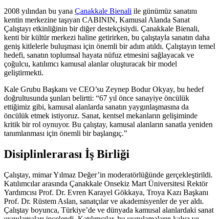
2008 yılından bu yana
Çanakkale Bienali
ile günümüz sanatını
kentin merkezine taşıyan CABININ, Kamusal Alanda Sanat
Çalıştayı etkinliğinin bir diğer destekçisiydi. Çanakkale Bienali,
kenti bir kültür merkezi haline getirirken, bu çalıştayla sanatın daha
geniş kitlelerle buluşması için önemli bir adım atıldı. Çalıştayın temel
hedefi, sanatın toplumsal hayata nüfuz etmesini sağlayacak ve
çoğulcu, katılımcı kamusal alanlar oluşturacak bir model
geliştirmekti.
Kale Grubu Başkanı ve CEO’su Zeynep Bodur Okyay, bu hedef
doğrultusunda şunları belirtti: “67 yıl önce sanayiye öncülük
ettiğimiz gibi, kamusal alanlarda sanatın yaygınlaşmasına da
öncülük etmek istiyoruz. Sanat, kentsel mekanların gelişiminde
kritik bir rol oynuyor. Bu çalıştay, kamusal alanların sanatla yeniden
tanımlanması için önemli bir başlangıç.”
Disiplinlerarası İş Birliği
Çalıştay, mimar Yılmaz Değer’in moderatörlüğünde gerçekleştirildi.
Katılımcılar arasında Çanakkale Onsekiz Mart Üniversitesi Rektör
Yardımcısı Prof. Dr. Evren Karayel Gökkaya, Troya Kazı Başkanı
Prof. Dr. Rüstem Aslan, sanatçılar ve akademisyenler de yer aldı.
Çalıştay boyunca, Türkiye’de ve dünyada kamusal alanlardaki sanat
uygulamaları incelendi. Katılımcılar, bu uygulamaların kalıcı ve