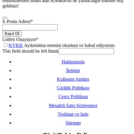
endüstrilerden ilham alan Kreaktivist ile yaratıcılığın kalbine hoş
geldiniz!
E-Posta Adresi
*
Kayıt Ol
Lütfen Onaylayın
*
KVKK
Aydınlatma metnini okudum ve kabul ediyorum.
This field should be left blank
Hakkımızda
İletişim
Kullanım Şartları
Gizlilik Politikası
Çerez Politikası
Mesafeli Satış Sözleşmesi
Teslimat ve İade
Sitemap