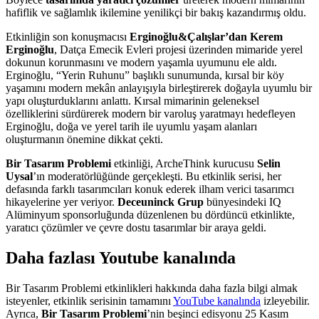
hafiflik ve sağlamlık ikilemine yenilikçi bir bakış kazandırmış oldu.
Etkinliğin son konuşmacısı
Erginoğlu&Çalışlar’dan Kerem
Erginoğlu
, Datça Emecik Evleri projesi üzerinden mimaride yerel
dokunun korunmasını ve modern yaşamla uyumunu ele aldı.
Erginoğlu, “Yerin Ruhunu” başlıklı sunumunda, kırsal bir köy
yaşamını modern mekân anlayışıyla birleştirerek doğayla uyumlu bir
yapı oluşturduklarını anlattı. Kırsal mimarinin geleneksel
özelliklerini sürdürerek modern bir varoluş yaratmayı hedefleyen
Erginoğlu, doğa ve yerel tarih ile uyumlu yaşam alanları
oluşturmanın önemine dikkat çekti.
Bir Tasarım Problemi
etkinliği, ArcheThink kurucusu
Selin
Uysal
’ın moderatörlüğünde gerçekleşti. Bu etkinlik serisi, her
defasında farklı tasarımcıları konuk ederek ilham verici tasarımcı
hikayelerine yer veriyor.
Deceuninck Grup
bünyesindeki IQ
Alüminyum sponsorluğunda düzenlenen bu dördüncü etkinlikte,
yaratıcı çözümler ve çevre dostu tasarımlar bir araya geldi.
Daha fazlası Youtube kanalında
Bir Tasarım Problemi etkinlikleri hakkında daha fazla bilgi almak
isteyenler, etkinlik serisinin tamamını
YouTube kanalında
izleyebilir.
Ayrıca,
Bir Tasarım Problemi
’nin beşinci edisyonu 25 Kasım