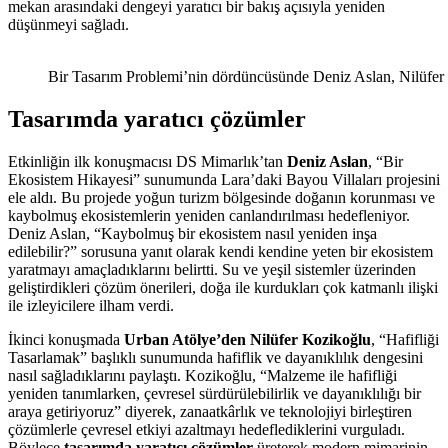
mekan arasındaki dengeyi yaratıcı bir bakış açısıyla yeniden
düşünmeyi sağladı.
Bir Tasarım Problemi’nin dördüncüsünde Deniz Aslan, Nilüfer 
Tasarımda yaratıcı çözümler
Etkinliğin ilk konuşmacısı DS Mimarlık’tan
Deniz Aslan
, “Bir
Ekosistem Hikayesi” sunumunda Lara’daki Bayou Villaları projesini
ele aldı. Bu projede yoğun turizm bölgesinde doğanın korunması ve
kaybolmuş ekosistemlerin yeniden canlandırılması hedefleniyor.
Deniz Aslan, “Kaybolmuş bir ekosistem nasıl yeniden inşa
edilebilir?” sorusuna yanıt olarak kendi kendine yeten bir ekosistem
yaratmayı amaçladıklarını belirtti. Su ve yeşil sistemler üzerinden
geliştirdikleri çözüm önerileri, doğa ile kurdukları çok katmanlı ilişki
ile izleyicilere ilham verdi.
İkinci konuşmada
Urban Atölye’den Nilüfer Kozikoğlu
, “Hafifliği
Tasarlamak” başlıklı sunumunda hafiflik ve dayanıklılık dengesini
nasıl sağladıklarını paylaştı. Kozikoğlu, “Malzeme ile hafifliği
yeniden tanımlarken, çevresel sürdürülebilirlik ve dayanıklılığı bir
araya getiriyoruz” diyerek, zanaatkârlık ve teknolojiyi birleştiren
çözümlerle çevresel etkiyi azaltmayı hedeflediklerini vurguladı.
Böylece
tasarımda yaratıcı çözümler
üreterek modern mimarinin