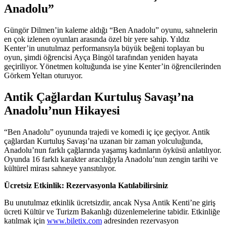
Anadolu”
Güngör Dilmen’in kaleme aldığı “Ben Anadolu” oyunu, sahnelerin
en çok izlenen oyunları arasında özel bir yere sahip. Yıldız
Kenter’in unutulmaz performansıyla büyük beğeni toplayan bu
oyun, şimdi öğrencisi Ayça Bingöl tarafından yeniden hayata
geçiriliyor. Yönetmen koltuğunda ise yine Kenter’in öğrencilerinden
Görkem Yeltan oturuyor.
Antik Çağlardan Kurtuluş Savaşı’na
Anadolu’nun Hikayesi
“Ben Anadolu” oyununda trajedi ve komedi iç içe geçiyor. Antik
çağlardan Kurtuluş Savaşı’na uzanan bir zaman yolculuğunda,
Anadolu’nun farklı çağlarında yaşamış kadınların öyküsü anlatılıyor.
Oyunda 16 farklı karakter aracılığıyla Anadolu’nun zengin tarihi ve
kültürel mirası sahneye yansıtılıyor.
Ücretsiz Etkinlik: Rezervasyonla Katılabilirsiniz
Bu unutulmaz etkinlik ücretsizdir, ancak Nysa Antik Kenti’ne giriş
ücreti Kültür ve Turizm Bakanlığı düzenlemelerine tabidir. Etkinliğe
katılmak için
www.biletix.com
adresinden rezervasyon