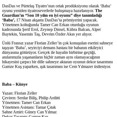
DasDas ve Pürtelaş Tiyatro’nun ortak prodüksiyonu olarak ‘Baba’
oyunu yeniden tiyatroseverlerle buluşmaya hazırlanıyor.
The
Guardian’ın “Son 10 yılın en iyi oyunu” diye tanımladığı
‘Baba’,
17 Nisan akşamı DasDas’ta prömiyerini yapacak.
Yönetmen koltuğunda Tamer Can Erkan oturduğu oyunun
kadrosunda Şerif Erol, Zeynep Dinsel, Kübra Balcan, Alper
Baytekin, Yasemin Taş, Devrim Özder Akın yer alıyor.
Ünlü Fransız yazar Florian Zeller’in çok konuşulan eserini sahneye
taşıyan ‘Baba’, seyirciyi demans hastası bir babanın etkileyici
dünyasına götürüyor. Gerçek ile hayalin birbirine geçtiği,
anılarımızla yaşananların hiçbir zaman aynı olamayacağının
hikayesini çarpıcı bir dille sahneye aktaran oyunun dekor tasarımını
Gamze Kuş yaparken, ışık tasarımını ise Cem Yılmazer üstleniyor.
Baba – Künye
Yazan: Florian Zeller
Çeviren: Serdar Biliş, Philip Arditti
Yönetmen: Tamer Can Erkan
Yönetmen Asistanı: Tamar Çıtak
Sahne Amiri: Güney Can Yılmaz
Dekor Tasarım: Gamze Kuş