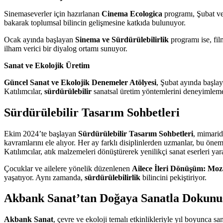
Sinemaseverler için hazırlanan
Cinema Ecologica
programı, Şubat ve M
bakarak toplumsal bilincin gelişmesine katkıda bulunuyor.
Ocak ayında başlayan
Sinema ve Sürdürülebilirlik
programı ise, fil
ilham verici bir diyalog ortamı sunuyor.
Sanat ve Ekolojik Üretim
Güncel Sanat ve Ekolojik Denemeler Atölyesi
, Şubat ayında başlay
Katılımcılar,
sürdürülebilir
sanatsal üretim yöntemlerini deneyimleme 
Sürdürülebilir Tasarım Sohbetleri
Ekim 2024’te başlayan
Sürdürülebilir Tasarım Sohbetleri
, mimarid
kavramlarını ele alıyor. Her ay farklı disiplinlerden uzmanlar, bu öne
Katılımcılar, atık malzemeleri dönüştürerek yenilikçi sanat eserleri yara
Çocuklar ve ailelere yönelik düzenlenen
Ailece İleri Dönüşüm: Moza
yaşatıyor. Aynı zamanda,
sürdürülebilirlik
bilincini pekiştiriyor.
Akbank Sanat’tan Doğaya Sanatla Dokunu
Akbank Sanat
, çevre ve ekoloji temalı etkinlikleriyle yıl boyunca 