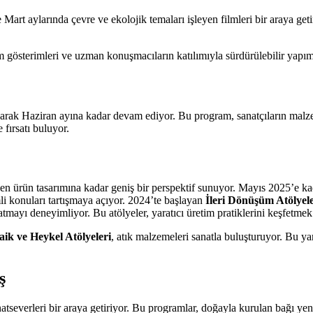
art aylarında çevre ve ekolojik temaları işleyen filmleri bir araya getir
m gösterimleri ve uzman konuşmacıların katılımıyla sürdürülebilir yapım t
arak Haziran ayına kadar devam ediyor. Bu program, sanatçıların malzeme
fırsatı buluyor.
en ürün tasarımına kadar geniş bir perspektif sunuyor. Mayıs 2025’e kad
mli konuları tartışmaya açıyor. 2024’te başlayan
İleri Dönüşüm Atölyele
tmayı deneyimliyor. Bu atölyeler, yaratıcı üretim pratiklerini keşfetmek i
ik ve Heykel Atölyeleri
, atık malzemeleri sanatla buluşturuyor. Bu yara
ş
sanatseverleri bir araya getiriyor. Bu programlar, doğayla kurulan bağı