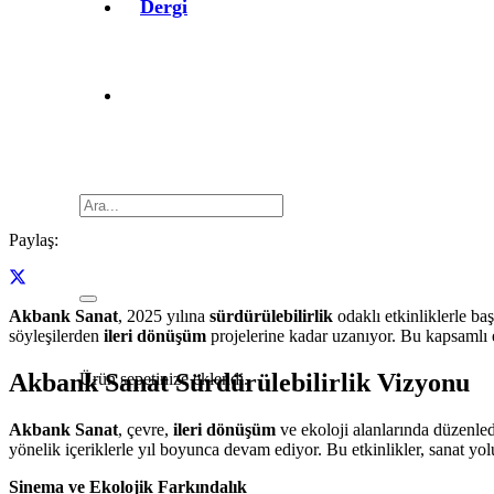
Dergi
Paylaş:
Akbank Sanat
, 2025 yılına
sürdürülebilirlik
odaklı etkinliklerle ba
söyleşilerden
ileri dönüşüm
projelerine kadar uzanıyor. Bu kapsamlı 
Akbank Sanat Sürdürülebilirlik Vizyonu
Ürün
sepetinize eklendi.
Akbank Sanat
, çevre,
ileri dönüşüm
ve ekoloji alanlarında düzenledi
yönelik içeriklerle yıl boyunca devam ediyor. Bu etkinlikler, sanat yo
Sinema ve Ekolojik Farkındalık