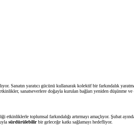
şlıyor. Sanatın yaratıcı gücünü kullanarak kolektif bir farkındalık yarat
etkinlikler, sanatseverlere doğayla kurulan bağları yeniden düşünme ve 
ği etkinliklerle toplumsal farkındalığı artırmayı amaçlıyor. Şubat ayında
luyla
sürdürülebilir
bir geleceğe katkı sağlamayı hedefliyor.