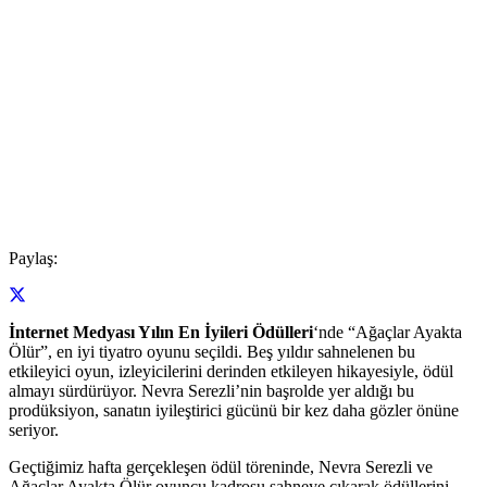
Paylaş:
İnternet Medyası Yılın En İyileri Ödülleri
‘nde “Ağaçlar Ayakta
Ölür”, en iyi tiyatro oyunu seçildi. Beş yıldır sahnelenen bu
etkileyici oyun, izleyicilerini derinden etkileyen hikayesiyle, ödül
almayı sürdürüyor. Nevra Serezli’nin başrolde yer aldığı bu
prodüksiyon, sanatın iyileştirici gücünü bir kez daha gözler önüne
seriyor.
Geçtiğimiz hafta gerçekleşen ödül töreninde, Nevra Serezli ve
Ağaçlar Ayakta Ölür oyuncu kadrosu sahneye çıkarak ödüllerini