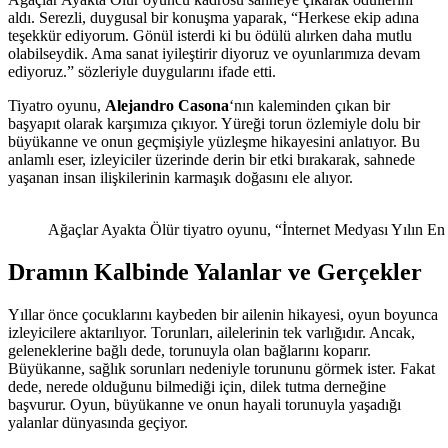
aldı. Serezli, duygusal bir konuşma yaparak, “Herkese ekip adına
teşekkür ediyorum. Gönül isterdi ki bu ödülü alırken daha mutlu
olabilseydik. Ama sanat iyileştirir diyoruz ve oyunlarımıza devam
ediyoruz.” sözleriyle duygularını ifade etti.
Tiyatro oyunu,
Alejandro Casona
‘nın kaleminden çıkan bir
başyapıt olarak karşımıza çıkıyor. Yüreği torun özlemiyle dolu bir
büyükanne ve onun geçmişiyle yüzleşme hikayesini anlatıyor. Bu
anlamlı eser, izleyiciler üzerinde derin bir etki bırakarak, sahnede
yaşanan insan ilişkilerinin karmaşık doğasını ele alıyor.
Ağaçlar Ayakta Ölür tiyatro oyunu, “İnternet Medyası Yılın En 
Dramın Kalbinde Yalanlar ve Gerçekler
Yıllar önce çocuklarını kaybeden bir ailenin hikayesi, oyun boyunca
izleyicilere aktarılıyor. Torunları, ailelerinin tek varlığıdır. Ancak,
geleneklerine bağlı dede, torunuyla olan bağlarını koparır.
Büyükanne, sağlık sorunları nedeniyle torununu görmek ister. Fakat
dede, nerede olduğunu bilmediği için, dilek tutma derneğine
başvurur. Oyun, büyükanne ve onun hayali torunuyla yaşadığı
yalanlar dünyasında geçiyor.