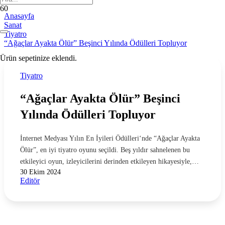
Anasayfa
Sanat
Tiyatro
“Ağaçlar Ayakta Ölür” Beşinci Yılında Ödülleri Topluyor
Ürün
sepetinize eklendi.
Tiyatro
“Ağaçlar Ayakta Ölür” Beşinci
Yılında Ödülleri Topluyor
İnternet Medyası Yılın En İyileri Ödülleri‘nde “Ağaçlar Ayakta
Ölür”, en iyi tiyatro oyunu seçildi. Beş yıldır sahnelenen bu
etkileyici oyun, izleyicilerini derinden etkileyen hikayesiyle,…
30 Ekim 2024
Editör