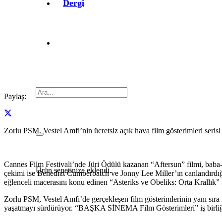
Dergi
Paylaş:
Zorlu PSM, Vestel Amfi’nin ücretsiz açık hava film gösterimleri ser
Cannes Film Festivali’nde Jüri Ödülü kazanan “Aftersun” filmi, baba-
Ürün
sepetinize eklendi.
çekimi ise Benedict Cumberbatch ve Jonny Lee Miller’ın canlandırdığı 
eğlenceli macerasını konu edinen “Asteriks ve Obeliks: Orta Krallık” f
Zorlu PSM, Vestel Amfi’de gerçekleşen film gösterimlerinin yanı sıra m
yaşatmayı sürdürüyor. “BAŞKA SİNEMA Film Gösterimleri” iş birliğiyl