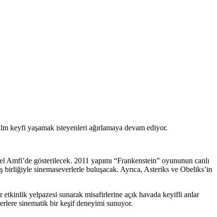
lm keyfi yaşamak isteyenleri ağırlamaya devam ediyor.
stel Amfi’de gösterilecek. 2011 yapımı “Frankenstein” oyununun canlı
 birliğiyle sinemaseverlerle buluşacak. Ayrıca, Asteriks ve Obeliks’in
 etkinlik yelpazesi sunarak misafirlerine açık havada keyifli anlar
lere sinematik bir keşif deneyimi sunuyor.