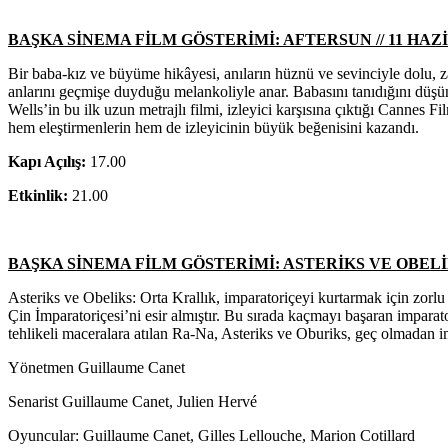
BAŞKA SİNEMA FİLM GÖSTERİMİ: AFTERSUN // 11 HAZİRA
Bir baba-kız ve büyüme hikâyesi, anıların hüznü ve sevinciyle dolu, za
anlarını geçmişe duyduğu melankoliyle anar. Babasını tanıdığını düşüns
Wells’in bu ilk uzun metrajlı filmi, izleyici karşısına çıktığı Cannes
hem eleştirmenlerin hem de izleyicinin büyük beğenisini kazandı.
Kapı Açılış:
17.00
Etkinlik:
21.00
BAŞKA SİNEMA FİLM GÖSTERİMİ: ASTERİKS VE OBELİKS:
Asteriks ve Obeliks: Orta Krallık, imparatoriçeyi kurtarmak için zorl
Çin İmparatoriçesi’ni esir almıştır. Bu sırada kaçmayı başaran imparat
tehlikeli maceralara atılan Ra-Na, Asteriks ve Oburiks, geç olmadan i
Yönetmen Guillaume Canet
Senarist Guillaume Canet, Julien Hervé
Oyuncular: Guillaume Canet, Gilles Lellouche, Marion Cotillard