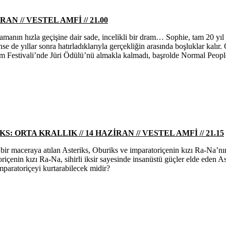
N // VESTEL AMFİ // 21.00
manın hızla geçişine dair sade, incelikli bir dram… Sophie, tam 20 yıl 
e de yıllar sonra hatırladıklarıyla gerçekliğin arasında boşluklar kalır
 Film Festivali’nde Jüri Ödülü’nü almakla kalmadı, başrolde Normal Peopl
 ORTA KRALLIK // 14 HAZİRAN // VESTEL AMFİ // 21.15
u bir maceraya atılan Asteriks, Oburiks ve imparatoriçenin kızı Ra-Na’
oriçenin kızı Ra-Na, sihirli iksir sayesinde insanüstü güçler elde eden
mparatoriçeyi kurtarabilecek midir?