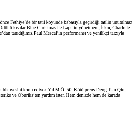
önce Fethiye’de bir tatil köyünde babasıyla geçirdiği tatilin unutulmaz
. Ödüllü kısalar Blue Christmas ile Laps‘in yönetmeni, İskoç Charlotte
e’dan tanıdığımız Paul Mescal’in performansı ve yenilikçi tarzıyla
nın hikayesini konu ediyor. Yıl M.Ö. 50. Kötü prens Deng Tsin Qin,
 Asteriks ve Oburiks’ten yardım ister. Hem denizde hem de karada