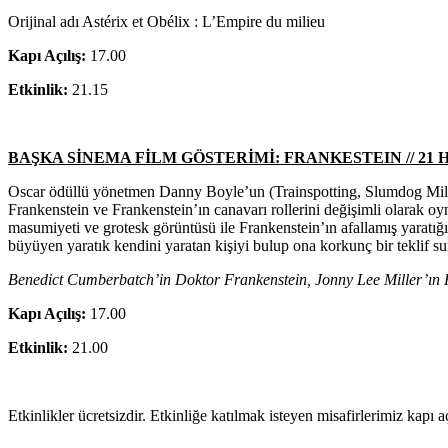
Orijinal adı Astérix et Obélix : L’Empire du milieu
Kapı Açılış:
17.00
Etkinlik:
21.15
BAŞKA SİNEMA FİLM GÖSTERİMİ: FRANKESTEIN // 21 HAZ
Oscar ödüllü yönetmen Danny Boyle’un (Trainspotting, Slumdog Millio
Frankenstein ve Frankenstein’ın canavarı rollerini değişimli olarak 
masumiyeti ve grotesk görüntüsü ile Frankenstein’ın afallamış yaratığı, 
büyüyen yaratık kendini yaratan kişiyi bulup ona korkunç bir teklif su
Benedict Cumberbatch’in Doktor Frankenstein, Jonny Lee Miller’ın Fr
Kapı Açılış:
17.00
Etkinlik:
21.00
Etkinlikler ücretsizdir. Etkinliğe katılmak isteyen misafirlerimiz kapı aç