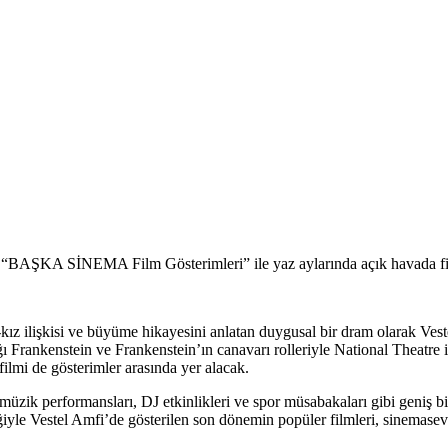
isi “BAŞKA SİNEMA Film Gösterimleri” ile yaz aylarında açık havada fi
kız ilişkisi ve büyüme hikayesini anlatan duygusal bir dram olarak Ve
Frankenstein ve Frankenstein’ın canavarı rolleriyle National Theatre iş
ilmi de gösterimler arasında yer alacak.
üzik performansları, DJ etkinlikleri ve spor müsabakaları gibi geniş bir
e Vestel Amfi’de gösterilen son dönemin popüler filmleri, sinemasever