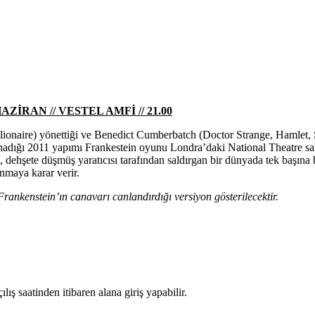
İRAN // VESTEL AMFİ // 21.00
naire) yönettiği ve Benedict Cumberbatch (Doctor Strange, Hamlet, Sh
oynadığı 2011 yapımı Frankestein oyunu Londra’daki National Theatre sa
dehşete düşmüş yaratıcısı tarafından saldırgan bir dünyada tek başına bır
nmaya karar verir.
ankenstein’ın canavarı canlandırdığı versiyon gösterilecektir.
ılış saatinden itibaren alana giriş yapabilir.