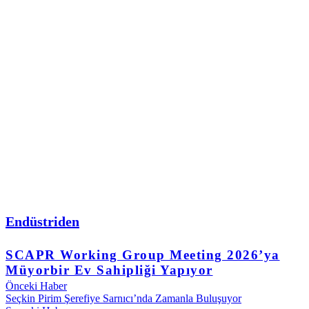
Endüstriden
SCAPR Working Group Meeting 2026’ya
Müyorbir Ev Sahipliği Yapıyor
Önceki Haber
Seçkin Pirim Şerefiye Sarnıcı’nda Zamanla Buluşuyor