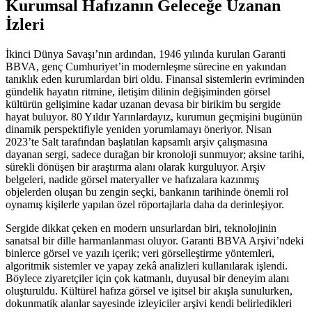
Kurumsal Hafızanın Geleceğe Uzanan
İzleri
İkinci Dünya Savaşı’nın ardından, 1946 yılında kurulan Garanti
BBVA, genç Cumhuriyet’in modernleşme sürecine en yakından
tanıklık eden kurumlardan biri oldu. Finansal sistemlerin evriminden
gündelik hayatın ritmine, iletişim dilinin değişiminden görsel
kültürün gelişimine kadar uzanan devasa bir birikim bu sergide
hayat buluyor. 80 Yıldır Yarınlardayız, kurumun geçmişini bugünün
dinamik perspektifiyle yeniden yorumlamayı öneriyor.
Nisan
2023’te Salt tarafından başlatılan kapsamlı arşiv çalışmasına
dayanan sergi, sadece durağan bir kronoloji sunmuyor; aksine tarihi,
sürekli dönüşen bir araştırma alanı olarak kurguluyor. Arşiv
belgeleri, nadide görsel materyaller ve hafızalara kazınmış
objelerden oluşan bu zengin seçki, bankanın tarihinde önemli rol
oynamış kişilerle yapılan özel röportajlarla daha da derinleşiyor.
Sergide dikkat çeken en modern unsurlardan biri, teknolojinin
sanatsal bir dille harmanlanması oluyor. Garanti BBVA Arşivi’ndeki
binlerce görsel ve yazılı içerik; veri görselleştirme yöntemleri,
algoritmik sistemler ve yapay zekâ analizleri kullanılarak işlendi.
Böylece ziyaretçiler için çok katmanlı, duyusal bir deneyim alanı
oluşturuldu. Kültürel hafıza görsel ve işitsel bir akışla sunulurken,
dokunmatik alanlar sayesinde izleyiciler arşivi kendi belirledikleri