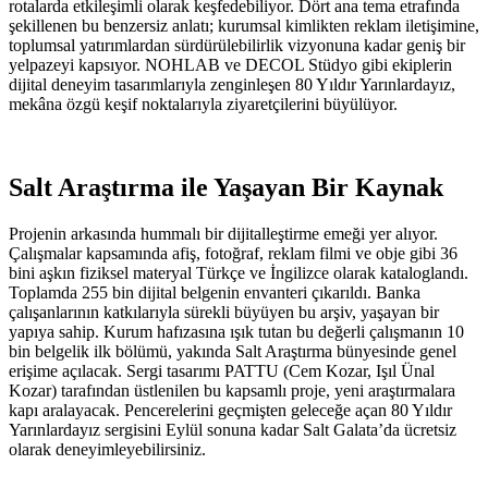
rotalarda etkileşimli olarak keşfedebiliyor.
Dört ana tema etrafında
şekillenen bu benzersiz anlatı; kurumsal kimlikten reklam iletişimine,
toplumsal yatırımlardan sürdürülebilirlik vizyonuna kadar geniş bir
yelpazeyi kapsıyor. NOHLAB ve DECOL Stüdyo gibi ekiplerin
dijital deneyim tasarımlarıyla zenginleşen 80 Yıldır Yarınlardayız,
mekâna özgü keşif noktalarıyla ziyaretçilerini büyülüyor.
Salt Araştırma ile Yaşayan Bir Kaynak
Projenin arkasında hummalı bir dijitalleştirme emeği yer alıyor.
Çalışmalar kapsamında afiş, fotoğraf, reklam filmi ve obje gibi 36
bini aşkın fiziksel materyal Türkçe ve İngilizce olarak kataloglandı.
Toplamda 255 bin dijital belgenin envanteri çıkarıldı. Banka
çalışanlarının katkılarıyla sürekli büyüyen bu arşiv, yaşayan bir
yapıya sahip.
Kurum hafızasına ışık tutan bu değerli çalışmanın 10
bin belgelik ilk bölümü, yakında Salt Araştırma bünyesinde genel
erişime açılacak. Sergi tasarımı PATTU (Cem Kozar, Işıl Ünal
Kozar) tarafından üstlenilen bu kapsamlı proje, yeni araştırmalara
kapı aralayacak. Pencerelerini geçmişten geleceğe açan 80 Yıldır
Yarınlardayız sergisini Eylül sonuna kadar Salt Galata’da ücretsiz
olarak deneyimleyebilirsiniz.