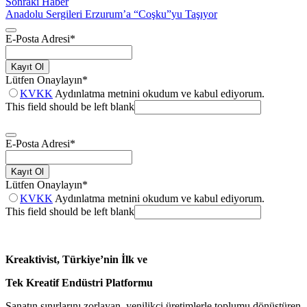
Sonraki Haber
Anadolu Sergileri Erzurum’a “Coşku”yu Taşıyor
E-Posta Adresi
*
Kayıt Ol
Lütfen Onaylayın
*
KVKK
Aydınlatma metnini okudum ve kabul ediyorum.
This field should be left blank
E-Posta Adresi
*
Kayıt Ol
Lütfen Onaylayın
*
KVKK
Aydınlatma metnini okudum ve kabul ediyorum.
This field should be left blank
Kreaktivist, Türkiye’nin İlk ve
Tek Kreatif Endüstri Platformu
Sanatın sınırlarını zorlayan, yenilikçi üretimlerle toplumu dönüştüren