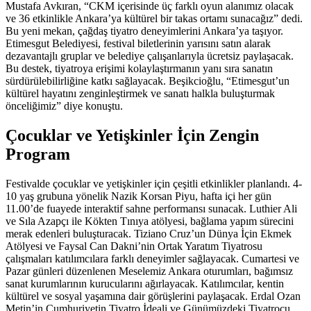
Mustafa Avkıran, “CKM içerisinde üç farklı oyun alanımız olacak
ve 36 etkinlikle Ankara’ya kültürel bir takas ortamı sunacağız” dedi.
Bu yeni mekan, çağdaş tiyatro deneyimlerini Ankara’ya taşıyor.
Etimesgut Belediyesi, festival biletlerinin yarısını satın alarak
dezavantajlı gruplar ve belediye çalışanlarıyla ücretsiz paylaşacak.
Bu destek, tiyatroya erişimi kolaylaştırmanın yanı sıra sanatın
sürdürülebilirliğine katkı sağlayacak. Beşikcioğlu, “Etimesgut’un
kültürel hayatını zenginleştirmek ve sanatı halkla buluşturmak
önceliğimiz” diye konuştu.
Çocuklar ve Yetişkinler İçin Zengin
Program
Festivalde çocuklar ve yetişkinler için çeşitli etkinlikler planlandı. 4-
10 yaş grubuna yönelik Nazik Korsan Piyu, hafta içi her gün
11.00’de fuayede interaktif sahne performansı sunacak. Luthier Ali
ve Sıla Azapçı ile Kökten Tınıya atölyesi, bağlama yapım sürecini
merak edenleri buluşturacak. Tiziano Cruz’un Dünya İçin Ekmek
Atölyesi ve Faysal Can Dakni’nin Ortak Yaratım Tiyatrosu
çalışmaları katılımcılara farklı deneyimler sağlayacak. Cumartesi ve
Pazar günleri düzenlenen Meselemiz Ankara oturumları, bağımsız
sanat kurumlarının kurucularını ağırlayacak. Katılımcılar, kentin
kültürel ve sosyal yaşamına dair görüşlerini paylaşacak. Erdal Ozan
Metin’in Cumhuriyetin Tiyatro İdeali ve Günümüzdeki Tiyatrocu