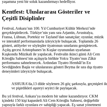
yaşamına yeni bir soluk kazandırmayı hedefliyor.
Kentfest: Uluslararası Gösteriler ve
Çeşitli Disiplinler
Festival, Ankara’nın 100. Yıl Cumhuriyet Kültür Merkezi’nde
gerçekleştirilecek. Türkiye’nin yanı sıra Arjantin, Avustralya,
Fransa, Lübnan, Portekiz ve Tayland’dan sanatçılar; oyunlar, müzik
ve interaktif performanslarla izleyiciyle buluşacak. Toplamda 26
gösteri, atölyeler ve söyleşiler tiyatronun sınırlarını genişletecek.
Açılış gecesi Aristophanes’in Kuşlar oyunundan uyarlanan
Kuşkondu Müzikali ile yapılacak. Festivalin ikinci günü Ali Cem
Köroğlu Sahnesi’nin açılışıyla birlikte Yolcu Tiyatro’nun Zâkir
performansı sahnelenecek. Ardından Tiyatro Hemhâl’in En
Sevdiğinden Başla ve uluslararası gösteri Beytna ile sıra dışı tiyatro
deneyimleri izleyiciyle buluşacak.
ASHURA’da,13 dilde söylenen 26 göç şarkısıyla, geçmişleri ile gele
ve pişirdikleri aşureyi seyirci ile paylaşacak.
Bu yıl festival, Ankara’ya modern bir sahne kazandırıyor. CKM
içindeki 150 kişi kapasiteli Ali Cem Köroğlu Sahnesi, değişebilir
yapısıyla farklı oyunlara ev sahipliği yapacak. Eş sanat yönetmeni