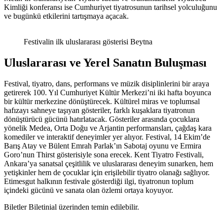
Kimliği konferansı ise Cumhuriyet tiyatrosunun tarihsel yolculuğunu
ve bugünkü etkilerini tartışmaya açacak.
Festivalin ilk uluslararası gösterisi Beytna
Uluslararası ve Yerel Sanatın Buluşması
Festival, tiyatro, dans, performans ve müzik disiplinlerini bir araya
getirerek 100. Yıl Cumhuriyet Kültür Merkezi’ni iki hafta boyunca
bir kültür merkezine dönüştürecek. Kültürel miras ve toplumsal
hafızayı sahneye taşıyan gösteriler, farklı kuşaklara tiyatronun
dönüştürücü gücünü hatırlatacak. Gösteriler arasında çocuklara
yönelik Medea, Orta Doğu ve Arjantin performansları, çağdaş kara
komediler ve interaktif deneyimler yer alıyor. Festival, 14 Ekim’de
Barış Atay ve Bülent Emrah Parlak’ın Sabotaj oyunu ve Ermira
Goro’nun Thirst gösterisiyle sona erecek. Kent Tiyatro Festivali,
Ankara’ya sanatsal çeşitlilik ve uluslararası deneyim sunarken, hem
yetişkinler hem de çocuklar için erişilebilir tiyatro olanağı sağlıyor.
Etimesgut halkının festivale gösterdiği ilgi, tiyatronun toplum
içindeki gücünü ve sanata olan özlemi ortaya koyuyor.
Biletler Biletinial üzerinden temin edilebilir.