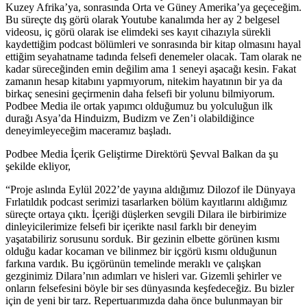
Kuzey Afrika’ya, sonrasında Orta ve Güney Amerika’ya geçeceğim.
Bu süreçte dış görü olarak Youtube kanalımda her ay 2 belgesel
videosu, iç görü olarak ise elimdeki ses kayıt cihazıyla sürekli
kaydettiğim podcast bölümleri ve sonrasında bir kitap olmasını hayal
ettiğim seyahatname tadında felsefi denemeler olacak. Tam olarak ne
kadar süreceğinden emin değilim ama 1 seneyi aşacağı kesin. Fakat
zamanın hesap kitabını yapmıyorum, nitekim hayatının bir ya da
birkaç senesini geçirmenin daha felsefi bir yolunu bilmiyorum.
Podbee Media ile ortak yapımcı olduğumuz bu yolculuğun ilk
durağı Asya’da Hinduizm, Budizm ve Zen’i olabildiğince
deneyimleyeceğim maceramız başladı.
Podbee Media İçerik Geliştirme Direktörü Şevval Balkan da şu
şekilde ekliyor,
“Proje aslında Eylül 2022’de yayına aldığımız Dilozof ile Dünyaya
Fırlatıldık podcast serimizi tasarlarken bölüm kayıtlarını aldığımız
süreçte ortaya çıktı. İçeriği düşlerken sevgili Dilara ile birbirimize
dinleyicilerimize felsefi bir içerikte nasıl farklı bir deneyim
yaşatabiliriz sorusunu sorduk. Bir gezinin elbette görünen kısmı
olduğu kadar kocaman ve bilinmez bir içgörü kısmı olduğunun
farkına vardık. Bu içgörünün temelinde meraklı ve çalışkan
gezginimiz Dilara’nın adımları ve hisleri var. Gizemli şehirler ve
onların felsefesini böyle bir ses dünyasında keşfedeceğiz. Bu bizler
için de yeni bir tarz. Repertuarımızda daha önce bulunmayan bir