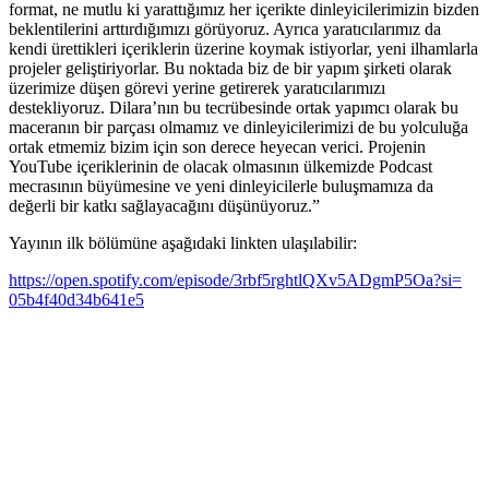
format, ne mutlu ki yarattığımız her içerikte dinleyicilerimizin bizden
beklentilerini arttırdığımızı görüyoruz. Ayrıca yaratıcılarımız da
kendi ürettikleri içeriklerin üzerine koymak istiyorlar, yeni ilhamlarla
projeler geliştiriyorlar. Bu noktada biz de bir yapım şirketi olarak
üzerimize düşen görevi yerine getirerek yaratıcılarımızı
destekliyoruz. Dilara’nın bu tecrübesinde ortak yapımcı olarak bu
maceranın bir parçası olmamız ve dinleyicilerimizi de bu yolculuğa
ortak etmemiz bizim için son derece heyecan verici. Projenin
YouTube içeriklerinin de olacak olmasının ülkemizde Podcast
mecrasının büyümesine ve yeni dinleyicilerle buluşmamıza da
değerli bir katkı sağlayacağını düşünüyoruz.”
Yayının ilk bölümüne aşağıdaki linkten ulaşılabilir:
https://open.spotify.com/
episode/
3rbf5rghtlQXv5ADgmP5Oa?si=
05b4f40d34b641e5