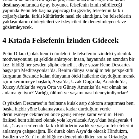
destinasyonlarında üç ay boyunca felsefenin izinin sürüleceği
yapımda Pelin tek başına yapacağı bu gezide; felsefenin farklı
coğrafyalarda, farklı kültürlerde nasıl ele alındığını, bu felsefelerin
yaklaşımlarını dinleyicileri ve izleyicileri ile deneyimleyecek ve
gözlemleyecek.
4 Kıtada Felsefenin İzinden Gidecek
Pelin Dilara Çolak kendi cümleleri ile felsefenin izindeki yolculuk
motivasyonunu şu şekilde anlatıyor; insan, hayatında en azından bir
kez, bildiği her şeyden şüphe etmeli… diye yazar Rene Descartes
başyapıtı Meditasyonlar’da. Benim dünya sandığım tek perspektifli
kurgunun ötesinde kalan dünyanın öteki hallerine duyduğum merak
içimi kemirmeye başladı; Asya’da, Uzak Doğu’da, Anadolu’da,
Kuzey Afrika’da veya Orta ve Güney Amerika’da var olmak ne
anlama geliyor? Varlığı, ölümü ve yaşamı nasıl deneyimliyorlar?
O yüzden Descartes’in fısıltısına kulak asıp doktora araştırması beni
başka hiçbir yöne bakamayacak kadar durduğum yerde
derinleşmeye çekmeden önce genişlemeye karar verdim. Hem
fiziksel hem zihinsel olarak yola koyulacak Asya’dan başlayarak 4
kıta, 5 ayrı serüvende farklı kültürlerin varlık ve yaşam felsefelerini
anlamaya çalışacağım. İlk durak olan Asya’da olacak Hinduizm,
Budizm ve Zen’i olabildiğince deneyimledikten sonra Ortadoğu,