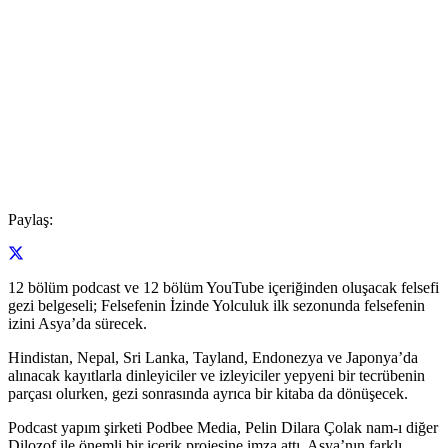
Paylaş:
12 bölüm podcast ve 12 bölüm YouTube içeriğinden oluşacak felsefi
gezi belgeseli; Felsefenin İzinde Yolculuk ilk sezonunda felsefenin
izini Asya’da sürecek.
Hindistan, Nepal, Sri Lanka, Tayland, Endonezya ve Japonya’da
alınacak kayıtlarla dinleyiciler ve izleyiciler yepyeni bir tecrübenin
parçası olurken, gezi sonrasında ayrıca bir kitaba da dönüşecek.
Podcast yapım şirketi Podbee Media, Pelin Dilara Çolak nam-ı diğer
Dilozof ile önemli bir içerik projesine imza attı. Asya’nın farklı