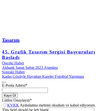
Tasarım
45. Grafik Tasarım Sergisi Başvuruları
Başladı
Önceki Haber
Akbank Sanat Şubat 2023 Ajandası
Sonraki Haber
Kadın Gözüyle Hayattan Kareler Fotoğraf Yarışması
E-Posta Adresi
*
Kayıt Ol
Lütfen Onaylayın
*
KVKK
Aydınlatma metnini okudum ve kabul ediyorum.
This field should be left blank