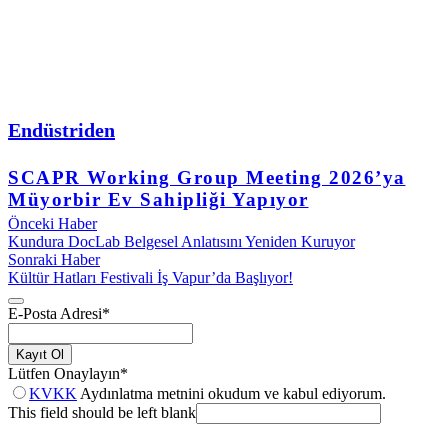
Endüstriden
SCAPR Working Group Meeting 2026’ya
Müyorbir Ev Sahipliği Yapıyor
Önceki Haber
Kundura DocLab Belgesel Anlatısını Yeniden Kuruyor
Sonraki Haber
Kültür Hatları Festivali İş Vapur’da Başlıyor!
E-Posta Adresi
*
Kayıt Ol
Lütfen Onaylayın
*
KVKK
Aydınlatma metnini okudum ve kabul ediyorum.
This field should be left blank