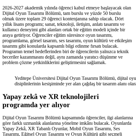
2026-2027 akademik yılında öğrenci kabul etmeye başlayacak olan
Dijital Oyun Tasarımı Bölümü, tam burslu ve yüzde 50 burslu
olmak üzere toplam 29 öğrenci kontenjanına sahip olacak. Dört
yıllık lisans programı; sanat, teknoloji, iletişim, anlatı tasarımı ve
kullanıcı deneyimi gibi alanları ortak bir eğitim modeli içinde bir
araya getiriyor. Öğrenciler eğitim süresince oyun tasarımı,
programlama, görsel tasarım, ses tasarımı, oyun kültürü ve etkileşim
tasarımı gibi konularda kapsamlı bilgi edinme fırsatı bulacak.
Programın temel hedeflerinden biri de öğrencilerin yalnızca teknik
beceriler kazanmasını değil, aynı zamanda yaratıcı düşünme ve
problem çözme yetkinliklerini geliştirmesini sağlamak.
Yeditepe Üniversitesi Dijital Oyun Tasarımı Bölümü, dijital oyun 
disiplinlerinin kesişiminde yer alan çağdaş bir tasarım alanı olara
Yapay zekâ ve XR teknolojileri
programda yer alıyor
Dijital Oyun Tasarımı Bölümü kapsamında öğrenciler, ilgi alanlarına
göre farklı uzmanlık alanlarına yönelme imkânı bulacak. Oyunlarda
Yapay Zekâ, XR Tabanlı Oyunlar, Mobil Oyun Tasarımı, Ses
Tasarımı, Eğitsel Oyun Tasarımı ve Oyun Kültürü gibi seçmeli