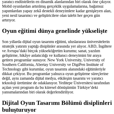
yaratıcı endüstrilerin en dinamik alanlarından biri olarak öne çıkıyor.
Mobil oyunlardan artırılmış gerçeklik uygulamalarına, bağımsız
yapımlardan yapay zekâ destekli deneyimlere kadar genişleyen alan,
yeni nesil tasarımcı ve geliştiricilere olan talebi her geçen gün
artırıyor.
Oyun eğitimi dünya genelinde yükselişte
Son yıllarda dijital oyun tasarımı eğitimi, uluslararası üniversitelerin
stratejik yatırım yaptığı disiplinler arasında yer alıyor. ABD, İngiltere
ve Avrupa’daki birçok yükseköğretim kurumu; sanat, yazılım
geliştirme, hikâye anlatıcılığı ve kullanıcı deneyimini bir araya
getiren programlar sunuyor. New York University, University of
Southern California, Abertay University ve DigiPen Institute of
Technology gibi kurumlar, oyun tasarımı alanındaki eğitimleriyle
dikkat çekiyor. Bu programlar yalnızca oyun geliştirme süreçlerine
değil, aynı zamanda dijital medya, etkileşim tasarımı ve yaratıcı
teknoloji üretimine de odaklanıyor. Yeditepe Üniversitesi tarafından
açılan yeni program da bu küresel dönüşümün Türkiye’deki
yansımalarından biri olarak değerlendiriliyor.
Dijital Oyun Tasarımı Bölümü disiplinleri
buluşturuyor