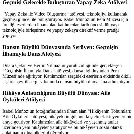
Geçmişi Gelecekle Buluşturan Yapay Zeka Atölyesi
“Yapay Zeka ile Video Oluşturma” atölyesi, teknolojiyi kullanarak
geçmişi güncel ile buluşturuyor. Isabel Muñoz’un Pera Müzesi için
ürettiği eserlerden ilham alan katılımcılar, tarih öncesi dünyayı
teknolojiyle birleştirme ve yapay zekaya direktif verme pratiği
yapıyor.
Dansın Büyülü Dünyasında Serüven: Geçmişin
İlhamıyla Dans Atölyesi
Dilara Çekin ve Berrin Yılmaz’ın yürütücülüğünde gerçekleşen
“Geçmişin İlhamıyla Dans” atölyesi, dansa ilgi duyanları Pera
Müzesi’nde ağırlıyor. Katılımcılar, sergideki eserlerin etkisinde dikili
taşlarla çevrili sergi salonunda dansın büyülü dünyasına adım atıyor.
Hikâye Anlatıcılığının Büyülü Dünyası: Aile
Öyküleri Atölyesi
Isabel Muñoz’un fotoğraflarından ilham alan “Hikâyenin Tohumları:
Aile Öyküleri” atölyesi, hikâyelerin gücünü keşfetmek isteyenleri bir
araya getiriyor. Katılımcılar, aile hikâyeleri ve yaşanmış anılar
üzerinden yeni hikâyeler yaratıyor ve bu hikâyeleri sözlü olarak
anlatmanın dinamiklerini öğreniyor.