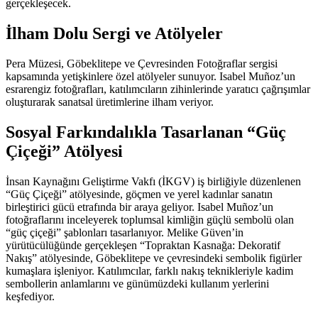
gerçekleşecek.
İlham Dolu Sergi ve Atölyeler
Pera Müzesi, Göbeklitepe ve Çevresinden Fotoğraflar sergisi
kapsamında yetişkinlere özel atölyeler sunuyor. Isabel Muñoz’un
esrarengiz fotoğrafları, katılımcıların zihinlerinde yaratıcı çağrışımlar
oluşturarak sanatsal üretimlerine ilham veriyor.
Sosyal Farkındalıkla Tasarlanan “Güç
Çiçeği” Atölyesi
İnsan Kaynağını Geliştirme Vakfı (İKGV) iş birliğiyle düzenlenen
“Güç Çiçeği” atölyesinde, göçmen ve yerel kadınlar sanatın
birleştirici gücü etrafında bir araya geliyor. Isabel Muñoz’un
fotoğraflarını inceleyerek toplumsal kimliğin güçlü sembolü olan
“güç çiçeği” şablonları tasarlanıyor. Melike Güven’in
yürütücülüğünde gerçekleşen “Topraktan Kasnağa: Dekoratif
Nakış” atölyesinde, Göbeklitepe ve çevresindeki sembolik figürler
kumaşlara işleniyor. Katılımcılar, farklı nakış teknikleriyle kadim
sembollerin anlamlarını ve günümüzdeki kullanım yerlerini
keşfediyor.