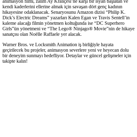
animasyon filmi, zalim Ay Kraliçesi’ne karşı bir isyan başlatan ve
kendi kaderlerini ellerine almak için savaşan dört genç kadının
hikayesine odaklanacak. Senaryosunu Amazon dizisi “Philip K.
Dick’s Electric Dreams” yazarları Kalen Egan ve Travis Sentell’in
kaleme alacağı filmin yönetmen koltuğunda ise “DC Superhero
Girls”ün yönetmeni ve “The Lego® Ninjago® Movie”nin de hikaye
sanatçısı olan Noëlle Raffaele yer alacak.
Warner Bros. ve Locksmith Animation iş birliğiyle hayata
geçirilecek bu projeler, animasyon severlere yeni ve heyecan dolu
bir deneyim sunmayı hedefliyor. Detaylar ve güncel gelişmeler için
takipte kalın!