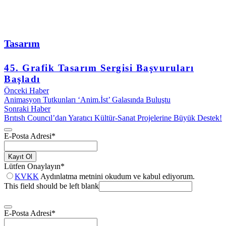
Tasarım
45. Grafik Tasarım Sergisi Başvuruları
Başladı
Önceki Haber
Animasyon Tutkunları ‘Anim.İst’ Galasında Buluştu
Sonraki Haber
Brıtısh Councıl’dan Yaratıcı Kültür-Sanat Projelerine Büyük Destek!
E-Posta Adresi
*
Kayıt Ol
Lütfen Onaylayın
*
KVKK
Aydınlatma metnini okudum ve kabul ediyorum.
This field should be left blank
E-Posta Adresi
*