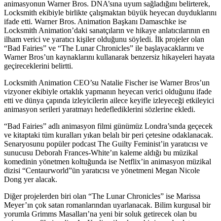
animasyonun Warner Bros. DNA’sına uyum sağladığını belirterek,
Locksmith ekibiyle birlikte çalışmaktan büyük heyecan duyduklarını
ifade etti. Warner Bros. Animation Başkanı Damaschke ise
Locksmith Animation’daki sanatçıların ve hikaye anlatıcılarının en
ilham verici ve yaratıcı kişiler olduğunu söyledi. İlk projeler olan
“Bad Fairies” ve “The Lunar Chronicles” ile başlayacaklarını ve
Warner Bros’un kaynaklarını kullanarak benzersiz hikayeleri hayata
geçireceklerini belirtti.
Locksmith Animation CEO’su Natalie Fischer ise Warner Bros’un
vizyoner ekibiyle ortaklık yapmanın heyecan verici olduğunu ifade
etti ve dünya çapında izleyicilerin ailece keyifle izleyeceği etkileyici
animasyon serileri yaratmayı hedeflediklerini sözlerine ekledi.
“Bad Fairies” adlı animasyon filmi günümüz Londra’sında geçecek
ve kitaptaki tüm kuralları yıkan belalı bir peri çetesine odaklanacak.
Senaryosunu popüler podcast The Guilty Feminist’in yaratıcısı ve
sunucusu Deborah Frances-White’ın kaleme aldığı bu müzikal
komedinin yönetmen koltuğunda ise Netflix’in animasyon müzikal
dizisi “Centaurworld”ün yaratıcısı ve yönetmeni Megan Nicole
Dong yer alacak.
Diğer projelerden biri olan “The Lunar Chronicles” ise Marissa
Meyer’ın çok satan romanlarından uyarlanacak. Bilim kurgusal bir
yorumla Grimms Masalları’na yeni bir soluk getirecek olan bu