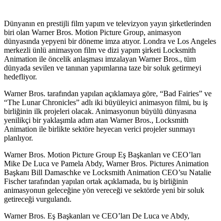
Dünyanın en prestijli film yapım ve televizyon yayın şirketlerinden
biri olan Warner Bros. Motion Picture Group, animasyon
dünyasında yepyeni bir döneme imza atıyor. Londra ve Los Angeles
merkezli ünlü animasyon film ve dizi yapım şirketi Locksmith
Animation ile öncelik anlaşması imzalayan Warner Bros., tüm
dünyada sevilen ve tanınan yapımlarına taze bir soluk getirmeyi
hedefliyor.
Warner Bros. tarafından yapılan açıklamaya göre, “Bad Fairies” ve
“The Lunar Chronicles” adlı iki büyüleyici animasyon filmi, bu iş
birliğinin ilk projeleri olacak. Animasyonun büyülü dünyasına
yenilikçi bir yaklaşımla adım atan Warner Bros., Locksmith
Animation ile birlikte sektöre heyecan verici projeler sunmayı
planlıyor.
Warner Bros. Motion Picture Group Eş Başkanları ve CEO’ları
Mike De Luca ve Pamela Abdy, Warner Bros. Pictures Animation
Başkanı Bill Damaschke ve Locksmith Animation CEO’su Natalie
Fischer tarafından yapılan ortak açıklamada, bu iş birliğinin
animasyonun geleceğine yön vereceği ve sektörde yeni bir soluk
getireceği vurgulandı.
Warner Bros. Eş Başkanları ve CEO’ları De Luca ve Abdy,