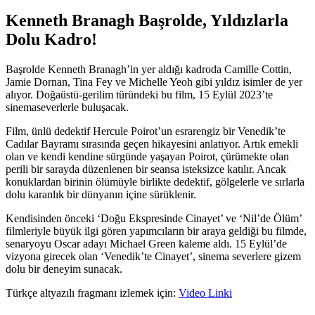
Kenneth Branagh Başrolde, Yıldızlarla
Dolu Kadro!
Başrolde Kenneth Branagh’in yer aldığı kadroda Camille Cottin,
Jamie Dornan, Tina Fey ve Michelle Yeoh gibi yıldız isimler de yer
alıyor. Doğaüstü-gerilim türündeki bu film, 15 Eylül 2023’te
sinemaseverlerle buluşacak.
Film, ünlü dedektif Hercule Poirot’un esrarengiz bir Venedik’te
Cadılar Bayramı sırasında geçen hikayesini anlatıyor. Artık emekli
olan ve kendi kendine sürgünde yaşayan Poirot, çürümekte olan
perili bir sarayda düzenlenen bir seansa isteksizce katılır. Ancak
konuklardan birinin ölümüyle birlikte dedektif, gölgelerle ve sırlarla
dolu karanlık bir dünyanın içine sürüklenir.
Kendisinden önceki ‘Doğu Ekspresinde Cinayet’ ve ‘Nil’de Ölüm’
filmleriyle büyük ilgi gören yapımcıların bir araya geldiği bu filmde,
senaryoyu Oscar adayı Michael Green kaleme aldı. 15 Eylül’de
vizyona girecek olan ‘Venedik’te Cinayet’, sinema severlere gizem
dolu bir deneyim sunacak.
Türkçe altyazılı fragmanı izlemek için:
Video Linki