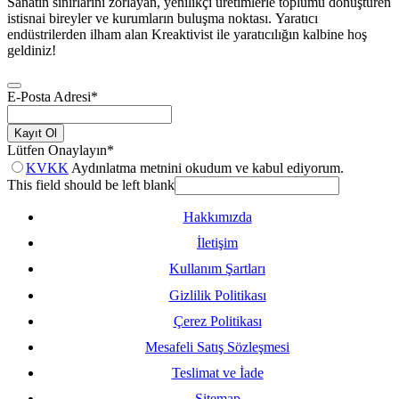
Sanatın sınırlarını zorlayan, yenilikçi üretimlerle toplumu dönüştüren
istisnai bireyler ve kurumların buluşma noktası. Yaratıcı
endüstrilerden ilham alan Kreaktivist ile yaratıcılığın kalbine hoş
geldiniz!
E-Posta Adresi
*
Kayıt Ol
Lütfen Onaylayın
*
KVKK
Aydınlatma metnini okudum ve kabul ediyorum.
This field should be left blank
Hakkımızda
İletişim
Kullanım Şartları
Gizlilik Politikası
Çerez Politikası
Mesafeli Satış Sözleşmesi
Teslimat ve İade
Sitemap