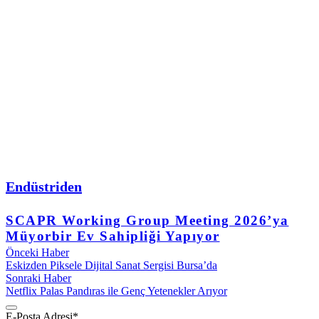
Endüstriden
SCAPR Working Group Meeting 2026’ya
Müyorbir Ev Sahipliği Yapıyor
Önceki Haber
Eskizden Piksele Dijital Sanat Sergisi Bursa’da
Sonraki Haber
Netflix Palas Pandıras ile Genç Yetenekler Arıyor
E-Posta Adresi
*