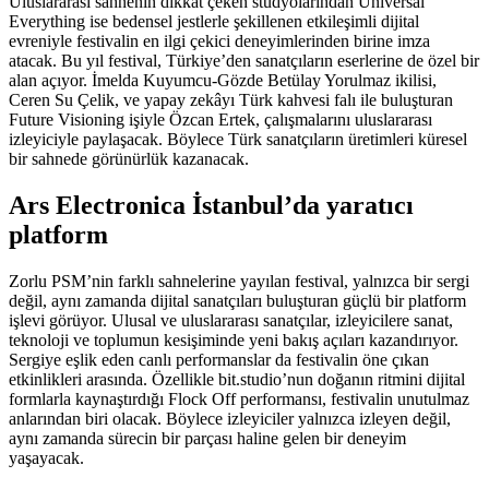
Uluslararası sahnenin dikkat çeken stüdyolarından Universal
Everything ise bedensel jestlerle şekillenen etkileşimli dijital
evreniyle festivalin en ilgi çekici deneyimlerinden birine imza
atacak. Bu yıl festival, Türkiye’den sanatçıların eserlerine de özel bir
alan açıyor. İmelda Kuyumcu-Gözde Betülay Yorulmaz ikilisi,
Ceren Su Çelik, ve yapay zekâyı Türk kahvesi falı ile buluşturan
Future Visioning işiyle Özcan Ertek, çalışmalarını uluslararası
izleyiciyle paylaşacak. Böylece Türk sanatçıların üretimleri küresel
bir sahnede görünürlük kazanacak.
Ars Electronica İstanbul’da yaratıcı
platform
Zorlu PSM’nin farklı sahnelerine yayılan festival, yalnızca bir sergi
değil, aynı zamanda dijital sanatçıları buluşturan güçlü bir platform
işlevi görüyor. Ulusal ve uluslararası sanatçılar, izleyicilere sanat,
teknoloji ve toplumun kesişiminde yeni bakış açıları kazandırıyor.
Sergiye eşlik eden canlı performanslar da festivalin öne çıkan
etkinlikleri arasında. Özellikle bit.studio’nun doğanın ritmini dijital
formlarla kaynaştırdığı Flock Off performansı, festivalin unutulmaz
anlarından biri olacak. Böylece izleyiciler yalnızca izleyen değil,
aynı zamanda sürecin bir parçası haline gelen bir deneyim
yaşayacak.