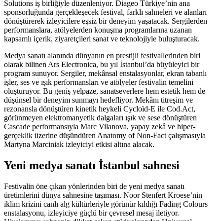
Solutions iş birliğiyle düzenleniyor. Diageo Türkiye’nin ana
sponsorluğunda gerçekleşecek festival, farklı sahneleri ve alanları
dönüştürerek izleyicilere eşsiz bir deneyim yaşatacak. Sergilerden
performanslara, atölyelerden konuşma programlarına uzanan
kapsamlı içerik, ziyaretçileri sanat ve teknolojiyle buluşturacak.
Medya sanatı alanında dünyanın en prestijli festivallerinden biri
olarak bilinen Ars Electronica, bu yıl İstanbul’da büyüleyici bir
program sunuyor. Sergiler, mekânsal enstalasyonlar, ekran tabanlı
işler, ses ve ışık performansları ve atölyeler festivalin temelini
oluşturuyor. Bu geniş yelpaze, sanatseverlere hem estetik hem de
düşünsel bir deneyim sunmayı hedefliyor. Mekânı titreşim ve
rezonansla dönüştüren kinetik heykeli Cycloïd-E ile Cod.Act,
görünmeyen elektromanyetik dalgaları ışık ve sese dönüştüren
Cascade performansıyla Marc Vilanova, yapay zekâ ve hiper-
gerçeklik üzerine düşündüren Anatomy of Non-Fact çalışmasıyla
Martyna Marciniak izleyiciyi etkisi altına alacak.
Yeni medya sanatı İstanbul sahnesi
Festivalin öne çıkan yönlerinden biri de yeni medya sanatı
üretimlerini dünya sahnesine taşıması. Noor Stenfert Kroese’nin
iklim krizini canlı alg kültürleriyle görünür kıldığı Fading Colours
enstalasyonu, izleyiciye güçlü bir çevresel mesaj iletiyor.