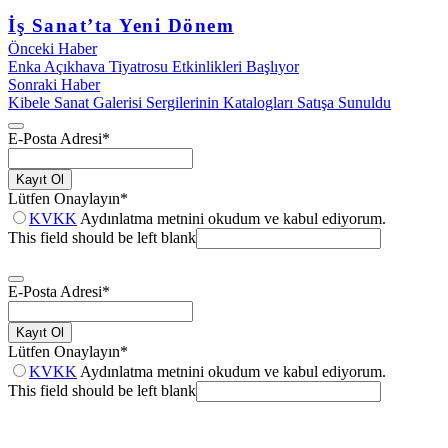
İş Sanat’ta Yeni Dönem
Önceki Haber
Enka Açıkhava Tiyatrosu Etkinlikleri Başlıyor
Sonraki Haber
Kibele Sanat Galerisi Sergilerinin Katalogları Satışa Sunuldu
E-Posta Adresi
*
Kayıt Ol
Lütfen Onaylayın
*
KVKK
Aydınlatma metnini okudum ve kabul ediyorum.
This field should be left blank
E-Posta Adresi
*
Kayıt Ol
Lütfen Onaylayın
*
KVKK
Aydınlatma metnini okudum ve kabul ediyorum.
This field should be left blank