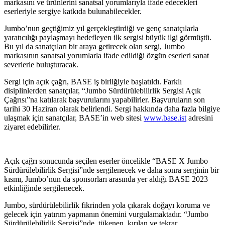
markasını ve ürünlerini sanatsal yorumlarıyla ifade edecekleri
eserleriyle sergiye katkıda bulunabilecekler.
Jumbo’nun geçtiğimiz yıl gerçekleştirdiği ve genç sanatçılarla
yaratıcılığı paylaşmayı hedefleyen ilk sergisi büyük ilgi görmüştü.
Bu yıl da sanatçıları bir araya getirecek olan sergi, Jumbo
markasının sanatsal yorumlarla ifade edildiği özgün eserleri sanat
severlerle buluşturacak.
Sergi için açık çağrı, BASE iş birliğiyle başlatıldı. Farklı
disiplinlerden sanatçılar, “Jumbo Sürdürülebilirlik Sergisi Açık
Çağrısı”na katılarak başvurularını yapabilirler. Başvuruların son
tarihi 30 Haziran olarak belirlendi. Sergi hakkında daha fazla bilgiye
ulaşmak için sanatçılar, BASE’in web sitesi
www.base.ist
adresini
ziyaret edebilirler.
Açık çağrı sonucunda seçilen eserler öncelikle “BASE X Jumbo
Sürdürülebilirlik Sergisi”nde sergilenecek ve daha sonra serginin bir
kısmı, Jumbo’nun da sponsorları arasında yer aldığı BASE 2023
etkinliğinde sergilenecek.
Jumbo, sürdürülebilirlik fikrinden yola çıkarak doğayı koruma ve
gelecek için yatırım yapmanın önemini vurgulamaktadır. “Jumbo
Sürdürülebilirlik Sergisi”nde, tükenen, kırılan ve tekrar