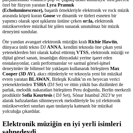
özel bir füzyon yaratan
Lyra Pramuk
(Echoluminescence),
başarılı örnekleriyle elektronik ve rock müzik
arasında köprü kuran
Goose
ve dinamik ve türleri esneten bir
yapımcı olarak spot ışıklarını üstüne çeken
or:la,
elektronik
müzikseverlere müzikal bir şölen sunarak unutulmaz bir müzik
deneyimi sundular.
Öte yandan avangart elektronik müziğin kralı
Richie Hawtin
,
dünyaca ünlü tekno DJ
ANNA
, kendini teknoda öne çıkan yeni
yeteneklerden biri olarak kabul ettirmiş
VTSS
, elektronik müziği ve
dijital görsel sanatı, insanlığın dünyadaki yerine işaret eden
enstalasyonlar, canlı performanslar ve sarmal görsel-işitsel
deneyimler ile bilimsel bir yaklaşım kullanarak birleştiren
Max
Cooper (3D AV)
, akıcı ritimleriyle ve teknoyla yeni bir müzikal
evren yaratan
BLAWAN
, Birleşik Krallık’ın en heyecan verici
yeteneklerinden
TSHA
(DJ Set) ve ritim yüklü bas dizilimleri ile
parlak, melodik nakaratları birleştiren Peru doğumlu, Berlin merkezli
prodüktör
Sofia Kourtesis
( DJ Set), Sónar Istanbul 2023’te yer
alarak hafızalardan silinmeyecek melodileriyle bu yıl elektronik
müzikseverleri sınırları aşan tınılarıyla katmanlı bir müzikal
yolculuğa çıkardılar.
Elektronik müziğin en iyi yerli isimleri
sahnedeydi