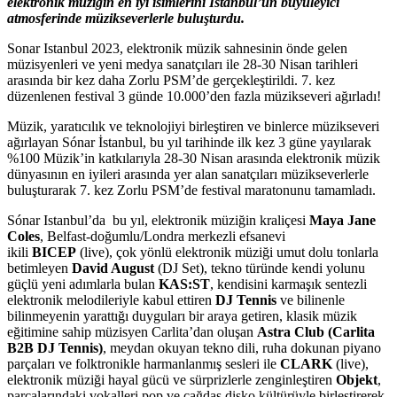
elektronik müziğin en iyi isimlerini İstanbul’un büyüleyici
atmosferinde müzikseverlerle buluşturdu.
Sonar Istanbul 2023, elektronik müzik sahnesinin önde gelen
müzisyenleri ve yeni medya sanatçıları ile 28-30 Nisan tarihleri
arasında bir kez daha Zorlu PSM’de gerçekleştirildi. 7. kez
düzenlenen festival 3 günde 10.000’den fazla müzikseveri ağırladı!
Müzik, yaratıcılık ve teknolojiyi birleştiren ve binlerce müzikseveri
ağırlayan Sónar İstanbul, bu yıl tarihinde ilk kez 3 güne yayılarak
%100 Müzik’in katkılarıyla 28-30 Nisan arasında elektronik müzik
dünyasının en iyileri arasında yer alan sanatçıları müzikseverlerle
buluşturarak 7. kez Zorlu PSM’de festival maratonunu tamamladı.
Sónar Istanbul’da bu yıl, elektronik müziğin kraliçesi
Maya Jane
Coles
, Belfast-doğumlu/Londra merkezli efsanevi
ikili
BICEP
(live), çok yönlü elektronik müziği umut dolu tonlarla
betimleyen
David August
(DJ Set), tekno türünde kendi yolunu
güçlü yeni adımlarla bulan
KAS:ST
, kendisini karmaşık sentezli
elektronik melodileriyle kabul ettiren
DJ Tennis
ve bilinenle
bilinmeyenin yarattığı duyguları bir araya getiren, klasik müzik
eğitimine sahip müzisyen Carlita’dan oluşan
Astra Club (Carlita
B2B DJ Tennis)
, meydan okuyan tekno dili, ruha dokunan piyano
parçaları ve folktronikle harmanlanmış sesleri ile
CLARK
(live),
elektronik müziği hayal gücü ve sürprizlerle zenginleştiren
Objekt
,
parçalarındaki vokalleri pop ve çağdaş disko kültürüyle birleştirerek