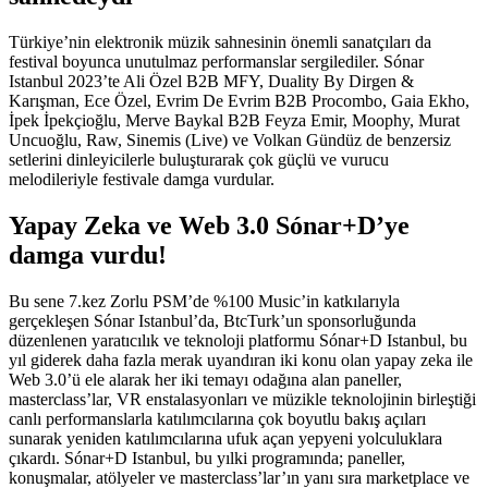
Türkiye’nin elektronik müzik sahnesinin önemli sanatçıları da
festival boyunca unutulmaz performanslar sergilediler. Sónar
Istanbul 2023’te Ali Özel B2B MFY, Duality By Dirgen &
Karışman, Ece Özel, Evrim De Evrim B2B Procombo, Gaia Ekho,
İpek İpekçioğlu, Merve Baykal B2B Feyza Emir, Moophy, Murat
Uncuoğlu, Raw, Sinemis (Live) ve Volkan Gündüz de benzersiz
setlerini dinleyicilerle buluşturarak çok güçlü ve vurucu
melodileriyle festivale damga vurdular.
Yapay Zeka ve Web 3.0 Sónar+D’ye
damga vurdu!
Bu sene 7.kez Zorlu PSM’de %100 Music’in katkılarıyla
gerçekleşen Sónar Istanbul’da, BtcTurk’un sponsorluğunda
düzenlenen yaratıcılık ve teknoloji platformu Sónar+D Istanbul, bu
yıl giderek daha fazla merak uyandıran iki konu olan yapay zeka ile
Web 3.0’ü ele alarak her iki temayı odağına alan paneller,
masterclass’lar, VR enstalasyonları ve müzikle teknolojinin birleştiği
canlı performanslarla katılımcılarına çok boyutlu bakış açıları
sunarak yeniden katılımcılarına ufuk açan yepyeni yolculuklara
çıkardı. Sónar+D Istanbul, bu yılki programında; paneller,
konuşmalar, atölyeler ve masterclass’lar’ın yanı sıra marketplace ve