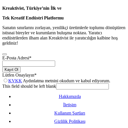
Kreaktivist, Türkiye’nin İlk ve
Tek Kreatif Endüstri Platformu
Sanatın sınırlarını zorlayan, yenilikçi üretimlerle toplumu dönüştüren
istisnai bireyler ve kurumların buluşma noktası. Yaratıcı
endüstrilerden ilham alan Kreaktivist ile yaratıcılığın kalbine hoş
geldiniz!
E-Posta Adresi
*
Kayıt Ol
Lütfen Onaylayın
*
KVKK
Aydınlatma metnini okudum ve kabul ediyorum.
This field should be left blank
Hakkımızda
İletişim
Kullanım Şartları
Gizlilik Politikası