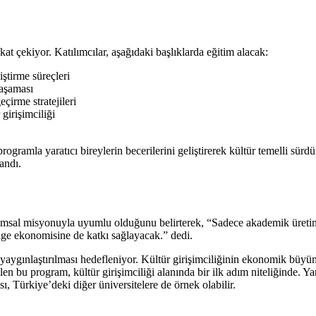
kat çekiyor. Katılımcılar, aşağıdaki başlıklarda eğitim alacak:
ştirme süreçleri
 aşaması
çirme stratejileri
girişimciliği
amla yaratıcı bireylerin becerilerini geliştirerek kültür temelli sürdür
landı.
msal misyonuyla uyumlu olduğunu belirterek, “Sadece akademik üretim d
bölge ekonomisine de katkı sağlayacak.” dedi.
 yaygınlaştırılması hedefleniyor. Kültür girişimciliğinin ekonomik büyüm
 bu program, kültür girişimciliği alanında bir ilk adım niteliğinde. Yara
, Türkiye’deki diğer üniversitelere de örnek olabilir.