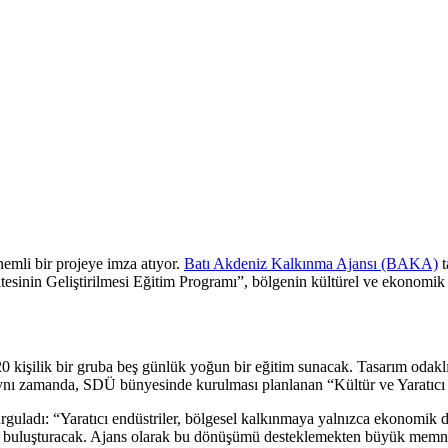
emli bir projeye imza atıyor.
Batı Akdeniz Kalkınma Ajansı (BAKA)
t
itesinin Geliştirilmesi Eğitim Programı”, bölgenin kültürel ve ekonomik
n 20 kişilik bir gruba beş günlük yoğun bir eğitim sunacak. Tasarım odak
r. Aynı zamanda, SDÜ bünyesinde kurulması planlanan “Kültür ve Yaratıcı
uladı: “Yaratıcı endüstriler, bölgesel kalkınmaya yalnızca ekonomik d
mlerle buluşturacak. Ajans olarak bu dönüşümü desteklemekten büyük mem