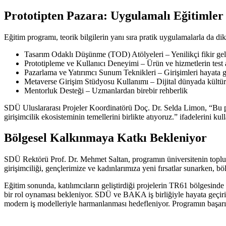
Prototipten Pazara: Uygulamalı Eğitimler
Eğitim programı, teorik bilgilerin yanı sıra pratik uygulamalarla da dik
Tasarım Odaklı Düşünme (TOD) Atölyeleri – Yenilikçi fikir geli
Prototipleme ve Kullanıcı Deneyimi – Ürün ve hizmetlerin test
Pazarlama ve Yatırımcı Sunum Teknikleri – Girişimleri hayata ge
Metaverse Girişim Stüdyosu Kullanımı – Dijital dünyada kültür 
Mentorluk Desteği – Uzmanlardan birebir rehberlik
SDÜ Uluslararası Projeler Koordinatörü Doç. Dr. Selda Limon, “Bu progr
girişimcilik ekosisteminin temellerini birlikte atıyoruz.” ifadelerini kul
Bölgesel Kalkınmaya Katkı Bekleniyor
SDÜ Rektörü Prof. Dr. Mehmet Saltan, programın üniversitenin toplu
girişimciliği, gençlerimize ve kadınlarımıza yeni fırsatlar sunarken, 
Eğitim sonunda, katılımcıların geliştirdiği projelerin TR61 bölgesinde
bir rol oynaması bekleniyor. SDÜ ve BAKA iş birliğiyle hayata geçirilen
modern iş modelleriyle harmanlanması hedefleniyor. Programın başarısı