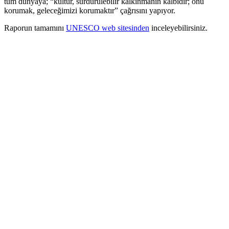
tüm dünyaya; “kültür, sürdürülebilir kalkınmanın kalbidir; onu
korumak, geleceğimizi korumaktır” çağrısını yapıyor.
Raporun tamamını
UNESCO web sitesinden
inceleyebilirsiniz.