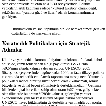
olan ekonomilerde bu oran hala %30 seviyelerinde. Politika
yapıcıların artık kadınları sadece “kültürel tüketici” olarak değil,
sektörün asıl “yaratıcı gücü ve lideri” olarak konumlandırması
gerekiyor.
Hükümetlerin ve sivil toplumun birlikte hareket etmesi gereken 
özgürlüğünü de merkezine alıyor.
Yaratıcılık Politikaları için Stratejik
Adımlar
Kültür ve yaratıcılık, ekonomik büyümenin lokomotifi olarak kabul
edilse de, kamu fonlarından aldığı pay küresel GSYH’nin
%0,6’sının altında kalmaya devam ediyor. UNESCO, 2005
Sözleşmesi çerçevesinde bugüne kadar 100’den fazla ülkeye politika
tasarımında rehberlik etti. Ancak raporun ana mesajı net; “Yaratıcılık
politikaları sadece birer iyi niyet beyanı olarak kalmamalı, somut
bütçelerle ve dijital beceri eğitimleriyle desteklenmelidir.” Gelişmiş
ülkelerde dijital becerilere sahip olma oranı %67 iken, gelişmekte
olan ülkelerde bu oranın %28’de kalması, geleceğin yaratıcı
ekonomisinde yeni bir kast sistemi oluşma riskini barındırıyor.
UNESCO, İsveç hükümetinin de desteğiyle yayınladığı bu raporla,