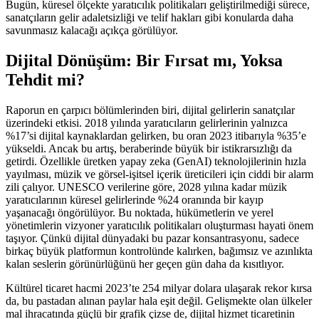
Bugün, küresel ölçekte yaratıcılık politikaları geliştirilmediği sürece,
sanatçıların gelir adaletsizliği ve telif hakları gibi konularda daha
savunmasız kalacağı açıkça görülüyor.
Dijital Dönüşüm: Bir Fırsat mı, Yoksa
Tehdit mi?
Raporun en çarpıcı bölümlerinden biri, dijital gelirlerin sanatçılar
üzerindeki etkisi. 2018 yılında yaratıcıların gelirlerinin yalnızca
%17’si dijital kaynaklardan gelirken, bu oran 2023 itibarıyla %35’e
yükseldi. Ancak bu artış, beraberinde büyük bir istikrarsızlığı da
getirdi. Özellikle üretken yapay zeka (GenAI) teknolojilerinin hızla
yayılması, müzik ve görsel-işitsel içerik üreticileri için ciddi bir alarm
zili çalıyor. UNESCO verilerine göre, 2028 yılına kadar müzik
yaratıcılarının küresel gelirlerinde %24 oranında bir kayıp
yaşanacağı öngörülüyor. Bu noktada, hükümetlerin ve yerel
yönetimlerin vizyoner yaratıcılık politikaları oluşturması hayati önem
taşıyor. Çünkü dijital dünyadaki bu pazar konsantrasyonu, sadece
birkaç büyük platformun kontrolünde kalırken, bağımsız ve azınlıkta
kalan seslerin görünürlüğünü her geçen gün daha da kısıtlıyor.
Kültürel ticaret hacmi 2023’te 254 milyar dolara ulaşarak rekor kırsa
da, bu pastadan alınan paylar hala eşit değil. Gelişmekte olan ülkeler
mal ihracatında güçlü bir grafik çizse de, dijital hizmet ticaretinin