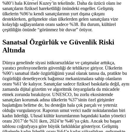
%80’i hala Küresel Kuzey’in tekelinde. Daha da üzücü olanı ise
sanatçıların fiziksel hareketliliği önündeki engeller. Gelişmiş
ülkelerin %96’sı kendi sanatçılarının yurt dışına çıkışını
desteklerken, gelişmekte olan ülkelerden gelen sanatçılara vize
kolaylığı sağlayanların oranı sadece %38. Bu durum, kültürel
çeşitliliğin önünde “görünmez bir duvar” örüyor.
Sanatsal Özgürlük ve Güvenlik Riski
Altında
Dünya genelinde siyasi istikrarsızlıklar ve çatışmalar arttıkça,
yaratıcı profesyonellerin güvenliği de tehlikeye giriyor. Ülkelerin
%90’ı sanatsal ifade özgürlüğünü yasal olarak tanısa da, pratikte bu
özgürlüğü denetleyecek bağımsız mekanizmalara sahip olanların
oranı %61’de kalıyor. Sanatçılar sadece fiziksel baskılarla değil, aynı
zamanda dijital gözetim ve algoritmik önyargılarla da mücadele
etmek zorunda bırakılıyor. UNESCO, bu zorlu ekosistemde
sanatçıları korumak adına ülkelerin %37’sinin özel girişimler
başlattığını belirtse de, bu desteğin hala çok parçalı ve yetersiz
olduğu vurgulanıyor. Raporun umut verici nadir noktalarından biri
kadın liderliği. Ulusal kültür kurumlarının başındaki kadın yönetici
oranı 2017’de %31 iken, 2024’te %46’ya çıktı. Ancak bu başarı
tablosu coğrafyaya göre büyük farklılıklar gösteriyor. Gelişmiş
ülkelerde kadın liderlik oranı %64’e kadar yükselirken, gelişmekte