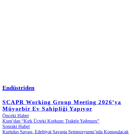
Endüstriden
SCAPR Working Group Meeting 2026’ya
Müyorbir Ev Sahipliği Yapıyor
Önceki Haber
Kum’dan “Kırk Üçteki Korkunç Traktör Yağmuru”
Sonraki Haber
Kurtuluş Savaşı, Edebiyat Savaşta Sempozyumu’nda Konuşulacak