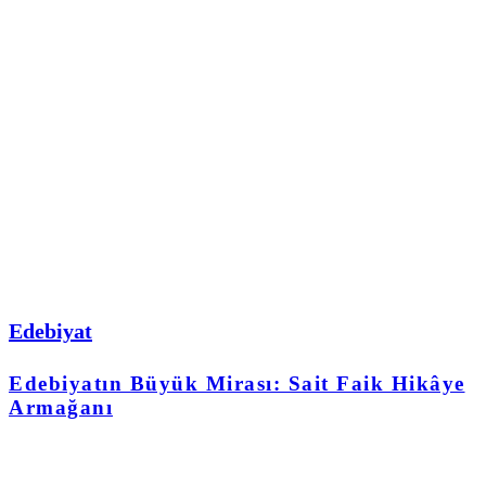
Edebiyat
Edebiyatın Büyük Mirası: Sait Faik Hikâye
Armağanı