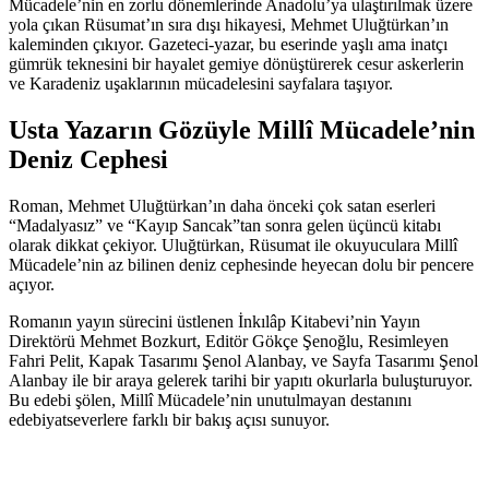
Mücadele’nin en zorlu dönemlerinde Anadolu’ya ulaştırılmak üzere
yola çıkan Rüsumat’ın sıra dışı hikayesi, Mehmet Uluğtürkan’ın
kaleminden çıkıyor. Gazeteci-yazar, bu eserinde yaşlı ama inatçı
gümrük teknesini bir hayalet gemiye dönüştürerek cesur askerlerin
ve Karadeniz uşaklarının mücadelesini sayfalara taşıyor.
Usta Yazarın Gözüyle Millî Mücadele’nin
Deniz Cephesi
Roman, Mehmet Uluğtürkan’ın daha önceki çok satan eserleri
“Madalyasız” ve “Kayıp Sancak”tan sonra gelen üçüncü kitabı
olarak dikkat çekiyor. Uluğtürkan, Rüsumat ile okuyuculara Millî
Mücadele’nin az bilinen deniz cephesinde heyecan dolu bir pencere
açıyor.
Romanın yayın sürecini üstlenen İnkılâp Kitabevi’nin Yayın
Direktörü Mehmet Bozkurt, Editör Gökçe Şenoğlu, Resimleyen
Fahri Pelit, Kapak Tasarımı Şenol Alanbay, ve Sayfa Tasarımı Şenol
Alanbay ile bir araya gelerek tarihi bir yapıtı okurlarla buluşturuyor.
Bu edebi şölen, Millî Mücadele’nin unutulmayan destanını
edebiyatseverlere farklı bir bakış açısı sunuyor.