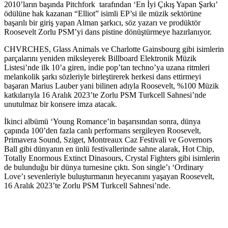
2010’ların başında Pitchfork tarafından ‘En İyi Çıkış Yapan Şarkı’
ödülüne hak kazanan “Elliot” isimli EP’si ile müzik sektörüne
başarılı bir giriş yapan Alman şarkıcı, söz yazarı ve prodüktör
Roosevelt Zorlu PSM’yi dans pistine dönüştürmeye hazırlanıyor.
CHVRCHES, Glass Animals ve Charlotte Gainsbourg gibi isimlerin
parçalarını yeniden miksleyerek Billboard Elektronik Müzik
Listesi’nde ilk 10’a giren, indie pop’tan techno’ya uzana ritmleri
melankolik şarkı sözleriyle birleştirerek herkesi dans ettirmeyi
başaran Marius Lauber yani bilinen adıyla Roosevelt, %100 Müzik
katkılarıyla 16 Aralık 2023’te Zorlu PSM Turkcell Sahnesi’nde
unutulmaz bir konsere imza atacak.
İkinci albümü ‘Young Romance’in başarısından sonra, dünya
çapında 100’den fazla canlı performans sergileyen Roosevelt,
Primavera Sound, Sziget, Montreaux Caz Festivali ve Governors
Ball gibi dünyanın en ünlü festivallerinde sahne alarak, Hot Chip,
Totally Enormous Extinct Dinasours, Crystal Fighters gibi isimlerin
de bulunduğu bir dünya turnesine çıktı. Son single’ı ‘Ordinary
Love’ı sevenleriyle buluşturmanın heyecanını yaşayan Roosevelt,
16 Aralık 2023’te Zorlu PSM Turkcell Sahnesi’nde.