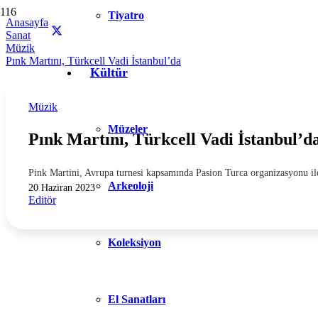
Tiyatro
Anasayfa
Sanat
Müzik
Pınk Martını, Türkcell Vadi İstanbul’da
Kültür
Müzik
Müzeler
Pınk Martını, Türkcell Vadi İstanbul’d
Pink Martini, Avrupa turnesi kapsamında Pasion Turca organizasyonu ile
Arkeoloji
20 Haziran 2023
Editör
Koleksiyon
El Sanatları