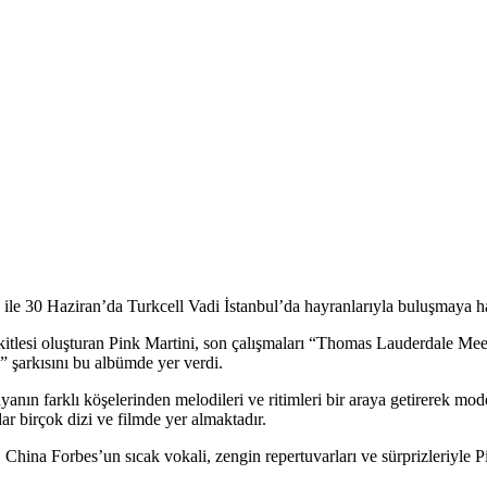
le 30 Haziran’da Turkcell Vadi İstanbul’da hayranlarıyla buluşmaya ha
n kitlesi oluşturan Pink Martini, son çalışmaları “Thomas Lauderdale M
 şarkısını bu albümde yer verdi.
yanın farklı köşelerinden melodileri ve ritimleri bir araya getirerek mode
birçok dizi ve filmde yer almaktadır.
 China Forbes’un sıcak vokali, zengin repertuvarları ve sürprizleriyle 