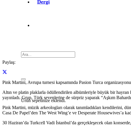
Dergi
Paylaş:
Pink Martini, Avrupa turnesi kapsamında Pasion Turca organizasyonu i
Altın ve platin plaklarla ödüllendirilen albümleriyle büyük bir hayra
yayınladı. Grup, Türk sevenlerine de sürpriz yaparak “Aşkım Bahardı”
Ürün
sepetinize eklendi.
Pink Martini, müzik arkeologları olarak tanımladıkları kendilerini, dün
Casa De Papel’den The West Wing’e ve Desperate Housewives’a kadar 
30 Haziran’da Turkcell Vadi İstanbul’da gerçekleşecek olan konserde,