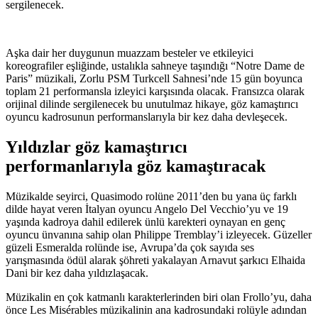
sergilenecek.
Aşka dair her duygunun muazzam besteler ve etkileyici
koreografiler eşliğinde, ustalıkla sahneye taşındığı “Notre Dame de
Paris” müzikali, Zorlu PSM Turkcell Sahnesi’nde 15 gün boyunca
toplam 21 performansla izleyici karşısında olacak. Fransızca olarak
orijinal dilinde sergilenecek bu unutulmaz hikaye, göz kamaştırıcı
oyuncu kadrosunun performanslarıyla bir kez daha devleşecek.
Yıldızlar göz kamaştırıcı
performanlarıyla göz kamaştıracak
Müzikalde seyirci, Quasimodo rolüne 2011’den bu yana üç farklı
dilde hayat veren İtalyan oyuncu Angelo Del Vecchio’yu ve 19
yaşında kadroya dahil edilerek ünlü karekteri oynayan en genç
oyuncu ünvanına sahip olan Philippe Tremblay’i izleyecek. Güzeller
güzeli Esmeralda rolünde ise, Avrupa’da çok sayıda ses
yarışmasında ödül alarak şöhreti yakalayan Arnavut şarkıcı Elhaida
Dani bir kez daha yıldızlaşacak.
Müzikalin en çok katmanlı karakterlerinden biri olan Frollo’yu, daha
önce Les Misérables müzikalinin ana kadrosundaki rolüyle adından