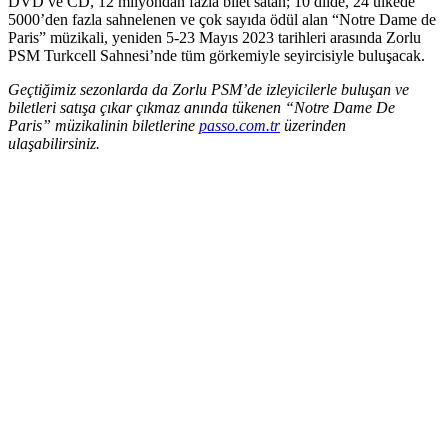
DVD ve CD, 12 milyondan fazla bilet satan; 10 dilde, 24 ülkede
5000’den fazla sahnelenen ve çok sayıda ödül alan “Notre Dame de
Paris” müzikali, yeniden 5-23 Mayıs 2023 tarihleri arasında Zorlu
PSM Turkcell Sahnesi’nde tüm görkemiyle seyircisiyle buluşacak.
Geçtiğimiz sezonlarda da Zorlu PSM’de izleyicilerle buluşan ve
biletleri satışa çıkar çıkmaz anında tükenen “Notre Dame De
Paris” müzikalinin biletlerine
passo.com.tr
üzerinden
ulaşabilirsiniz.