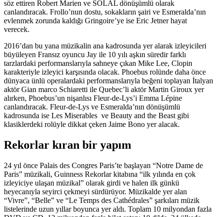
söz ettiren Robert Marien ve SOLAL dönüşümlü olarak
canlandıracak. Frollo’nun dostu, sokakların şairi ve Esmeralda’nın
evlenmek zorunda kaldığı Gringoire’ye ise Eric Jetner hayat
verecek.
2016’dan bu yana müzikalin ana kadrosunda yer alarak izleyicileri
büyüleyen Fransız oyuncu Jay ile 10 yılı aşkın süredir farklı
tarzlardaki performanslarıyla sahneye çıkan Mike Lee, Clopin
karakteriyle izleyici karşısında olacak. Phoebus rolünde daha önce
dünyaca ünlü operalardaki performanslarıyla beğeni toplayan İtalyan
aktör Gian marco Schiaretti ile Quebec’li aktör Martin Giroux yer
alırken, Phoebus’un nişanlısı Fleur-de-Lys’i Emma Lépine
canlandıracak. Fleur-de-Lys ve Esmeralda’nın dönüşümlü
kadrosunda ise Les Miserables ve Beauty and the Beast gibi
klasiklerdeki rolüyle dikkat çeken Jaime Bono yer alacak.
Rekorlar kıran bir yapım
24 yıl önce Palais des Congres Paris’te başlayan “Notre Dame de
Paris” müzikali, Guinness Rekorlar kitabına “ilk yılında en çok
izleyiciye ulaşan müzikal” olarak girdi ve halen ilk günkü
heyecanıyla seyirci çekmeyi sürdürüyor. Müzikalde yer alan
“Vivre”, “Belle” ve “Le Temps des Cathédrales” şarkıları müzik
listelerinde uzun yıllar boyunca yer aldı. Toplam 10 milyondan fazla