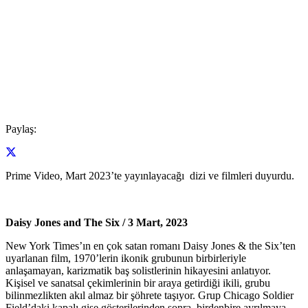
Paylaş:
Prime Video, Mart 2023’te yayınlayacağı dizi ve filmleri duyurdu.
Daisy Jones and The Six /
3 Mart, 2023
New York Times’ın en çok satan romanı Daisy Jones & the Six’ten
uyarlanan film, 1970’lerin ikonik grubunun birbirleriyle
anlaşamayan, karizmatik baş solistlerinin hikayesini anlatıyor.
Kişisel ve sanatsal çekimlerinin bir araya getirdiği ikili, grubu
bilinmezlikten akıl almaz bir şöhrete taşıyor. Grup Chicago Soldier
Field’daki kapalı gişe gösterilerinden sonra, birdenbire ayrılmaya