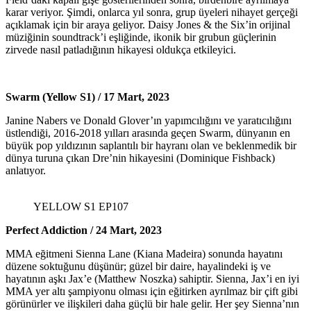
karar veriyor. Şimdi, onlarca yıl sonra, grup üyeleri nihayet gerçeği
açıklamak için bir araya geliyor. Daisy Jones & the Six’in orijinal
müziğinin soundtrack’i eşliğinde, ikonik bir grubun güçlerinin
zirvede nasıl patladığının hikayesi oldukça etkileyici.
Swarm (Yellow S1) /
17 Mart, 2023
Janine Nabers ve Donald Glover’ın yapımcılığını ve yaratıcılığını
üstlendiği, 2016-2018 yılları arasında geçen Swarm, dünyanın en
büyük pop yıldızının saplantılı bir hayranı olan ve beklenmedik bir
dünya turuna çıkan Dre’nin hikayesini (Dominique Fishback)
anlatıyor.
YELLOW S1 EP107
Perfect Addiction /
24 Mart, 2023
MMA eğitmeni Sienna Lane (Kiana Madeira) sonunda hayatını
düzene soktuğunu düşünür; güzel bir daire, hayalindeki iş ve
hayatının aşkı Jax’e (Matthew Noszka) sahiptir. Sienna, Jax’i en iyi
MMA yer altı şampiyonu olması için eğitirken ayrılmaz bir çift gibi
görünürler ve ilişkileri daha güçlü bir hale gelir. Her şey Sienna’nın