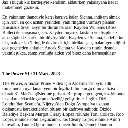
Jax’i küçük kız kardeşiyle kendisini aldatırken yakalayana kadar
mükemmel gözükür.
En yakınının ihanetiyle karşı karşıya kalan Sienna, intikam almak
için Jax’i en çok acıtan yerinden, yani ringden vurmayı planlar.
Kusursuz fırsat, zayıf bir durumda olan Kayden Williams (Ross
Butler) ile karşısına çıkar. Kayden huysuz, küskün ve disiplinsiz
ama şüphesiz harika bir dövüşçüdür. Kayden ve Sienna, hedeflerine
ulaşmak ve Jax’i ringde devirmek için birlikte çalışmaları gerektiğini
çok geçmeden anlarlar. Ancak Sienna ve Kayden ringin dışında
yakınlaştıkça, şampiyonluğa giden yol biraz daha karmaşıklaşır.
The Power S1 /
31
Mart, 2023
The Power, Amazon Prime Video için Alderman’ın aynı adlı
romanından uyarlanan yeni bir İngiliz bilim kurgu drama dizisi
olarak 31 Mart’ta gösterime giriyor. Bir grup ergen genç kız bir anda
insanları elektrikle çarpma özelliği geliştirirler. İngiliz Dizi,
Londra’dan Seattle’a, Nijerya’dan Doğu Avrupa’ya uzanan
olağanüstü karakterlerden oluşan bir kadroya sahiptir. Dizide
Belediye Başkanı Margot Cleary-Lopez rolünde Toni Collette, Rob
Lopez rolünde John Leguizamo, Jos Cleary-Lopez rolünde Auli’i
Cravalho, Tunde Ojo rolünde Toheeb Jimoh, Daniel Dandon