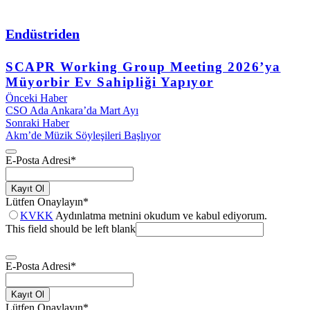
Endüstriden
SCAPR Working Group Meeting 2026’ya
Müyorbir Ev Sahipliği Yapıyor
Önceki Haber
CSO Ada Ankara’da Mart Ayı
Sonraki Haber
Akm’de Müzik Söyleşileri Başlıyor
E-Posta Adresi
*
Kayıt Ol
Lütfen Onaylayın
*
KVKK
Aydınlatma metnini okudum ve kabul ediyorum.
This field should be left blank
E-Posta Adresi
*
Kayıt Ol
Lütfen Onaylayın
*