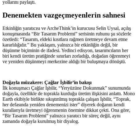
yollarını paylaştı.
Denemekten vazgeçmeyenlerin sahnesi
Etkinliğin yaratıcısı ve ArcheThink’in kurucusu Selin Uysal, açılış
konuşmasında “Bir Tasarım Problemi” serisinin ruhunu şu sözlerle
özetledi: “Tasarım, eldeki kısıtlara rağmen üretmeye devam etme
kararlılığıdır.” Bu yaklaşım, yalnızca bir etkinliğin değil, bir
düşünme biçiminin de ifadesi. Yedinci edisyon, tasarımcıların her
biri kendi üretim pratiğinde sınırları zorladığı, doğadan öğrenmeyi
ve yeniden düşünmeyi merkezine aldığı bir buluşmaya dönüştü.
Doğayla müzakere: Çağlar İşbilir’in bakışı
İlk konuşmacı Çağlar İşbilir, “Yeryüzüne Dokunmak” sunumunda
doğayla, özellikle de toprakla kurduğu üretim ilişkisini anlattı. Mono
Earth ekibiyle birlikte sıkıştırılmış toprakla çalışan İşbilir, “Toprak,
her defasında yeniden denemenizi ister” diyerek doğanın kendi
kurallarıyla üretmeyi öğrenmenin önemine dikkat çekti. Ona göre,
“Bir Tasarım Problemi” yalnızca yaratıcı bir süreç değil, aynı
zamanda doğayla kurulmuş bir diyalog.