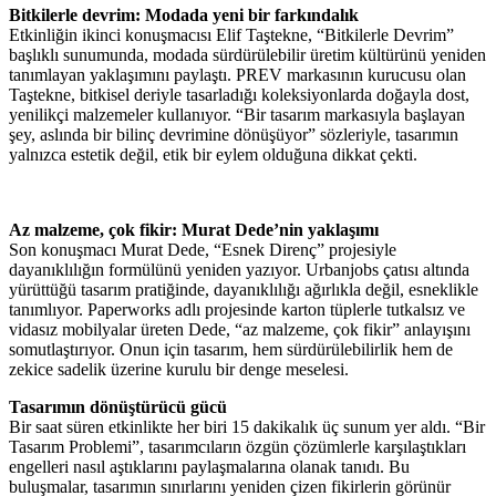
Bitkilerle devrim: Modada yeni bir farkındalık
Etkinliğin ikinci konuşmacısı Elif Taştekne, “Bitkilerle Devrim”
başlıklı sunumunda, modada sürdürülebilir üretim kültürünü yeniden
tanımlayan yaklaşımını paylaştı. PREV markasının kurucusu olan
Taştekne, bitkisel deriyle tasarladığı koleksiyonlarda doğayla dost,
yenilikçi malzemeler kullanıyor. “Bir tasarım markasıyla başlayan
şey, aslında bir bilinç devrimine dönüşüyor” sözleriyle, tasarımın
yalnızca estetik değil, etik bir eylem olduğuna dikkat çekti.
Az malzeme, çok fikir: Murat Dede’nin yaklaşımı
Son konuşmacı Murat Dede, “Esnek Direnç” projesiyle
dayanıklılığın formülünü yeniden yazıyor. Urbanjobs çatısı altında
yürüttüğü tasarım pratiğinde, dayanıklılığı ağırlıkla değil, esneklikle
tanımlıyor. Paperworks adlı projesinde karton tüplerle tutkalsız ve
vidasız mobilyalar üreten Dede, “az malzeme, çok fikir” anlayışını
somutlaştırıyor. Onun için tasarım, hem sürdürülebilirlik hem de
zekice sadelik üzerine kurulu bir denge meselesi.
Tasarımın dönüştürücü gücü
Bir saat süren etkinlikte her biri 15 dakikalık üç sunum yer aldı. “Bir
Tasarım Problemi”, tasarımcıların özgün çözümlerle karşılaştıkları
engelleri nasıl aştıklarını paylaşmalarına olanak tanıdı. Bu
buluşmalar, tasarımın sınırlarını yeniden çizen fikirlerin görünür