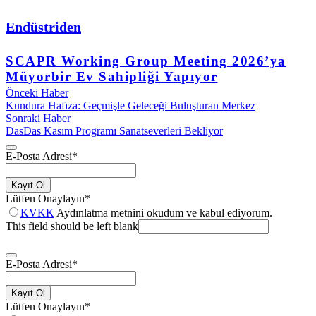
Endüstriden
SCAPR Working Group Meeting 2026’ya
Müyorbir Ev Sahipliği Yapıyor
Önceki Haber
Kundura Hafıza: Geçmişle Geleceği Buluşturan Merkez
Sonraki Haber
DasDas Kasım Programı Sanatseverleri Bekliyor
E-Posta Adresi
*
Kayıt Ol
Lütfen Onaylayın
*
KVKK
Aydınlatma metnini okudum ve kabul ediyorum.
This field should be left blank
E-Posta Adresi
*
Kayıt Ol
Lütfen Onaylayın
*