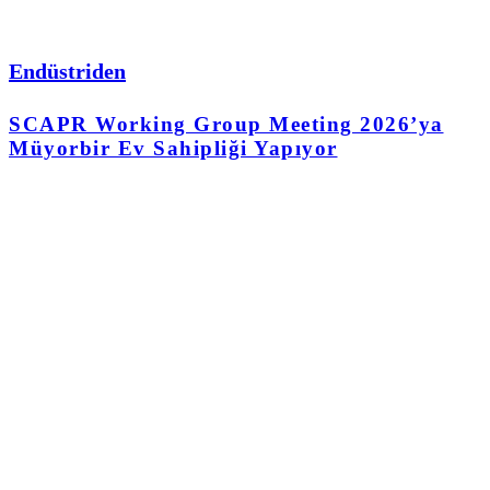
Endüstriden
SCAPR Working Group Meeting 2026’ya
Müyorbir Ev Sahipliği Yapıyor