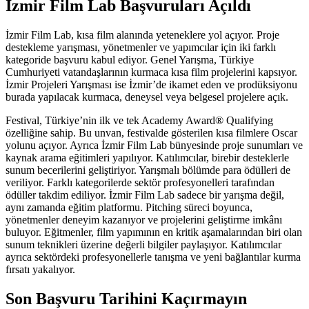
İzmir Film Lab Başvuruları Açıldı
İzmir Film Lab, kısa film alanında yeteneklere yol açıyor. Proje
destekleme yarışması, yönetmenler ve yapımcılar için iki farklı
kategoride başvuru kabul ediyor. Genel Yarışma, Türkiye
Cumhuriyeti vatandaşlarının kurmaca kısa film projelerini kapsıyor.
İzmir Projeleri Yarışması ise İzmir’de ikamet eden ve prodüksiyonu
burada yapılacak kurmaca, deneysel veya belgesel projelere açık.
Festival, Türkiye’nin ilk ve tek Academy Award® Qualifying
özelliğine sahip. Bu unvan, festivalde gösterilen kısa filmlere Oscar
yolunu açıyor. Ayrıca İzmir Film Lab bünyesinde proje sunumları ve
kaynak arama eğitimleri yapılıyor. Katılımcılar, birebir desteklerle
sunum becerilerini geliştiriyor. Yarışmalı bölümde para ödülleri de
veriliyor. Farklı kategorilerde sektör profesyonelleri tarafından
ödüller takdim ediliyor. İzmir Film Lab sadece bir yarışma değil,
aynı zamanda eğitim platformu. Pitching süreci boyunca,
yönetmenler deneyim kazanıyor ve projelerini geliştirme imkânı
buluyor. Eğitmenler, film yapımının en kritik aşamalarından biri olan
sunum teknikleri üzerine değerli bilgiler paylaşıyor. Katılımcılar
ayrıca sektördeki profesyonellerle tanışma ve yeni bağlantılar kurma
fırsatı yakalıyor.
Son Başvuru Tarihini Kaçırmayın