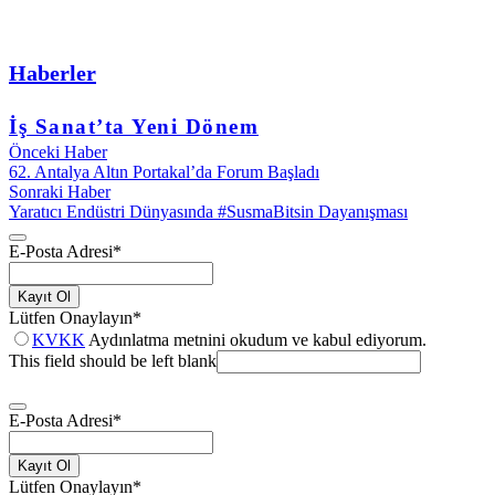
Haberler
İş Sanat’ta Yeni Dönem
Önceki Haber
62. Antalya Altın Portakal’da Forum Başladı
Sonraki Haber
Yaratıcı Endüstri Dünyasında #SusmaBitsin Dayanışması
E-Posta Adresi
*
Kayıt Ol
Lütfen Onaylayın
*
KVKK
Aydınlatma metnini okudum ve kabul ediyorum.
This field should be left blank
E-Posta Adresi
*
Kayıt Ol
Lütfen Onaylayın
*