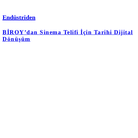
Endüstriden
BİROY’dan Sinema Telifi İçin Tarihi Dijital
Dönüşüm