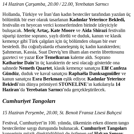
14 Haziran Çarşamba, 20.00 / 22.00, Yerebatan Sarnıcı
Hollanda, Türkiye ve İran’dan kadın besteciler tarafından yazılan üç
bölümlük bir eser olarak tasarlanan
Kadınlar Yeterince Bekledi,
festivalin en heyecan verici konserlerinden birinde izleyiciyle
buluşacak.
Meriç Artaç, Kate Moore
ve
Aida Shirazi
festivalin
siparişi üzerine soprano, yaylı dörtlü ve duduk, kanun ve klasik
kemençe gibi Türk çalgıları için üç bölümden oluşan bir eser
besteledi. Bu coğrafyalarda efsaneleşmiş üç kadın karakterden;
Şahmeran, Kassia, Suat Derviş’ten ilham alan eserin librettosunu
gazeteci ve yazar
Ece Temelkuran
kaleme aldı. Soprano
Katharine Dain
’in üç karakterin de sesi olacağı gösteride ona
sahnede
Nemeth Quartet
, klasik kemençe sanatçısı
Elif Canfeza
Gündüz
, duduk ve kaval sanatçısı
Raphaëla Danksagmüller
ve
kanun sanatçısı
Esra Berkman
eşlik ediyor.
Kadınlar Yeterince
Bekledi
’nin dünya prömiyeri
STONELINE
’ın katkılarıyla
14
Haziran
’da
Yerebatan Sarnıcı
’nda gerçekleştirilecek.
Cumhuriyet Tangoları
15 Haziran Perşembe, 20.00, St. Benoit Fransız Lisesi Bahçesi
Festival, Cumhuriyet’in 100. yılında, ülkemizin erken dönem tango
bestecilerine saygı duruşunda bulunacak.
Cumhuriyet Tangoları
konserinin müzik direktörlüğünü de üstlenen şef
Hakan Şensoy
,