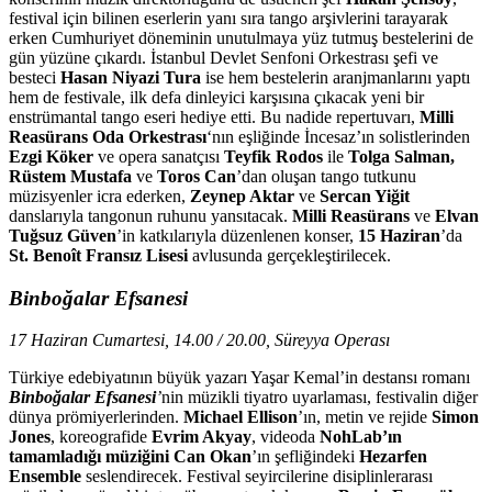
festival için bilinen eserlerin yanı sıra tango arşivlerini tarayarak
erken Cumhuriyet döneminin unutulmaya yüz tutmuş bestelerini de
gün yüzüne çıkardı. İstanbul Devlet Senfoni Orkestrası şefi ve
besteci
Hasan Niyazi Tura
ise hem bestelerin aranjmanlarını yaptı
hem de festivale, ilk defa dinleyici karşısına çıkacak yeni bir
enstrümantal tango eseri hediye etti. Bu nadide repertuvarı,
Milli
Reasürans Oda Orkestrası
‘nın eşliğinde İncesaz’ın solistlerinden
Ezgi Köker
ve opera sanatçısı
Teyfik Rodos
ile
Tolga Salman,
Rüstem Mustafa
ve
Toros Can
’dan oluşan tango tutkunu
müzisyenler icra ederken,
Zeynep Aktar
ve
Sercan Yiğit
danslarıyla tangonun ruhunu yansıtacak.
Milli Reasürans
ve
Elvan
Tuğsuz Güven
’in katkılarıyla düzenlenen konser,
15 Haziran
’da
St. Benoît Fransız Lisesi
avlusunda gerçekleştirilecek.
Binboğalar Efsanesi
17 Haziran Cumartesi, 14.00 / 20.00, Süreyya Operası
Türkiye edebiyatının büyük yazarı Yaşar Kemal’in destansı romanı
Binboğalar Efsanesi
’
nin müzikli tiyatro uyarlaması, festivalin diğer
dünya prömiyerlerinden.
Michael Ellison
’ın, metin ve rejide
Simon
Jones
, koreografide
Evrim Akyay
, videoda
NohLab
’ın
tamamladığı müziğini Can Okan
’ın şefliğindeki
Hezarfen
Ensemble
seslendirecek. Festival seyircilerine disiplinlerarası