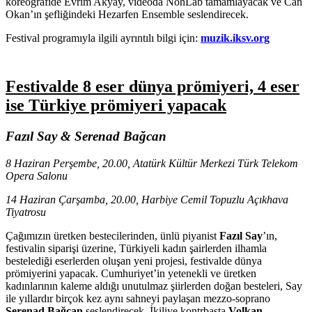
koreografide Evrim Akyay, videoda NohLab tamamlayacak ve Can
Okan’ın şefliğindeki Hezarfen Ensemble seslendirecek.
Festival programıyla ilgili ayrıntılı bilgi için:
muzik.iksv.org
Festivalde 8 eser dünya prömiyeri, 4 eser
ise Türkiye prömiyeri yapacak
Fazıl Say & Serenad Bağcan
8 Haziran Perşembe, 20.00, Atatürk Kültür Merkezi Türk Telekom
Opera Salonu
14 Haziran Çarşamba, 20.00, Harbiye Cemil Topuzlu Açıkhava
Tiyatrosu
Çağımızın üretken bestecilerinden, ünlü piyanist
Fazıl Say
’ın,
festivalin siparişi üzerine, Türkiyeli kadın şairlerden ilhamla
bestelediği eserlerden oluşan yeni projesi, festivalde dünya
prömiyerini yapacak. Cumhuriyet’in yetenekli ve üretken
kadınlarının kaleme aldığı unutulmaz şiirlerden doğan besteleri, Say
ile yıllardır birçok kez aynı sahneyi paylaşan mezzo-soprano
Serenad Bağcan
seslendirecek. İkiliye kontrbasta
Volkan