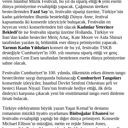
veren İstanbul Müzik Festivali, bu yıl da sipariş ettiği
6
yeni eserin
dünya prömiyerine evsahipliği yapacak. Çağımızın üretken
bestecilerinden
Fazıl Say
’ın, festivalin siparişi üzerine, Türkiye’nin
kadın şairlerinden ilhamla bestelediği
Dünya Anne,
festival
kapsamında iki konserde izleyiciyle buluşacak
.
Festivalin en
heyecan verici konserlerinden biri olacak
Kadınlar Yeterince
Bekledi
’
de ise festivalin siparişi üzerine Hollanda, Türkiye ve
İran’dan kadın besteciler Meriç Artaç, Kate Moore ve Aida Shirazi
tarafından yazılan üç bölümlük eser dünya prömiyerini yapacak.
Yarının Kadın Yıldızları
konseri de bu yıl, festivalin TSKB
desteğiyle Cumhuriyet’in 100. yılı onuruna sipariş ettiği ve genç
müzisyen Cem Esen tarafından bestelenen eserin dünya prömiyerine
sahne olacak.
Festivalin Cumhuriyet’in 100. yılında, ülkemizin erken dönem tango
bestecilerine saygı duruşunda bulunacağı
Cumhuriyet Tangoları
konserinde izleyiciler, İstanbul Devlet Senfoni Orkestrası şefi ve
besteci Hasan Niyazi Tura’nın festivale hediye ettiği, ilk defa
dinleyici karşısına çıkacak yeni bir enstrümantal tango eseri dinleme
fırsatı bulacak.
Türkiye edebiyatının büyük yazarı Yaşar Kemal’in destansı
romanının müzikli tiyatro uyarlaması
Binboğalar Efsanesi
ise
festivalin evsahipliği yaptığı bir diğer dünya prömiyeri. Konserde
Michael Ellison’ın müziğini, metin ve rejide Simon Jones,