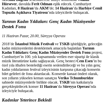
Hürsever
, davulda
Ferit Odman
eşlik edecek. Cumhuriyet
Kadınları,
8 Haziran
’da
AKM
’de;
14 Haziran
’da
Harbiye Cemil
Topuzlu Açıkhava Tiyatrosu
’nda izleyicilerle buluşacak.
Yarının Kadın Yıldızları
: Genç Kadın Müzisyenler
Destek Fonu
11 Haziran Pazar, 20.00, Süreyya Operası
2018’de
İstanbul Müzik Festivali
ve
TSKB
işbirliğiyle, geleceğin
kadın müzisyenlerini desteklemek amacıyla başlatılan
Yarının
Kadın Yıldızları: Genç Kadın Müzisyenler Destek Fonu
projesi,
Cumhuriyet’in 100. yılı kapsamında verilen eser siparişi ile klasik
müzik literatürüne katkı sağlayacak. Genç besteci
Cem Esen
’in bu
özel yıla ithafen bestelediği eserin seslendirileceği ve bu yılın genç
kadın yıldızlarının festival izleyicisinin karşısına çıkacağı konserin
bilet gelirleri de fona aktarılacak. Konserde kanaat önderi olarak,
son yılların yükselen keman sanatçısı
Veriko Tchumburidze
sahnede müzisyenlerle birlikte olacak.
TSKB
’nin katkılarıyla
gerçekleştirilecek konser
11 Haziran
’da
Süreyya Operası
’nda
izleyiciyle buluşacak.
Kadınlar Yeterince Bekledi