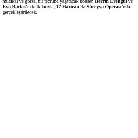
müzikal ve görsel bir tecrübe yaşatacak konser,
Berrin Erengül
ve
Eva Barlas
’ın katkılarıyla,
17 Haziran
’da
Süreyya Operası
’nda
gerçekleştirilecek.