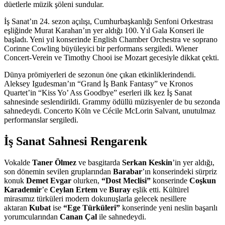
düetlerle müzik şöleni sundular.
İş Sanat’ın 24. sezon açılışı, Cumhurbaşkanlığı Senfoni Orkestrası
eşliğinde Murat Karahan’ın yer aldığı 100. Yıl Gala Konseri ile
başladı. Yeni yıl konserinde English Chamber Orchestra ve soprano
Corinne Cowling büyüleyici bir performans sergiledi. Wiener
Concert-Verein ve Timothy Chooi ise Mozart gecesiyle dikkat çekti.
Dünya prömiyerleri de sezonun öne çıkan etkinliklerindendi.
Aleksey Igudesman’ın “Grand İş Bank Fantasy” ve Kronos
Quartet’in “Kiss Yo’ Ass Goodbye” eserleri ilk kez İş Sanat
sahnesinde seslendirildi. Grammy ödüllü müzisyenler de bu sezonda
sahnedeydi. Concerto Köln ve Cécile McLorin Salvant, unutulmaz
performanslar sergiledi.
İş Sanat Sahnesi Rengarenk
Vokalde
Taner Ölmez
ve basgitarda
Serkan Keskin
’in yer aldığı,
son dönemin sevilen gruplarından
Barabar
’ın konserindeki sürpriz
konuk
Demet Evgar
olurken,
“Dost Meclisi”
konserinde
Coşkun
Karademir
’e
Ceylan Ertem
ve
Buray
eşlik etti. Kültürel
mirasımız türküleri modern dokunuşlarla gelecek nesillere
aktaran
Kubat
ise
“Ege Türküleri”
konserinde yeni neslin başarılı
yorumcularından
Canan Çal
ile sahnedeydi.