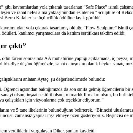
 gibi kavramlardan yola çıkarak tasarlanan “Safe Place” isimli çalışma
nleşen ve rahat nefes alma yaklaşımından esinlenen “Sculpture of Rela
si Berra Kafalıer ise üçüncülük ödülüne layık görüldü.
” kavramından yola çıkarak tasarlamış olduğu “Flow Sculpture” isimli 
ülleri, katılımcı yarışmacılara da katılım sertifikası takdim edildi.
er çıktı”
dül töreni sonrasında AA muhabirine yaptığı açıklamada, iç peyzaj mi
pabiliriz diye düşündüğümüzde, sanat danışmanı olarak heykel sanatçımı
 çalıştıklarını anlatan Aytaç, şu değerlendirmede bulundu:
di. Öğrenci açısından baktığımızda da son sınıfa gelmiş öğrencilerin bi
, sanayi olsun, inşaat sektörü olsun, mimarlık firmaları olsun, bu birli
aya çalıştıkları için vizyonlarına çok teşekkür ediyorum.”
rını ve 5 tane ilkelerinin bulunduğunu belirterek, “Birincisi uluslarar
ncüsü zamansız yapılar inşa etmeye özen gösteriyoruz. Beşincisi de m
nem verdiklerini vurgulayan Diker, şunları kaydetti: