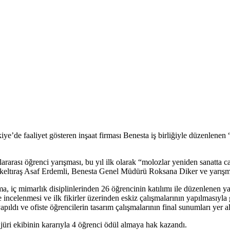
ye’de faaliyet gösteren inşaat firması Benesta iş birliğiyle düzenlene
rarası öğrenci yarışması, bu yıl ilk olarak “molozlar yeniden sanatta ca
eltıraş Asaf Erdemli, Benesta Genel Müdürü Roksana Diker ve yarışma
a, iç mimarlık disiplinlerinden 26 öğrencinin katılımı ile düzenlenen yarı
de incelenmesi ve ilk fikirler üzerinden eskiz çalışmalarının yapılmasıy
ıldı ve ofiste öğrencilerin tasarım çalışmalarının final sunumları yer al
jüri ekibinin kararıyla 4 öğrenci ödül almaya hak kazandı.