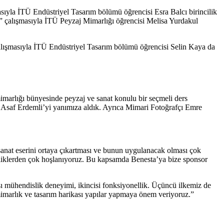
sıyla İTÜ Endüstriyel Tasarım bölümü öğrencisi Esra Balcı birincilik
x” çalışmasıyla İTÜ Peyzaj Mimarlığı öğrencisi Melisa Yurdakul
çalışmasıyla İTÜ Endüstriyel Tasarım bölümü öğrencisi Selin Kaya da
marlığı bünyesinde peyzaj ve sanat konulu bir seçmeli ders
z Asaf Erdemli’yi yanımıza aldık. Ayrıca Mimari Fotoğrafçı Emre
r sanat eserini ortaya çıkartması ve bunun uygulanacak olması çok
kteliklerden çok hoşlanıyoruz. Bu kapsamda Benesta’ya bize sponsor
ası mühendislik deneyimi, ikincisi fonksiyonellik. Üçüncü ilkemiz de
imarlık ve tasarım harikası yapılar yapmaya önem veriyoruz.”