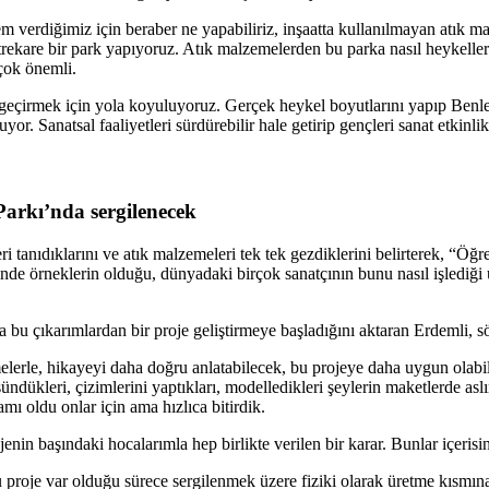
m verdiğimiz için beraber ne yapabiliriz, inşaatta kullanılmayan atık 
are bir park yapıyoruz. Atık malzemelerden bu parka nasıl heykeller yerl
çok önemli.
ta geçirmek için yola koyuluyoruz. Gerçek heykel boyutlarını yapıp Benl
or. Sanatsal faaliyetleri sürdürebilir hale getirip gençleri sanat etkinli
Parkı’nda sergilenecek
tanıdıklarını ve atık malzemeleri tek tek gezdiklerini belirterek, “Öğr
nde örneklerin olduğu, dünyadaki birçok sanatçının bunu nasıl işlediği ü
 bu çıkarımlardan bir proje geliştirmeye başladığını aktaran Erdemli, s
elerle, hikayeyi daha doğru anlatabilecek, bu projeye daha uygun olabile
dükleri, çizimlerini yaptıkları, modelledikleri şeylerin maketlerde asl
amı oldu onlar için ama hızlıca bitirdik.
enin başındaki hocalarımla hep birlikte verilen bir karar. Bunlar içerisin
roje var olduğu sürece sergilenmek üzere fiziki olarak üretme kısmına 