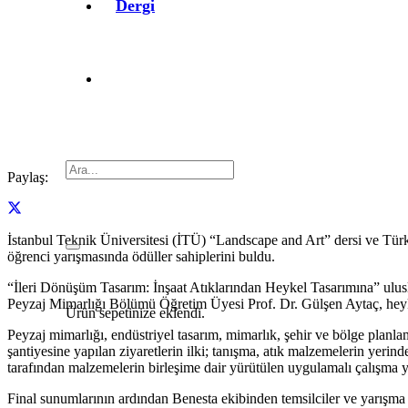
Dergi
Paylaş:
İstanbul Teknik Üniversitesi (İTÜ) “Landscape and Art” dersi ve Türki
öğrenci yarışmasında ödüller sahiplerini buldu.
“İleri Dönüşüm Tasarım: İnşaat Atıklarından Heykel Tasarımına” ulusla
Peyzaj Mimarlığı Bölümü Öğretim Üyesi Prof. Dr. Gülşen Aytaç, heyk
Ürün
sepetinize eklendi.
Peyzaj mimarlığı, endüstriyel tasarım, mimarlık, şehir ve bölge planlam
şantiyesine yapılan ziyaretlerin ilki; tanışma, atık malzemelerin yerin
tarafından malzemelerin birleşime dair yürütülen uygulamalı çalışma yap
Final sunumlarının ardından Benesta ekibinden temsilciler ve yarışma 