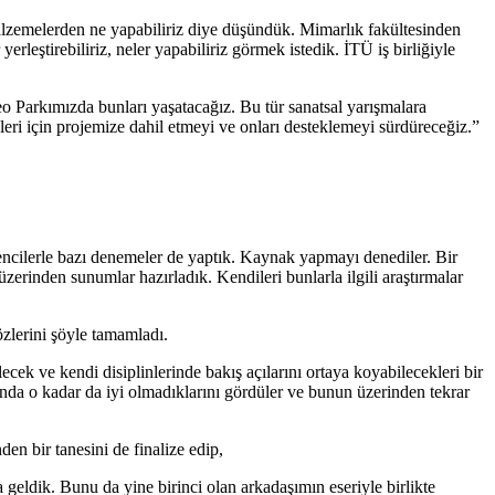
malzemelerden ne yapabiliriz diye düşündük. Mimarlık fakültesinden
eştirebiliriz, neler yapabiliriz görmek istedik. İTÜ iş birliğiyle
eo Parkımızda bunları yaşatacağız. Bu tür sanatsal yarışmalara
kleri için projemize dahil etmeyi ve onları desteklemeyi sürdüreceğiz.”
encilerle bazı denemeler de yaptık. Kaynak yapmayı denediler. Bir
zerinden sunumlar hazırladık. Kendileri bunlarla ilgili araştırmalar
özlerini şöyle tamamladı.
cek ve kendi disiplinlerinde bakış açılarını ortaya koyabilecekleri bir
ında o kadar da iyi olmadıklarını gördüler ve bunun üzerinden tekrar
den bir tanesini de finalize edip,
geldik. Bunu da yine birinci olan arkadaşımın eseriyle birlikte