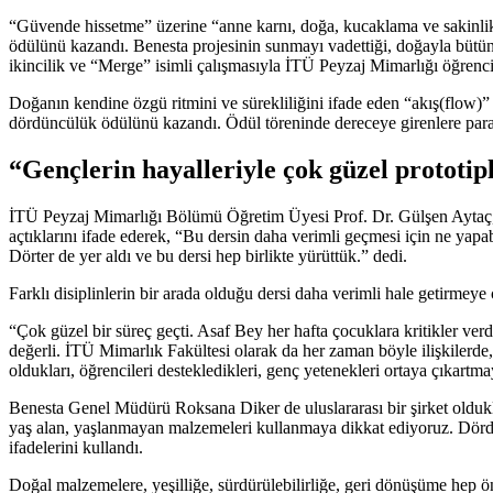
“Güvende hissetme” üzerine “anne karnı, doğa, kucaklama ve sakinlik”
ödülünü kazandı. Benesta projesinin sunmayı vadettiği, doğayla bütü
ikincilik ve “Merge” isimli çalışmasıyla İTÜ Peyzaj Mimarlığı öğrenci
Doğanın kendine özgü ritmini ve sürekliliğini ifade eden “akış(flow)
dördüncülük ödülünü kazandı. Ödül töreninde dereceye girenlere para öd
“Gençlerin hayalleriyle çok güzel prototipl
İTÜ Peyzaj Mimarlığı Bölümü Öğretim Üyesi Prof. Dr. Gülşen Aytaç, ö
açtıklarını ifade ederek, “Bu dersin daha verimli geçmesi için ne ya
Dörter de yer aldı ve bu dersi hep birlikte yürüttük.” dedi.
Farklı disiplinlerin bir arada olduğu dersi daha verimli hale getirmeye
“Çok güzel bir süreç geçti. Asaf Bey her hafta çocuklara kritikler ver
değerli. İTÜ Mimarlık Fakültesi olarak da her zaman böyle ilişkilerde
oldukları, öğrencileri destekledikleri, genç yetenekleri ortaya çıkartm
Benesta Genel Müdürü Roksana Diker de uluslararası bir şirket oldukla
yaş alan, yaşlanmayan malzemeleri kullanmaya dikkat ediyoruz. Dördü
ifadelerini kullandı.
Doğal malzemelere, yeşilliğe, sürdürülebilirliğe, geri dönüşüme hep ö