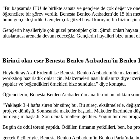
“Bu kapsamda İTÜ ile birlikte sanata ve gençlere de çok değer ve öne
öğrencilere bir görev verdik. Benesta Benleo Acıbadem’de 15 bin metrek
bunu gerçekleştirdik. Gençler çok güzel hayal kuruyor, bu bizim için 
Gençlerin hayalleriyle çok güzel prototipler çıktı. Şimdi onları haya
uluslararası arenada devam edeceğiz. Gençlerin hayalleri bize umut oluy
Birinci olan eser Benesta Benleo Acıbadem’in Benleo 
Heykeltıraş Asaf Erdemli ise Benesta Benleo Acıbadem’de malzemeleri 
workshop hazırladık onlar için. Malzemeleri nasıl kullanırız diye üzeri
yaptılar ve beğendikleri örnekleri bize sundular.” diye konuştu.
Öğrencilerin, Benesta Benleo Acıbadem’in ana fikrini anladıktan sonra
“Yaklaşık 3-4 hafta süren bir süreç bu. Bu süreç, eksiltmelerle, değişm
projeye dönüştü. Sonrasında maketler başladı. Maketler üzerinden düşün
bir değişim başladı. Son olarak finallere geldiler. Yoğun bir ders progr
Bugün de ödül töreni yapıldı. Ödüller, firmanın yetkilileri, ben, bu proj
gerçek ölçüleriyle, Benesta Benleo Acıbadem’in Benleo Parkı’nda, bu p