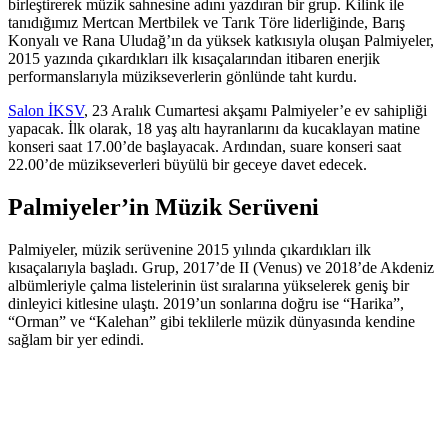
birleştirerek müzik sahnesine adını yazdıran bir grup. Kilink ile
tanıdığımız Mertcan Mertbilek ve Tarık Töre liderliğinde, Barış
Konyalı ve Rana Uludağ’ın da yüksek katkısıyla oluşan Palmiyeler,
2015 yazında çıkardıkları ilk kısaçalarından itibaren enerjik
performanslarıyla müzikseverlerin gönlünde taht kurdu.
Salon İKSV
, 23 Aralık Cumartesi akşamı Palmiyeler’e ev sahipliği
yapacak. İlk olarak, 18 yaş altı hayranlarını da kucaklayan matine
konseri saat 17.00’de başlayacak. Ardından, suare konseri saat
22.00’de müzikseverleri büyülü bir geceye davet edecek.
Palmiyeler’in Müzik Serüveni
Palmiyeler, müzik serüvenine 2015 yılında çıkardıkları ilk
kısaçalarıyla başladı. Grup, 2017’de II (Venus) ve 2018’de Akdeniz
albümleriyle çalma listelerinin üst sıralarına yükselerek geniş bir
dinleyici kitlesine ulaştı. 2019’un sonlarına doğru ise “Harika”,
“Orman” ve “Kalehan” gibi teklilerle müzik dünyasında kendine
sağlam bir yer edindi.