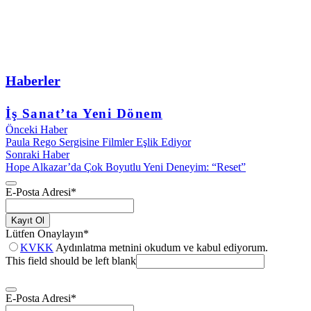
Haberler
İş Sanat’ta Yeni Dönem
Önceki Haber
Paula Rego Sergisine Filmler Eşlik Ediyor
Sonraki Haber
Hope Alkazar’da Çok Boyutlu Yeni Deneyim: “Reset”
E-Posta Adresi
*
Kayıt Ol
Lütfen Onaylayın
*
KVKK
Aydınlatma metnini okudum ve kabul ediyorum.
This field should be left blank
E-Posta Adresi
*