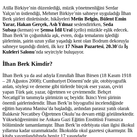
Atilla Birkiye’nin düzenlediği, müzik yönetmenliğini Serdar
Yalçın’ın üstlendiği, Mehmet Birkiye’nin sahneye uyguladığı İlhan
Berk şiirleri dinletisinde, hikâyeleri
Metin Belgin, Bülent Emin
Yarar, Hakan Gerçek, Aslı Yılmaz
seslendirirken,
Seda
Subaşı
(keman) ve
Şemsa İdil Ural
(çello) müzikle eşlik edecek.
İlhan Berk’in çoğunlukla aşk, evren, doğa temalarını işlediği
şiirlerinin, şairin uzun yıllar yaşadığı kent olan Bodrum dekoruyla
sahneye taşındığı dinleti, ilk kez
17 Nisan Pazartesi
,
20.30
’da
İş
Kuleleri
Salonu
’nda seyirciyle buluşuyor.
İlhan Berk Kimdir?
İlhan Berk ya da asıl adıyla Emrullah İlhan Birsen (18 Kasım 1918
– 28 Ağustos 2008); Cumhuriyet Dönemi’nde şiir, otobiyografik
anlatı, söyleşi ve deneme gibi türlerde birçok eser yazan, çeviri
yapan Türk şair, yazar, öğretmen ve çevirmendir. Behçet
Necatigil’in tanımıyla şiirimizin uç beyidir. İkinci Yeni şiirinin
önemli şairlerindendir. İlhan Berk’in biyografisi incelendiğinde
eğitim hayatına Manisa’da başladığı, ardından parasız yatılı olarak
Balıkesir Necatibey Öğretmen Okulu’na devam ettiği görülmektedir.
Yükseköğrenimini ise Ankara Gazi Eğitim Enstitüsü Fransızca
bölümünde tamamlamıştır. İlhan Berk’in edebiyata olan ilgisi ilkokul
yıllarına kadar uzanmaktadır. İlkokulda okul gazetesi çıkarmıştır. İlk
kitabı yayımlandığında henüz 17 yaşındadır.