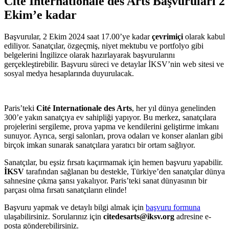
Cité Internationale des Arts Başvuruları 2
Ekim’e kadar
Başvurular, 2 Ekim 2024 saat 17.00’ye kadar
çevrimiçi
olarak kabul
ediliyor. Sanatçılar, özgeçmiş, niyet mektubu ve portfolyo gibi
belgelerini İngilizce olarak hazırlayarak başvurularını
gerçekleştirebilir. Başvuru süreci ve detaylar İKSV’nin web sitesi ve
sosyal medya hesaplarında duyurulacak.
Paris’teki
Cité Internationale des Arts
, her yıl dünya genelinden
300’e yakın sanatçıya ev sahipliği yapıyor. Bu merkez, sanatçılara
projelerini sergileme, prova yapma ve kendilerini geliştirme imkanı
sunuyor. Ayrıca, sergi salonları, prova odaları ve konser alanları gibi
birçok imkan sunarak sanatçılara yaratıcı bir ortam sağlıyor.
Sanatçılar, bu eşsiz fırsatı kaçırmamak için hemen başvuru yapabilir.
İKSV
tarafından sağlanan bu destekle, Türkiye’den sanatçılar dünya
sahnesine çıkma şansı yakalıyor. Paris’teki sanat dünyasının bir
parçası olma fırsatı sanatçıların elinde!
Başvuru yapmak ve detaylı bilgi almak için
başvuru formuna
ulaşabilirsiniz. Sorularınız için
citedesarts@iksv.org
adresine e-
posta gönderebilirsiniz.