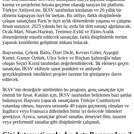
kurma ve projelerini hayata geçirme olanağı tanıyan bir platform.
Türkiye Atölyesi ise, İKSV tarafından kiralanan ve 20 yıllık bir
dönemi kapsayan özel bir mekan. Bu atölye, farklı disiplinlerde
çalışan sanatçılara Paris’te üçer aylık dönemlerde yaşama ve çalışma
fırsatı sunuyor. 2025 yılında her üç ayda bir dört sanatçı ağırlanacak;
Ocak-Mart, Nisan-Haziran, Temmuz-Eylül ve Ekim-Aralık
dönemlerinde misafir edilecek sanatçılar, farklı disiplinlerde üretim
yaparak kendilerini geliştirme imkanı bulacak.
Başvurular, Çelenk Bafra, Özer Dicle, Kevser Güler, Ayşegül
Kurtel, Gamze Öztürk, Ulya Soley ve Rüçhan Şahinoğlu’ndan
oluşan Seçici Kurul tarafından değerlendirilecek. İlk elemeyi geçen
sanatçılar, İKSV ekibiyle sanat pratikleri ve atölyede
gerçekleştirmek istedikleri projeler üzerine bir görüşmeye davet
edilecek.
İKSV’nin desteğiyle sürdürülen bu program, genç sanatçılar için
önemli bir fırsat. Katılım için, İKSV tarafından belirlenen bazı şartlar
bulunuyor. Başvuru yapacak sanatçıların Türkiye Cumhuriyeti
vatandaşı olması, başvuru sırasında 40 yaşını geçmemiş olmaları ve
İngilizce veya Fransızca dillerinden birini iyi derecede bilmeleri
gerekiyor. Ayrıca, sanatçılar görsel sanatlar, deneysel film, tasarım
veya performatif sanatlar gibi disiplinlerde çalışmalı.