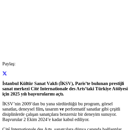
Paylaş:
İstanbul Kültür Sanat Vakfı (İKSV), Paris’te bulunan prestijli
sanat merkezi Cité Internationale des Arts’taki Türkiye Atölyesi
için 2025 yılı başvurularını açtı.
İKSV’nin 2009’dan bu yana sürdürdüğü bu program, görsel
sanatlar
,
deneysel film
,
tasarım
ve
performatif sanatlar gibi çeşitli
disiplinlerde çalışan sanatçılara benzersiz bir deneyim sunuyor.
Başvurular 2 Ekim 2024’e kadar kabul ediliyor.
Cité Internationale des Arts, sanatçılara dünya çapında bağlantılar