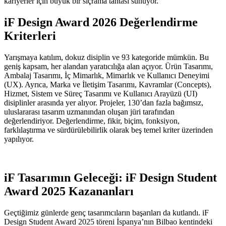
kariyerler için büyük bir sıçrama tahtası sunuyor.
iF Design Award 2026 Değerlendirme
Kriterleri
Yarışmaya katılım, dokuz disiplin ve 93 kategoride mümkün. Bu
geniş kapsam, her alandan yaratıcılığa alan açıyor. Ürün Tasarımı,
Ambalaj Tasarımı, İç Mimarlık, Mimarlık ve Kullanıcı Deneyimi
(UX). Ayrıca, Marka ve İletişim Tasarımı, Kavramlar (Concepts),
Hizmet, Sistem ve Süreç Tasarımı ve Kullanıcı Arayüzü (UI)
disiplinler arasında yer alıyor. Projeler, 130’dan fazla bağımsız,
uluslararası tasarım uzmanından oluşan jüri tarafından
değerlendiriyor. Değerlendirme, fikir, biçim, fonksiyon,
farklılaştırma ve sürdürülebilirlik olarak beş temel kriter üzerinden
yapılıyor.
iF Tasarımın Geleceği: iF Design Student
Award 2025 Kazananları
Geçtiğimiz günlerde genç tasarımcıların başarıları da kutlandı. iF
Design Student Award 2025 töreni İspanya’nın Bilbao kentindeki