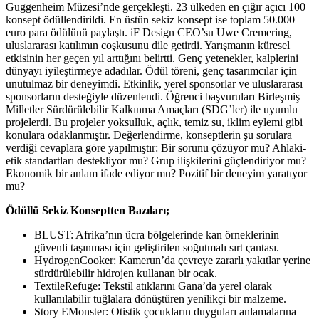
Guggenheim Müzesi’nde gerçekleşti. 23 ülkeden en çığır açıcı 100
konsept ödüllendirildi. En üstün sekiz konsept ise toplam 50.000
euro para ödülünü paylaştı. iF Design CEO’su Uwe Cremering,
uluslararası katılımın coşkusunu dile getirdi. Yarışmanın küresel
etkisinin her geçen yıl arttığını belirtti. Genç yetenekler, kalplerini
dünyayı iyileştirmeye adadılar. Ödül töreni, genç tasarımcılar için
unutulmaz bir deneyimdi. Etkinlik, yerel sponsorlar ve uluslararası
sponsorların desteğiyle düzenlendi. Öğrenci başvuruları Birleşmiş
Milletler Sürdürülebilir Kalkınma Amaçları (SDG’ler) ile uyumlu
projelerdi. Bu projeler yoksulluk, açlık, temiz su, iklim eylemi gibi
konulara odaklanmıştır. Değerlendirme, konseptlerin şu sorulara
verdiği cevaplara göre yapılmıştır: Bir sorunu çözüyor mu? Ahlaki-
etik standartları destekliyor mu? Grup ilişkilerini güçlendiriyor mu?
Ekonomik bir anlam ifade ediyor mu? Pozitif bir deneyim yaratıyor
mu?
Ödüllü Sekiz Konseptten Bazıları;
BLUST: Afrika’nın ücra bölgelerinde kan örneklerinin
güvenli taşınması için geliştirilen soğutmalı sırt çantası.
HydrogenCooker: Kamerun’da çevreye zararlı yakıtlar yerine
sürdürülebilir hidrojen kullanan bir ocak.
TextileRefuge: Tekstil atıklarını Gana’da yerel olarak
kullanılabilir tuğlalara dönüştüren yenilikçi bir malzeme.
Story EMonster: Otistik çocukların duyguları anlamalarına