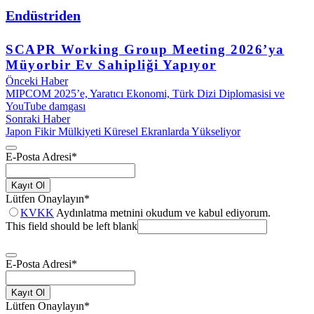
Endüstriden
SCAPR Working Group Meeting 2026’ya
Müyorbir Ev Sahipliği Yapıyor
Önceki Haber
MIPCOM 2025’e, Yaratıcı Ekonomi, Türk Dizi Diplomasisi ve
YouTube damgası
Sonraki Haber
Japon Fikir Mülkiyeti Küresel Ekranlarda Yükseliyor
E-Posta Adresi
*
Kayıt Ol
Lütfen Onaylayın
*
KVKK
Aydınlatma metnini okudum ve kabul ediyorum.
This field should be left blank
E-Posta Adresi
*
Kayıt Ol
Lütfen Onaylayın
*