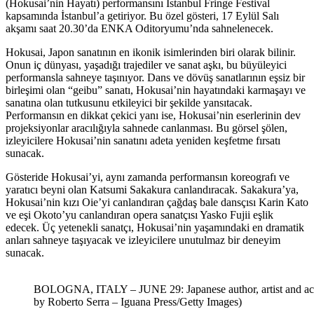
(Hokusai’nin Hayatı) performansını Istanbul Fringe Festival
kapsamında İstanbul’a getiriyor. Bu özel gösteri, 17 Eylül Salı
akşamı saat 20.30’da ENKA Oditoryumu’nda sahnelenecek.
Hokusai, Japon sanatının en ikonik isimlerinden biri olarak bilinir.
Onun iç dünyası, yaşadığı trajediler ve sanat aşkı, bu büyüleyici
performansla sahneye taşınıyor. Dans ve dövüş sanatlarının eşsiz bir
birleşimi olan “geibu” sanatı, Hokusai’nin hayatındaki karmaşayı ve
sanatına olan tutkusunu etkileyici bir şekilde yansıtacak.
Performansın en dikkat çekici yanı ise, Hokusai’nin eserlerinin dev
projeksiyonlar aracılığıyla sahnede canlanması. Bu görsel şölen,
izleyicilere Hokusai’nin sanatını adeta yeniden keşfetme fırsatı
sunacak.
Gösteride Hokusai’yi, aynı zamanda performansın koreografı ve
yaratıcı beyni olan Katsumi Sakakura canlandıracak. Sakakura’ya,
Hokusai’nin kızı Oie’yi canlandıran çağdaş bale dansçısı Karin Kato
ve eşi Okoto’yu canlandıran opera sanatçısı Yasko Fujii eşlik
edecek. Üç yetenekli sanatçı, Hokusai’nin yaşamındaki en dramatik
anları sahneye taşıyacak ve izleyicilere unutulmaz bir deneyim
sunacak.
BOLOGNA, ITALY – JUNE 29: Japanese author, artist and actor
by Roberto Serra – Iguana Press/Getty Images)