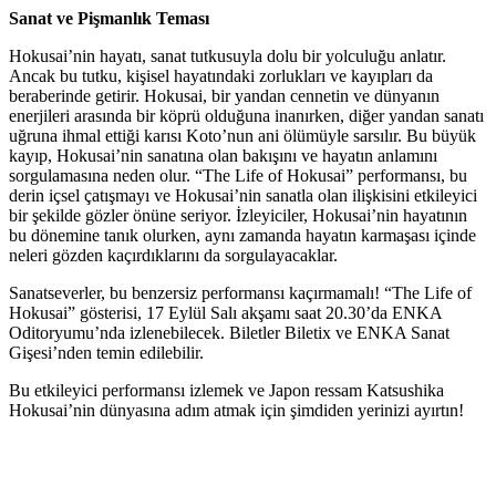
Sanat ve Pişmanlık Teması
Hokusai’nin hayatı, sanat tutkusuyla dolu bir yolculuğu anlatır.
Ancak bu tutku, kişisel hayatındaki zorlukları ve kayıpları da
beraberinde getirir. Hokusai, bir yandan cennetin ve dünyanın
enerjileri arasında bir köprü olduğuna inanırken, diğer yandan sanatı
uğruna ihmal ettiği karısı Koto’nun ani ölümüyle sarsılır. Bu büyük
kayıp, Hokusai’nin sanatına olan bakışını ve hayatın anlamını
sorgulamasına neden olur. “The Life of Hokusai” performansı, bu
derin içsel çatışmayı ve Hokusai’nin sanatla olan ilişkisini etkileyici
bir şekilde gözler önüne seriyor. İzleyiciler, Hokusai’nin hayatının
bu dönemine tanık olurken, aynı zamanda hayatın karmaşası içinde
neleri gözden kaçırdıklarını da sorgulayacaklar.
Sanatseverler, bu benzersiz performansı kaçırmamalı! “The Life of
Hokusai” gösterisi, 17 Eylül Salı akşamı saat 20.30’da ENKA
Oditoryumu’nda izlenebilecek. Biletler Biletix ve ENKA Sanat
Gişesi’nden temin edilebilir.
Bu etkileyici performansı izlemek ve Japon ressam Katsushika
Hokusai’nin dünyasına adım atmak için şimdiden yerinizi ayırtın!