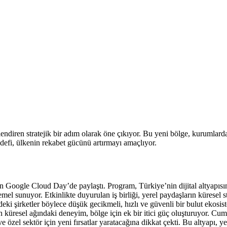
endiren stratejik bir adım olarak öne çıkıyor. Bu yeni bölge, kurumlarda
defi, ülkenin rekabet gücünü artırmayı amaçlıyor.
n Google Cloud Day’de paylaştı. Program, Türkiye’nin dijital altyapısı
mel sunuyor. Etkinlikte duyurulan iş birliği, yerel paydaşların küresel sta
eki şirketler böylece düşük gecikmeli, hızlı ve güvenli bir bulut ekosist
e’ın küresel ağındaki deneyim, bölge için ek bir itici güç oluşturuyor.
zel sektör için yeni fırsatlar yaratacağına dikkat çekti. Bu altyapı, ye