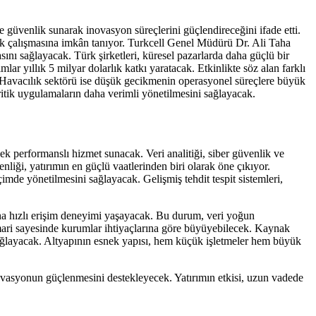
güvenlik sunarak inovasyon süreçlerini güçlendireceğini ifade etti.
vik çalışmasına imkân tanıyor. Turkcell Genel Müdürü Dr. Ali Taha
ını sağlayacak. Türk şirketleri, küresel pazarlarda daha güçlü bir
r yıllık 5 milyar dolarlık katkı yaratacak. Etkinlikte söz alan farklı
ti. Havacılık sektörü ise düşük gecikmenin operasyonel süreçlere büyük
kritik uygulamaların daha verimli yönetilmesini sağlayacak.
k performanslı hizmet sunacak. Veri analitiği, siber güvenlik ve
enliği, yatırımın en güçlü vaatlerinden biri olarak öne çıkıyor.
imde yönetilmesini sağlayacak. Gelişmiş tehdit tespit sistemleri,
daha hızlı erişim deneyimi yaşayacak. Bu durum, veri yoğun
imari sayesinde kurumlar ihtiyaçlarına göre büyüyebilecek. Kaynak
sağlayacak. Altyapının esnek yapısı, hem küçük işletmeler hem büyük
novasyonun güçlenmesini destekleyecek. Yatırımın etkisi, uzun vadede