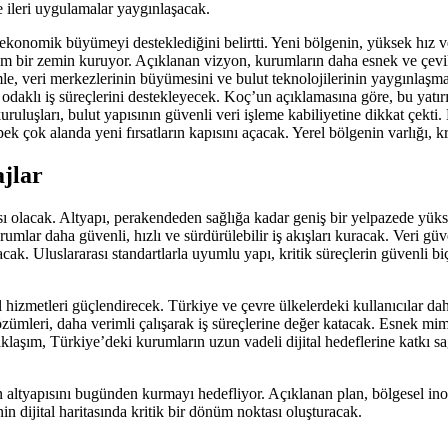
 ileri uygulamalar yaygınlaşacak.
onomik büyümeyi desteklediğini belirtti. Yeni bölgenin, yüksek hız ve 
ağlam bir zemin kuruyor. Açıklanan vizyon, kurumların daha esnek ve çe
e, veri merkezlerinin büyümesini ve bulut teknolojilerinin yaygınlaşmas
aklı iş süreçlerini destekleyecek. Koç’un açıklamasına göre, bu yatırımla
kuruluşları, bulut yapısının güvenli veri işleme kabiliyetine dikkat çek
ek çok alanda yeni fırsatların kapısını açacak. Yerel bölgenin varlığı, 
ajlar
ı olacak. Altyapı, perakendeden sağlığa kadar geniş bir yelpazede yükse
rumlar daha güvenli, hızlı ve sürdürülebilir iş akışları kuracak. Veri güv
k. Uluslararası standartlarla uyumlu yapı, kritik süreçlerin güvenli biç
al hizmetleri güçlendirecek. Türkiye ve çevre ülkelerdeki kullanıcılar 
özümleri, daha verimli çalışarak iş süreçlerine değer katacak. Esnek m
aklaşım, Türkiye’deki kurumların uzun vadeli dijital hedeflerine katkı 
in altyapısını bugünden kurmayı hedefliyor. Açıklanan plan, bölgesel i
n dijital haritasında kritik bir dönüm noktası oluşturacak.