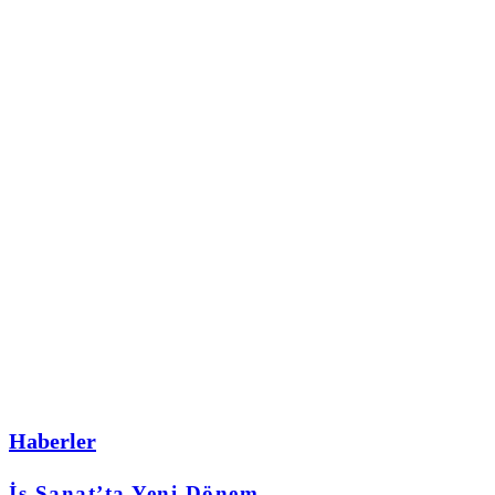
Haberler
İş Sanat’ta Yeni Dönem