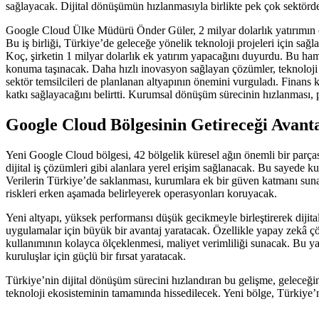
sağlayacak. Dijital dönüşümün hızlanmasıyla birlikte pek çok sektörde
Google Cloud Ülke Müdürü Önder Güler, 2 milyar dolarlık yatırımın ek
Bu iş birliği, Türkiye’de geleceğe yönelik teknoloji projeleri için s
Koç, şirketin 1 milyar dolarlık ek yatırım yapacağını duyurdu. Bu haml
konuma taşınacak. Daha hızlı inovasyon sağlayan çözümler, teknoloji od
sektör temsilcileri de planlanan altyapının önemini vurguladı. Finans 
katkı sağlayacağını belirtti. Kurumsal dönüşüm sürecinin hızlanması, p
Google Cloud Bölgesinin Getireceği Avant
Yeni Google Cloud bölgesi, 42 bölgelik küresel ağın önemli bir parças
dijital iş çözümleri gibi alanlara yerel erişim sağlanacak. Bu sayede ku
Verilerin Türkiye’de saklanması, kurumlara ek bir güven katmanı sunaca
riskleri erken aşamada belirleyerek operasyonları koruyacak.
Yeni altyapı, yüksek performansı düşük gecikmeyle birleştirerek dijit
uygulamalar için büyük bir avantaj yaratacak. Özellikle yapay zekâ ç
kullanımının kolayca ölçeklenmesi, maliyet verimliliği sunacak. Bu y
kuruluşlar için güçlü bir fırsat yaratacak.
Türkiye’nin dijital dönüşüm sürecini hızlandıran bu gelişme, geleceğ
teknoloji ekosisteminin tamamında hissedilecek. Yeni bölge, Türkiye’ni