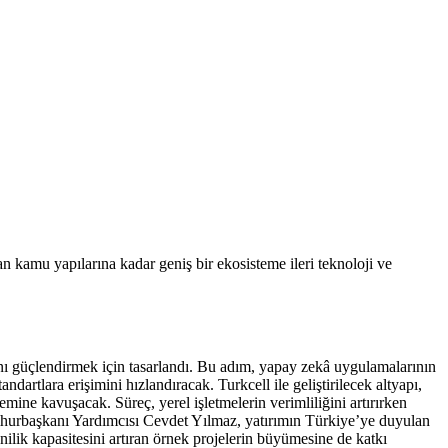
n kamu yapılarına kadar geniş bir ekosisteme ileri teknoloji ve
nı güçlendirmek için tasarlandı. Bu adım, yapay zekâ uygulamalarının
ndartlara erişimini hızlandıracak. Turkcell ile geliştirilecek altyapı,
emine kavuşacak. Süreç, yerel işletmelerin verimliliğini artırırken
 Cumhurbaşkanı Yardımcısı Cevdet Yılmaz, yatırımın Türkiye’ye duyulan
nilik kapasitesini artıran örnek projelerin büyümesine de katkı