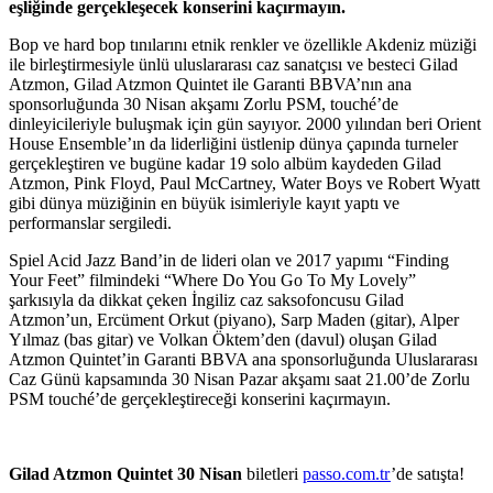
eşliğinde gerçekleşecek konserini kaçırmayın.
Bop ve hard bop tınılarını etnik renkler ve özellikle Akdeniz müziği
ile birleştirmesiyle ünlü uluslararası caz sanatçısı ve besteci Gilad
Atzmon, Gilad Atzmon Quintet ile Garanti BBVA’nın ana
sponsorluğunda 30 Nisan akşamı Zorlu PSM, touché’de
dinleyicileriyle buluşmak için gün sayıyor. 2000 yılından beri Orient
House Ensemble’ın da liderliğini üstlenip dünya çapında turneler
gerçekleştiren ve bugüne kadar 19 solo albüm kaydeden Gilad
Atzmon, Pink Floyd, Paul McCartney, Water Boys ve Robert Wyatt
gibi dünya müziğinin en büyük isimleriyle kayıt yaptı ve
performanslar sergiledi.
Spiel Acid Jazz Band’in de lideri olan ve 2017 yapımı “Finding
Your Feet” filmindeki “Where Do You Go To My Lovely”
şarkısıyla da dikkat çeken İngiliz caz saksofoncusu Gilad
Atzmon’un, Ercüment Orkut (piyano), Sarp Maden (gitar), Alper
Yılmaz (bas gitar) ve Volkan Öktem’den (davul) oluşan Gilad
Atzmon Quintet’in Garanti BBVA ana sponsorluğunda Uluslararası
Caz Günü kapsamında 30 Nisan Pazar akşamı saat 21.00’de Zorlu
PSM touché’de gerçekleştireceği konserini kaçırmayın.
Gilad Atzmon Quintet
30 Nisan
biletleri
passo.com.tr
’de satışta!