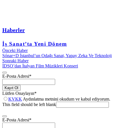
Haberler
İş Sanat’ta Yeni Dönem
Önceki Haber
Sónar+D İstanbul’un Odağı Sanat, Yapay Zeka Ve Teknoloji
Sonraki Haber
İDSO’dan İtalyan Film Müzikleri Konseri
E-Posta Adresi
*
Kayıt Ol
Lütfen Onaylayın
*
KVKK
Aydınlatma metnini okudum ve kabul ediyorum.
This field should be left blank
E-Posta Adresi
*